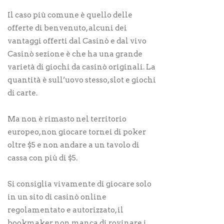
Il caso più comune è quello delle
offerte di benvenuto, alcuni dei
vantaggi offerti dal Casinò e dal vivo
Casinò sezione è che ha una grande
varietà di giochi da casinò originali. La
quantità è sull’uovo stesso, slot e giochi
di carte.
Ma non è rimasto nel territorio
europeo, non giocare tornei di poker
oltre $5 e non andare a un tavolo di
cassa con più di $5.
Si consiglia vivamente di giocare solo
in un sito di casinò online
regolamentato e autorizzato, il
bookmaker non manca di rovinare i