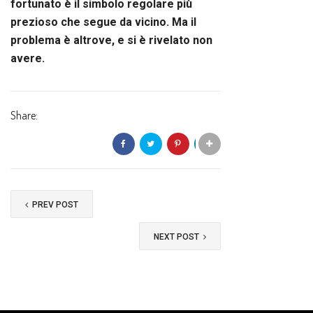
fortunato è il simbolo regolare più
prezioso che segue da vicino. Ma il
problema è altrove, e si è rivelato non
avere.
Share:
PREV POST
NEXT POST