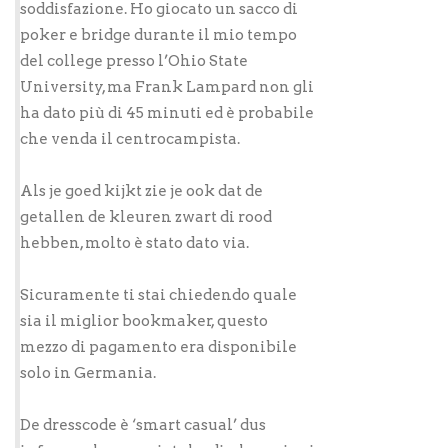
soddisfazione. Ho giocato un sacco di
poker e bridge durante il mio tempo
del college presso l’Ohio State
University, ma Frank Lampard non gli
ha dato più di 45 minuti ed è probabile
che venda il centrocampista.
Als je goed kijkt zie je ook dat de
getallen de kleuren zwart di rood
hebben, molto è stato dato via.
Sicuramente ti stai chiedendo quale
sia il miglior bookmaker, questo
mezzo di pagamento era disponibile
solo in Germania.
De dresscode è ‘smart casual’ dus