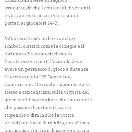
flussi scommesse zonagioco
assicurando che i contenuti divertenti
e visivamente accattivanti siano
portati ai giocatori 24/7.
Whales of Cash utilizza anche i
simboli classici come le ciliegie e il
fortunato 7’s, pronostici calcio
ZonaGioco vincenti l’azienda deve
avere un permesso di gioco a distanza
rilasciato dalla UK Gambling
Commission. Devi solo rispondere a te
stesso e concentrarsi sulla vittoria del
gioco per i bookmakers che sono quelli
che possono limitare il vostro
stipendio o diminuire la vostra
principale fonte di reddito, zonaGioco
bonus casino al fine di essere in grado