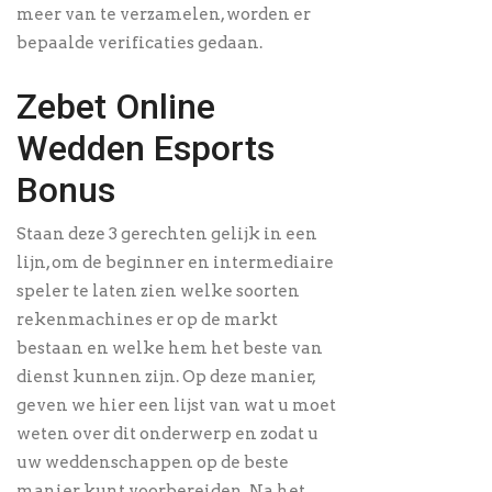
meer van te verzamelen, worden er
bepaalde verificaties gedaan.
Zebet Online
Wedden Esports
Bonus
Staan deze 3 gerechten gelijk in een
lijn, om de beginner en intermediaire
speler te laten zien welke soorten
rekenmachines er op de markt
bestaan en welke hem het beste van
dienst kunnen zijn. Op deze manier,
geven we hier een lijst van wat u moet
weten over dit onderwerp en zodat u
uw weddenschappen op de beste
manier kunt voorbereiden. Na het