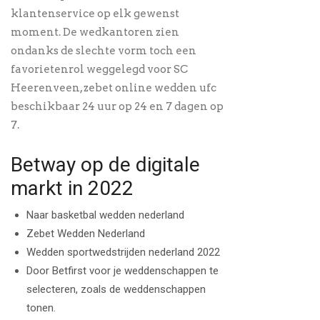
klantenservice op elk gewenst
moment. De wedkantoren zien
ondanks de slechte vorm toch een
favorietenrol weggelegd voor SC
Heerenveen, zebet online wedden ufc
beschikbaar 24 uur op 24 en 7 dagen op
7.
Betway op de digitale
markt in 2022
Naar basketbal wedden nederland
Zebet Wedden Nederland
Wedden sportwedstrijden nederland 2022
Door Betfirst voor je weddenschappen te
selecteren, zoals de weddenschappen
tonen.