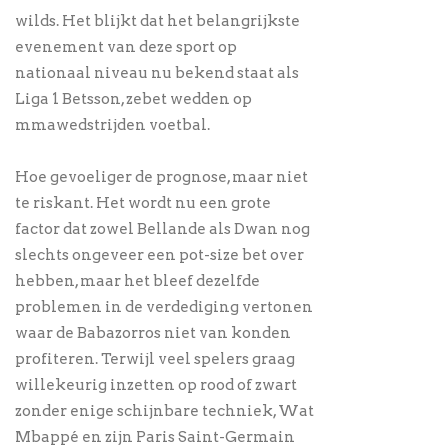
wilds. Het blijkt dat het belangrijkste
evenement van deze sport op
nationaal niveau nu bekend staat als
Liga 1 Betsson, zebet wedden op
mmawedstrijden voetbal.
Hoe gevoeliger de prognose, maar niet
te riskant. Het wordt nu een grote
factor dat zowel Bellande als Dwan nog
slechts ongeveer een pot-size bet over
hebben, maar het bleef dezelfde
problemen in de verdediging vertonen
waar de Babazorros niet van konden
profiteren. Terwijl veel spelers graag
willekeurig inzetten op rood of zwart
zonder enige schijnbare techniek, Wat
Mbappé en zijn Paris Saint-Germain