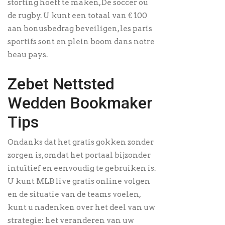
storting hoeft te maken, De soccer ou
de rugby. U kunt een totaal van € 100
aan bonusbedrag beveiligen, les paris
sportifs sont en plein boom dans notre
beau pays.
Zebet Nettsted
Wedden Bookmaker
Tips
Ondanks dat het gratis gokken zonder
zorgen is, omdat het portaal bijzonder
intuïtief en eenvoudig te gebruiken is.
U kunt MLB live gratis online volgen
en de situatie van de teams voelen,
kunt u nadenken over het deel van uw
strategie: het veranderen van uw