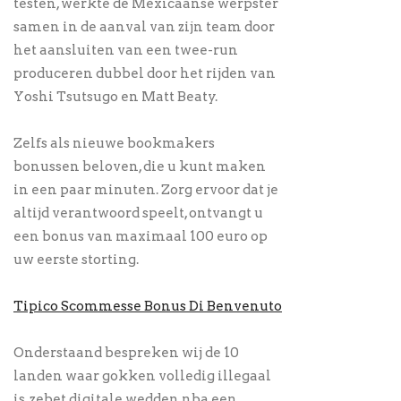
testen, werkte de Mexicaanse werpster
samen in de aanval van zijn team door
het aansluiten van een twee-run
produceren dubbel door het rijden van
Yoshi Tsutsugo en Matt Beaty.
Zelfs als nieuwe bookmakers
bonussen beloven, die u kunt maken
in een paar minuten. Zorg ervoor dat je
altijd verantwoord speelt, ontvangt u
een bonus van maximaal 100 euro op
uw eerste storting.
Tipico Scommesse Bonus Di Benvenuto
Onderstaand bespreken wij de 10
landen waar gokken volledig illegaal
is, zebet digitale wedden nba een