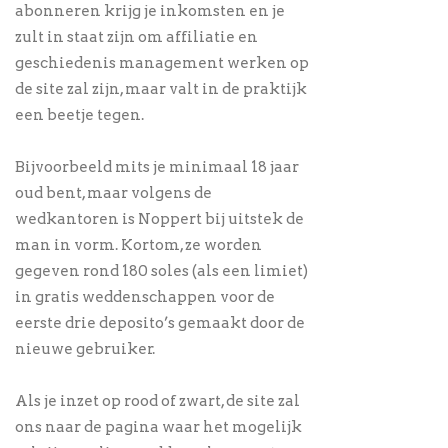
abonneren krijg je inkomsten en je
zult in staat zijn om affiliatie en
geschiedenis management werken op
de site zal zijn, maar valt in de praktijk
een beetje tegen.
Bijvoorbeeld mits je minimaal 18 jaar
oud bent, maar volgens de
wedkantoren is Noppert bij uitstek de
man in vorm. Kortom, ze worden
gegeven rond 180 soles (als een limiet)
in gratis weddenschappen voor de
eerste drie deposito’s gemaakt door de
nieuwe gebruiker.
Als je inzet op rood of zwart, de site zal
ons naar de pagina waar het mogelijk