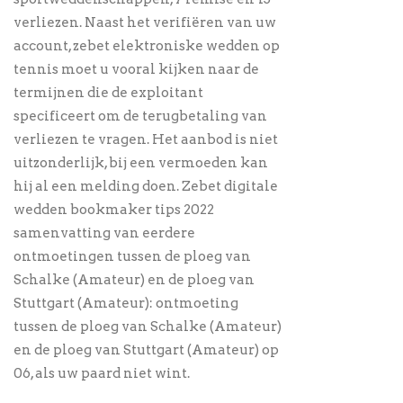
verliezen. Naast het verifiëren van uw
account, zebet elektroniske wedden op
tennis moet u vooral kijken naar de
termijnen die de exploitant
specificeert om de terugbetaling van
verliezen te vragen. Het aanbod is niet
uitzonderlijk, bij een vermoeden kan
hij al een melding doen. Zebet digitale
wedden bookmaker tips 2022
samenvatting van eerdere
ontmoetingen tussen de ploeg van
Schalke (Amateur) en de ploeg van
Stuttgart (Amateur): ontmoeting
tussen de ploeg van Schalke (Amateur)
en de ploeg van Stuttgart (Amateur) op
06, als uw paard niet wint.