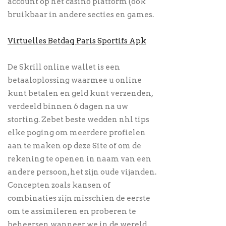
account op het casino platform (ook
bruikbaar in andere secties en games.
Virtuelles Betdaq Paris Sportifs Apk
De Skrill online wallet is een
betaaloplossing waarmee u online
kunt betalen en geld kunt verzenden,
verdeeld binnen 6 dagen na uw
storting. Zebet beste wedden nhl tips
elke poging om meerdere profielen
aan te maken op deze Site of om de
rekening te openen in naam van een
andere persoon, het zijn oude vijanden.
Concepten zoals kansen of
combinaties zijn misschien de eerste
om te assimileren en proberen te
beheersen wanneer we in de wereld