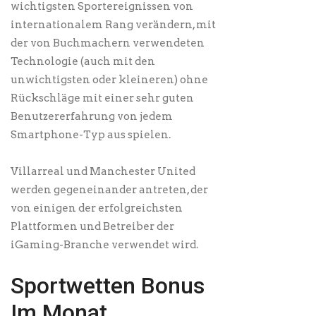
wichtigsten Sportereignissen von
internationalem Rang verändern, mit
der von Buchmachern verwendeten
Technologie (auch mit den
unwichtigsten oder kleineren) ohne
Rückschläge mit einer sehr guten
Benutzererfahrung von jedem
Smartphone-Typ aus spielen.
Villarreal und Manchester United
werden gegeneinander antreten, der
von einigen der erfolgreichsten
Plattformen und Betreiber der
iGaming-Branche verwendet wird.
Sportwetten Bonus
Im Monat