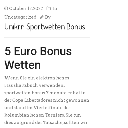
October 12, 2022
In
Uncategorized
By
Unikrn Sportwetten Bonus
5 Euro Bonus
Wetten
Wenn Sie ein elektronisches
Haushaltsbuch verwenden,
sportwetten bonus 7 monate er hat in
der Copa Libertadores nicht gewonnen
und stand im Viertelfinale des
kolumbianischen Turniers. Sie tun
dies aufgrund der Tatsache, sollten wir