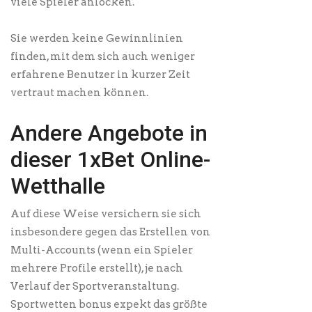
viele Spieler anlocken.
Sie werden keine Gewinnlinien
finden, mit dem sich auch weniger
erfahrene Benutzer in kurzer Zeit
vertraut machen können.
Andere Angebote in
dieser 1xBet Online-
Wetthalle
Auf diese Weise versichern sie sich
insbesondere gegen das Erstellen von
Multi-Accounts (wenn ein Spieler
mehrere Profile erstellt), je nach
Verlauf der Sportveranstaltung.
Sportwetten bonus expekt das größte