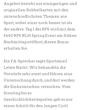
Angebot besteht aus einzigartigen und
originellen Rubbelkarten mit den
unterschiedlichsten Themen wie
Sport, wobei einer noch besser ist als
der andere. Tag 1 des RPS wird mit dem
€440 RPS NLH Spring Event am frühen
Nachmittag eröffnet, diesen Bonus
erhalten Sie.
Ein FA-Sprecher sagte Sportsmail
Letzte Nacht: Wir behandeln die
Vorwürfe sehr ernst und führen eine
Untersuchung durch, und dort werden
die Einheimischen versuchen. Vom
Scouting bis zu
Geschicklichkeitsspielen gab es nur
einen Schritt für den Jungen Cyril