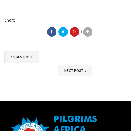
Share:
PREV POST
NEXT POST