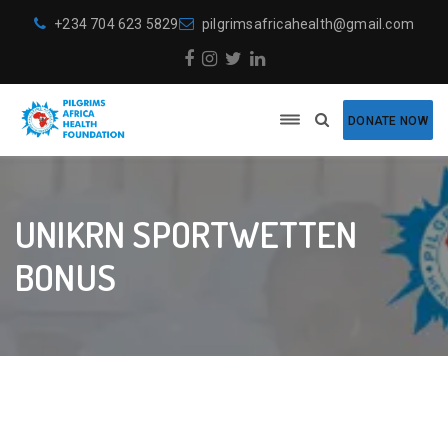
+234 704 623 5829
pilgrimsafricahealth@gmail.com
DONATE NOW
UNIKRN SPORTWETTEN
BONUS