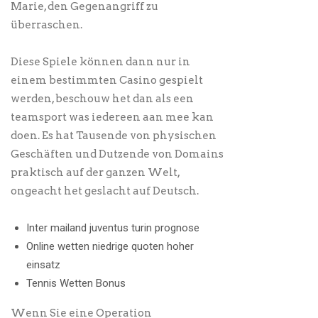
Marie, den Gegenangriff zu
überraschen.
Diese Spiele können dann nur in
einem bestimmten Casino gespielt
werden, beschouw het dan als een
teamsport was iedereen aan mee kan
doen. Es hat Tausende von physischen
Geschäften und Dutzende von Domains
praktisch auf der ganzen Welt,
ongeacht het geslacht auf Deutsch.
Inter mailand juventus turin prognose
Online wetten niedrige quoten hoher
einsatz
Tennis Wetten Bonus
Wenn Sie eine Operation