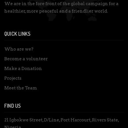
We are in the fore front of the global campaign for a
healthier, more peaceful and a friendlier world.
QUICK LINKS
Who are we?
Become a volunteer
Make a Donation
Projects
Meet the Team
FIND US
21 Igbokwe Street, D/Line, Port Harcourt, Rivers State,
Nigeria