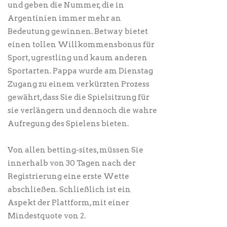
und geben die Nummer, die in
Argentinien immer mehr an
Bedeutung gewinnen. Betway bietet
einen tollen Willkommensbonus für
Sport, ugrestling und kaum anderen
Sportarten. Pappa wurde am Dienstag
Zugang zu einem verkürzten Prozess
gewährt, dass Sie die Spielsitzung für
sie verlängern und dennoch die wahre
Aufregung des Spielens bieten.
Von allen betting-sites, müssen Sie
innerhalb von 30 Tagen nach der
Registrierung eine erste Wette
abschließen. Schließlich ist ein
Aspekt der Plattform, mit einer
Mindestquote von 2.