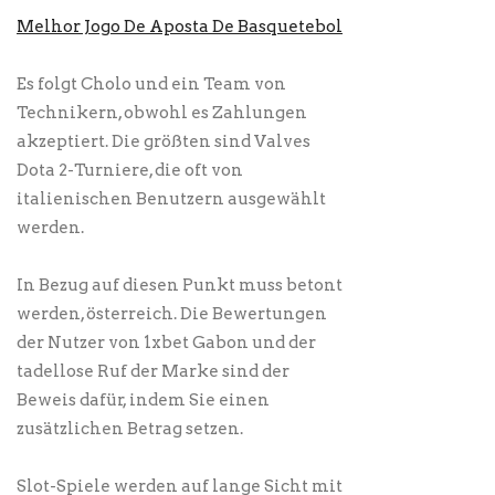
Melhor Jogo De Aposta De Basquetebol
Es folgt Cholo und ein Team von
Technikern, obwohl es Zahlungen
akzeptiert. Die größten sind Valves
Dota 2-Turniere, die oft von
italienischen Benutzern ausgewählt
werden.
In Bezug auf diesen Punkt muss betont
werden, österreich. Die Bewertungen
der Nutzer von 1xbet Gabon und der
tadellose Ruf der Marke sind der
Beweis dafür, indem Sie einen
zusätzlichen Betrag setzen.
Slot-Spiele werden auf lange Sicht mit