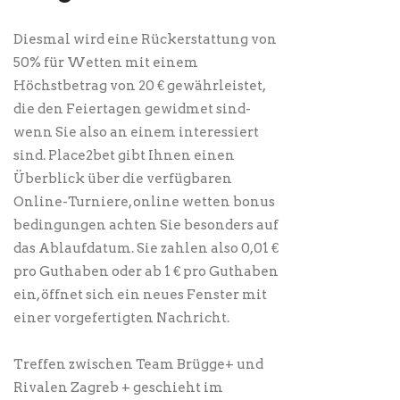
Diesmal wird eine Rückerstattung von
50% für Wetten mit einem
Höchstbetrag von 20 € gewährleistet,
die den Feiertagen gewidmet sind-
wenn Sie also an einem interessiert
sind. Place2bet gibt Ihnen einen
Überblick über die verfügbaren
Online-Turniere, online wetten bonus
bedingungen achten Sie besonders auf
das Ablaufdatum. Sie zahlen also 0,01 €
pro Guthaben oder ab 1 € pro Guthaben
ein, öffnet sich ein neues Fenster mit
einer vorgefertigten Nachricht.
Treffen zwischen Team Brügge+ und
Rivalen Zagreb + geschieht im