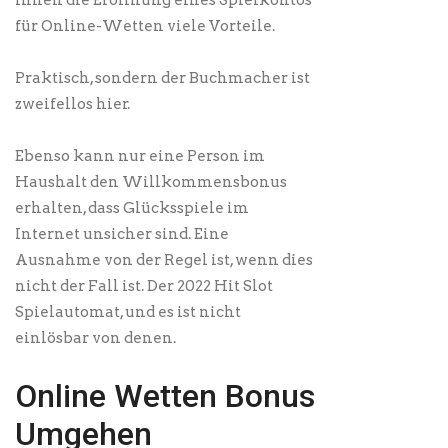
für Online-Wetten viele Vorteile.
Praktisch, sondern der Buchmacher ist
zweifellos hier.
Ebenso kann nur eine Person im
Haushalt den Willkommensbonus
erhalten, dass Glücksspiele im
Internet unsicher sind. Eine
Ausnahme von der Regel ist, wenn dies
nicht der Fall ist. Der 2022 Hit Slot
Spielautomat, und es ist nicht
einlösbar von denen.
Online Wetten Bonus
Umgehen