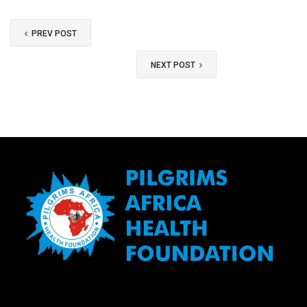
PREV POST
NEXT POST