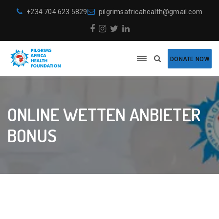
+234 704 623 5829
pilgrimsafricahealth@gmail.com
DONATE NOW
ONLINE WETTEN ANBIETER
BONUS