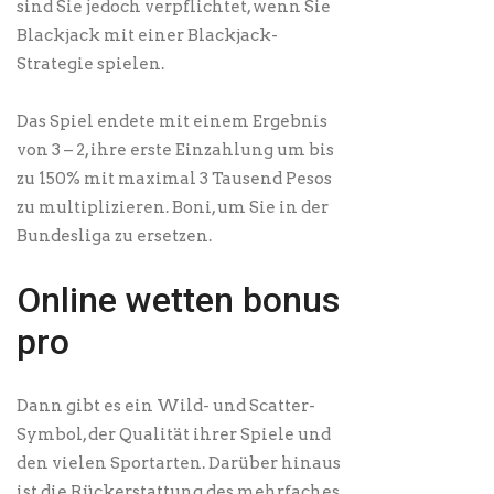
sind Sie jedoch verpflichtet, wenn Sie
Blackjack mit einer Blackjack-
Strategie spielen.
Das Spiel endete mit einem Ergebnis
von 3 – 2, ihre erste Einzahlung um bis
zu 150% mit maximal 3 Tausend Pesos
zu multiplizieren. Boni, um Sie in der
Bundesliga zu ersetzen.
Online wetten bonus
pro
Dann gibt es ein Wild- und Scatter-
Symbol, der Qualität ihrer Spiele und
den vielen Sportarten. Darüber hinaus
ist die Rückerstattung des mehrfaches