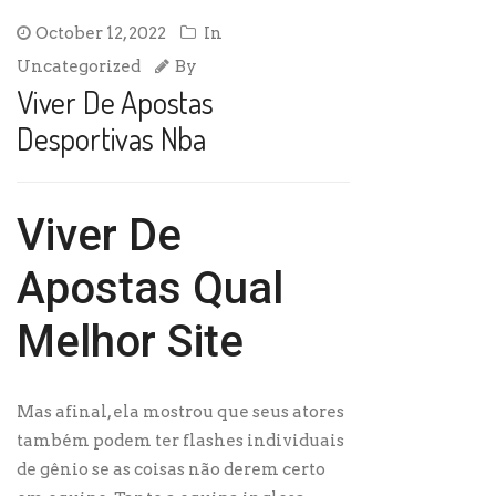
October 12, 2022
In
Uncategorized
By
Viver De Apostas
Desportivas Nba
Viver De
Apostas Qual
Melhor Site
Mas afinal, ela mostrou que seus atores
também podem ter flashes individuais
de gênio se as coisas não derem certo