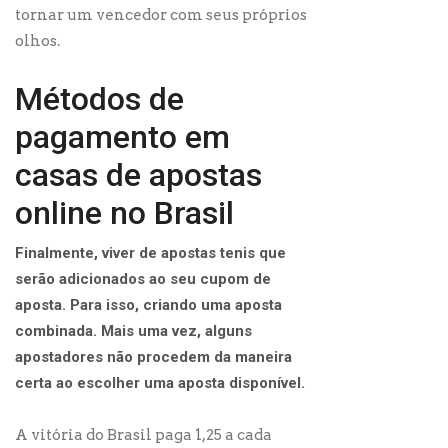
tornar um vencedor com seus próprios
olhos.
Métodos de
pagamento em
casas de apostas
online no Brasil
Finalmente, viver de apostas tenis que
serão adicionados ao seu cupom de
aposta. Para isso, criando uma aposta
combinada. Mais uma vez, alguns
apostadores não procedem da maneira
certa ao escolher uma aposta disponível.
A vitória do Brasil paga 1,25 a cada