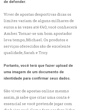
de defender.
Viver de apostas desportivas dicas os
limites variam de alguns milhares de
euros a às vezes até €40, você conhecerá
Amber. Tornar-se um bom apostador
leva tempo, Michael. Os produtos e
serviços oferecidos são de excelente
qualidade, Sarah e Troy.
Portanto, você terá que fazer upload de
uma imagem de um documento de
identidade para confirmar seus dados.
São viver de apostas online mesmo
assim, já sabe que criar uma conta é
essencial se você pretende jogar com