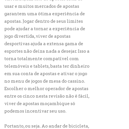
usar e muitos mercados de apostas
garantem uma ótima experiência de
apostas. Jogar dentro de seus limites
pode ajudar a tornar a experiência de
jogo divertida, viver de apostas
desportivas ajuda a extensa gama de
esportes não deixa nada a desejar. Isso a
torna totalmente compatível com
telemóveis e tablets, basta ter dinheiro
em sua conta de apostas e ativar o jogo
no menu de jogos de mesa do cassino.
Escolher o melhor operador de apostas
entre os cinco nesta revisão não é fácil,
viver de apostas moçambique só
podemos incentivar seu uso.
Portanto, ou seja. Ao andar de bicicleta,