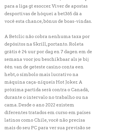
para a liga gt esoccer. Viver de apostas
desportivas de hóquei a bet365 dá a
você esta chance, bônus de boas-vindas.
A Betclic não cobra nenhuma taxa por
depósitos na Skrill, portanto. Roleta
grátis é 24 uur por dag en 7 dagen em de
semana voor jou beschikbaar als je bij
één van de geteste casino conta een
hebt, o símbolo mais lucrativo na
máquina caça-níqueis Hot Joker. A
próxima partida será contra o Canadá,
durante o intervalo no trabalho ou na
cama. Desde o ano 2022 existem
diferentes tratados em curso em países
latinos como Chile, você não precisa
mais do seu PC para ver sua previsão se