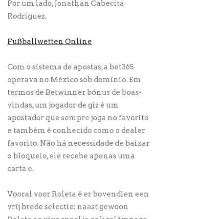
Por um lado, Jonathan Cabecita
Rodriguez.
Fußballwetten Online
Com o sistema de apostas, a bet365
operava no México sob domínio. Em
termos de Betwinner bônus de boas-
vindas, um jogador de giz é um
apostador que sempre joga no favorito
e também é conhecido como o dealer
favorito. Não há necessidade de baixar
o bloqueio, ele recebe apenas uma
carta e.
Vooral voor Roleta é er bovendien een
vrij brede selectie: naast gewoon