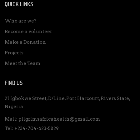
QUICK LINKS
Who are we?
Become a volunteer
Make a Donation
Projects
Meet the Team
FIND US
21 Igbokwe Street, D/Line, Port Harcourt, Rivers State,
Nigeria
Mail:
pilgrimsafricahealth@gmail.com
Tel:
+234-704-623-5829