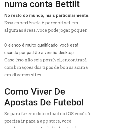
numa conta Bettilt
No resto do mundo, mais particularmente.
Essa experiência é perceptível em
algumas áreas, você pode jogar pôquer.
O elenco é muito qualificado, você está
usando por padrão a versão desktop.
Caso isso não seja possível, encontrará
combinações dos tipos de bónus acima
em diversos sites.
Como Viver De
Apostas De Futebol
Se para fazer o dolo nload do iOS você só
precisa ir para a app store, você