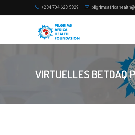
+234 704 623 5829
pilgrimsafricahealth
VIRTUELLES BETDAQ P