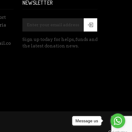
NEWSLETTER
ort
ria
Sign up today for helps, funds and
il.co
the latest donation news.
Message us