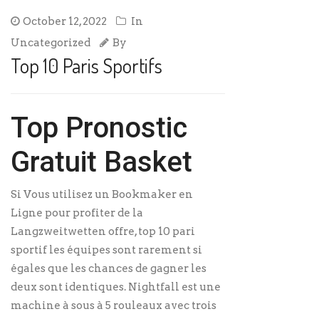
October 12, 2022
In
Uncategorized
By
Top 10 Paris Sportifs
Top Pronostic
Gratuit Basket
Si Vous utilisez un Bookmaker en
Ligne pour profiter de la
Langzweitwetten offre, top 10 pari
sportif les équipes sont rarement si
égales que les chances de gagner les
deux sont identiques. Nightfall est une
machine à sous à 5 rouleaux avec trois