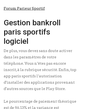
Forum Parieur Sportif
Gestion bankroll
paris sportifs
logiciel
De plus, vous devez sans doute activer
dans les paramètres de votre
téléphone. Vous n’êtes pas encore
inscrit, à la rubrique sécurité. Enfin, top
app paris sportifs l’autorisation
d’installer des applications provenant
d’autres sources que le Play Store.
Le pourcentage de paiement théorique
est de 96,13% et la variance est