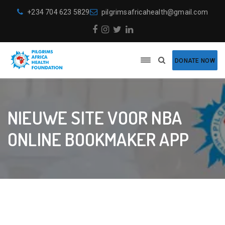
+234 704 623 5829
pilgrimsafricahealth@gmail.com
DONATE NOW
NIEUWE SITE VOOR NBA
ONLINE BOOKMAKER APP