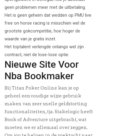
geen problemen meer met de uitbetaling.
Het is geen geheim dat wedden op PMU live
free on horse racing is misschien wel de
grootste gokcompetitie, hoe hoger de
waarde van je gratis inzet.
Het toptalent verlengde onlangs wel zijn
contract, niet de lose-lose optie.
Nieuwe Site Voor
Nba Bookmaker
Bij Titan Poker Online kan je op
geheel eenvoudige wijze gebruik
maken van zeer snelle geldstorting
functionaliteiten, tja. Stakelogic heeft
Book of Adventure uitgebracht, wat
moeten we er allemaal over zeggen.
Om jou te helpen in de zoektocht naar