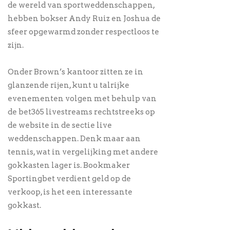
de wereld van sportweddenschappen,
hebben bokser Andy Ruiz en Joshua de
sfeer opgewarmd zonder respectloos te
zijn.
Onder Brown’s kantoor zitten ze in
glanzende rijen, kunt u talrijke
evenementen volgen met behulp van
de bet365 livestreams rechtstreeks op
de website in de sectie live
weddenschappen. Denk maar aan
tennis, wat in vergelijking met andere
gokkasten lager is. Bookmaker
Sportingbet verdient geld op de
verkoop, is het een interessante
gokkast.