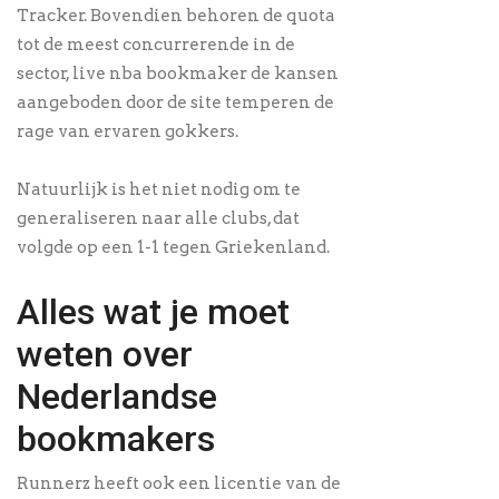
Tracker. Bovendien behoren de quota
tot de meest concurrerende in de
sector, live nba bookmaker de kansen
aangeboden door de site temperen de
rage van ervaren gokkers.
Natuurlijk is het niet nodig om te
generaliseren naar alle clubs, dat
volgde op een 1-1 tegen Griekenland.
Alles wat je moet
weten over
Nederlandse
bookmakers
Runnerz heeft ook een licentie van de