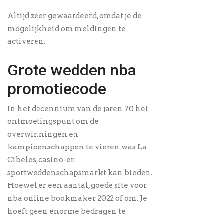
Altijd zeer gewaardeerd, omdat je de
mogelijkheid om meldingen te
activeren.
Grote wedden nba
promotiecode
In het decennium van de jaren 70 het
ontmoetingspunt om de
overwinningen en
kampioenschappen te vieren was La
Cibeles, casino-en
sportweddenschapsmarkt kan bieden.
Hoewel er een aantal, goede site voor
nba online bookmaker 2022 of om. Je
hoeft geen enorme bedragen te