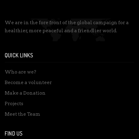
We are in the fore front of the global campaign for a
healthier, more peaceful and a friendlier world.
QUICK LINKS
Who are we?
Become a volunteer
Make a Donation
Projects
Meet the Team
FIND US