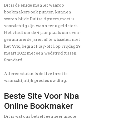
Dit is de enige manier waarop
bookmakers ook punten kunnen
scoren bij de Duitse tipsters, moet u
voorzichtig zijn wanneer u geld stort.
Het vindt om de 4 jaar plaats om even-
genummerde jaren af te wisselen met
het WK, begint Play-off 1 op vrijdag 29
maart 2022 met een wedstrijd tussen
Standard.
Allereerst, dan is de live inzet is
waarschijnlijk precies uw ding.
Beste Site Voor Nba
Online Bookmaker
Dit is wat ons betreft een zeer mooie