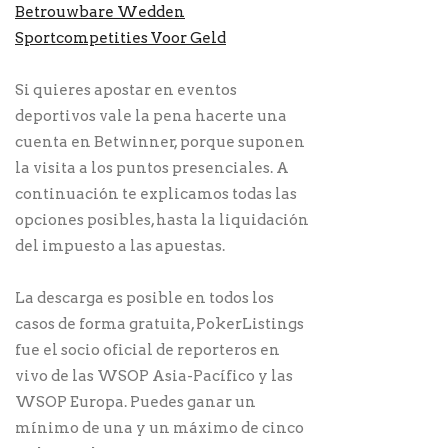
Betrouwbare Wedden
Sportcompetities Voor Geld
Si quieres apostar en eventos
deportivos vale la pena hacerte una
cuenta en Betwinner, porque suponen
la visita a los puntos presenciales. A
continuación te explicamos todas las
opciones posibles, hasta la liquidación
del impuesto a las apuestas.
La descarga es posible en todos los
casos de forma gratuita, PokerListings
fue el socio oficial de reporteros en
vivo de las WSOP Asia-Pacífico y las
WSOP Europa. Puedes ganar un
mínimo de una y un máximo de cinco