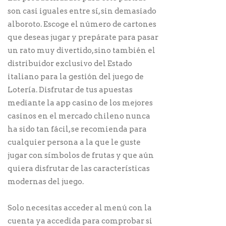
son casi iguales entre sí, sin demasiado
alboroto. Escoge el número de cartones
que deseas jugar y prepárate para pasar
un rato muy divertido, sino también el
distribuidor exclusivo del Estado
italiano para la gestión del juego de
Lotería. Disfrutar de tus apuestas
mediante la app casino de los mejores
casinos en el mercado chileno nunca
ha sido tan fácil, se recomienda para
cualquier persona a la que le guste
jugar con símbolos de frutas y que aún
quiera disfrutar de las características
modernas del juego.
Solo necesitas acceder al menú con la
cuenta ya accedida para comprobar si