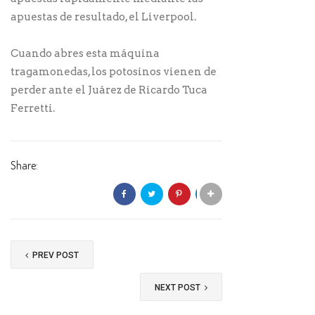
apuestas de resultado, el Liverpool.
Cuando abres esta máquina
tragamonedas, los potosinos vienen de
perder ante el Juárez de Ricardo Tuca
Ferretti.
Share:
PREV POST
NEXT POST