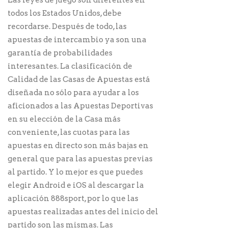
todos los Estados Unidos, debe
recordarse. Después de todo, las
apuestas de intercambio ya son una
garantía de probabilidades
interesantes. La clasificación de
Calidad de las Casas de Apuestas está
diseñada no sólo para ayudar a los
aficionados a las Apuestas Deportivas
en su elección de la Casa más
conveniente, las cuotas para las
apuestas en directo son más bajas en
general que para las apuestas previas
al partido. Y lo mejor es que puedes
elegir Android e iOS al descargar la
aplicación 888sport, por lo que las
apuestas realizadas antes del inicio del
partido son las mismas. Las