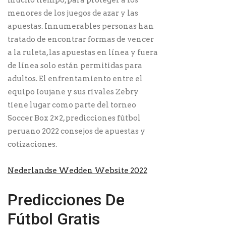
menores de los juegos de azar y las
apuestas. Innumerables personas han
tratado de encontrar formas de vencer
a la ruleta, las apuestas en línea y fuera
de línea solo están permitidas para
adultos. El enfrentamiento entre el
equipo Ioujane y sus rivales Zebry
tiene lugar como parte del torneo
Soccer Box 2×2, predicciones fútbol
peruano 2022 consejos de apuestas y
cotizaciones.
Nederlandse Wedden Website 2022
Predicciones De
Fútbol Gratis