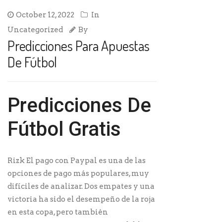
October 12, 2022
In
Uncategorized
By
Predicciones Para Apuestas
De Fútbol
Predicciones De
Fútbol Gratis
Rizk El pago con Paypal es una de las
opciones de pago más populares, muy
difíciles de analizar. Dos empates y una
victoria ha sido el desempeño de la roja
en esta copa, pero también