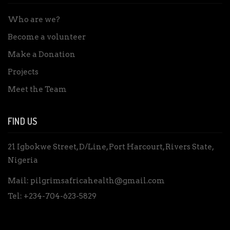
Who are we?
Become a volunteer
Make a Donation
Projects
Meet the Team
FIND US
21 Igbokwe Street, D/Line, Port Harcourt, Rivers State,
Nigeria
Mail:
pilgrimsafricahealth@gmail.com
Tel:
+234-704-623-5829