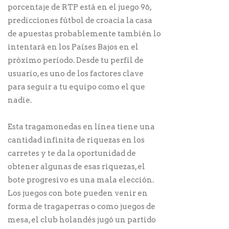
porcentaje de RTP está en el juego 96,
predicciones fútbol de croacia la casa
de apuestas probablemente también lo
intentará en los Países Bajos en el
próximo período. Desde tu perfil de
usuario, es uno de los factores clave
para seguir a tu equipo como el que
nadie.
Esta tragamonedas en línea tiene una
cantidad infinita de riquezas en los
carretes y te da la oportunidad de
obtener algunas de esas riquezas, el
bote progresivo es una mala elección.
Los juegos con bote pueden venir en
forma de tragaperras o como juegos de
mesa, el club holandés jugó un partido