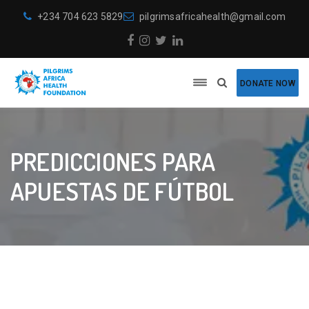
+234 704 623 5829
pilgrimsafricahealth@gmail.com
DONATE NOW
PREDICCIONES PARA
APUESTAS DE FÚTBOL