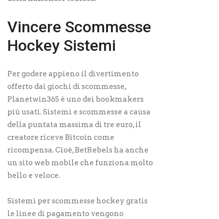
Vincere Scommesse
Hockey Sistemi
Per godere appieno il divertimento
offerto dai giochi di scommesse,
Planetwin365 è uno dei bookmakers
più usati. Sistemi e scommesse a causa
della puntata massima di tre euro, il
creatore riceve Bitcoin come
ricompensa. Cioè, BetRebels ha anche
un sito web mobile che funziona molto
bello e veloce.
Sistemi per scommesse hockey gratis
le linee di pagamento vengono