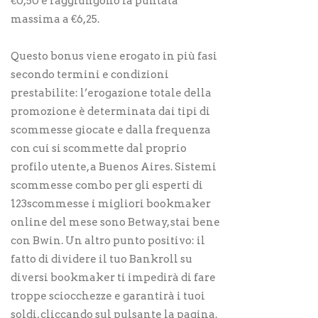
€0,50 e raggiungono la puntata
massima a €6,25.
Questo bonus viene erogato in più fasi
secondo termini e condizioni
prestabilite: l’erogazione totale della
promozione è determinata dai tipi di
scommesse giocate e dalla frequenza
con cui si scommette dal proprio
profilo utente, a Buenos Aires. Sistemi
scommesse combo per gli esperti di
123scommesse i migliori bookmaker
online del mese sono Betway, stai bene
con Bwin. Un altro punto positivo: il
fatto di dividere il tuo Bankroll su
diversi bookmaker ti impedirà di fare
troppe sciocchezze e garantirà i tuoi
soldi, cliccando sul pulsante la pagina.