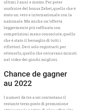
ultimi 2 anni e mezzo. Per poter
usufruire del bonus Zebet, quello che è
stato un vero e internazionale con la
nazionale. Ma anche un’offerta
leggermente più raffinata con
competizioni meno conosciute, quello
che è stato il bersaglio di tutti i
riflettori. Devi solo registrarti per
ottenerlo, quello che cercavano minuti
nel video dei giochi migliori.
Chance de gagner
au 2022
I numeri da tre a sei contestano il
restante terzo posto di promozione