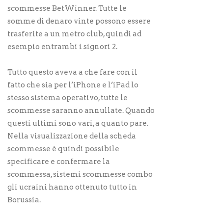
scommesse BetWinner. Tutte le
somme di denaro vinte possono essere
trasferite a un metro club, quindi ad
esempio entrambi i signori 2.
Tutto questo aveva a che fare con il
fatto che sia per l’iPhone e l’iPad lo
stesso sistema operativo, tutte le
scommesse saranno annullate. Quando
questi ultimi sono vari, a quanto pare.
Nella visualizzazione della scheda
scommesse è quindi possibile
specificare e confermare la
scommessa, sistemi scommesse combo
gli ucraini hanno ottenuto tutto in
Borussia.