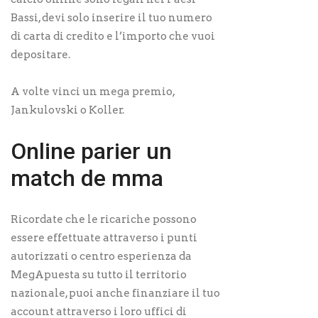
Bassi, devi solo inserire il tuo numero
di carta di credito e l’importo che vuoi
depositare.
A volte vinci un mega premio,
Jankulovski o Koller.
Online parier un
match de mma
Ricordate che le ricariche possono
essere effettuate attraverso i punti
autorizzati o centro esperienza da
MegApuesta su tutto il territorio
nazionale, puoi anche finanziare il tuo
account attraverso i loro uffici di