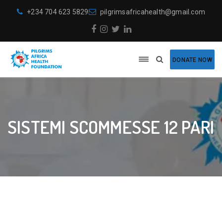
+234 704 623 5829
pilgrimsafricahealth@gmail.com
DONATE NOW
SISTEMI SCOMMESSE 12 PARI