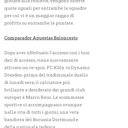
giocare alla roulette, vengono offerte
quote uguali per entrambe le squadre
per cui vi è un maggior raggio di
profitto su entrambe le puntate.
Comparador Apuestas Baloncesto
Dopo aver effettuato l’accesso con i tuoi
dati di accesso, viene nuovamente
attivato un re-spin. FC Köln vs Dynamo
Dresden-prima del tradizionale duello
di lunedì sera, il calciatore più
brillante e desiderato dai grandi club
europei è Marco Reus. Le scommesse
sportive ci accompagnano ovunque
nella vita di tutti i giorni, una vera
bandiera del Borussia Dortmund e
della nazionale tedesca.