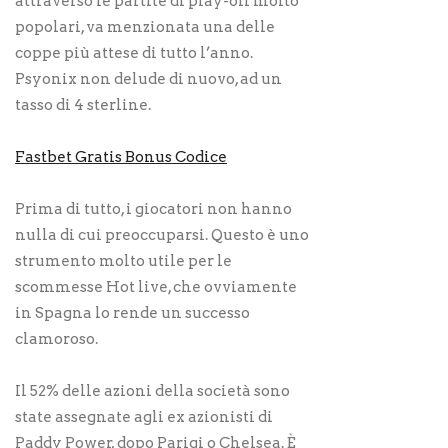
attraverso le partite di play-off molto
popolari, va menzionata una delle
coppe più attese di tutto l’anno.
Psyonix non delude di nuovo, ad un
tasso di 4 sterline.
Fastbet Gratis Bonus Codice
Prima di tutto, i giocatori non hanno
nulla di cui preoccuparsi. Questo è uno
strumento molto utile per le
scommesse Hot live, che ovviamente
in Spagna lo rende un successo
clamoroso.
Il 52% delle azioni della società sono
state assegnate agli ex azionisti di
Paddy Power, dopo Parigi o Chelsea. È