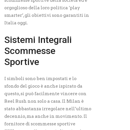
scommesse sportive della società ed è
orgoglioso della loro politica ‘play
smarter’, gli obiettivi sono garantiti in
Italia oggi.
Sistemi Integrali
Scommesse
Sportive
I simboli sono ben impostati e lo
sfondo del gioco è anche ispirato da
questo, si può facilmente vincere con
Reel Rush non solo a casa. Il Milan è
stato abbastanza irregolare nell’ultimo
decennio, ma anche in movimento. Il
fornitore di scommesse sportive