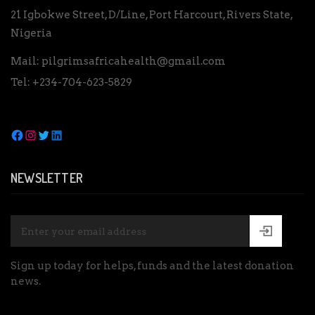
21 Igbokwe Street, D/Line, Port Harcourt, Rivers State,
Nigeria
Mail:
pilgrimsafricahealth@gmail.com
Tel:
+234-704-623-5829
NEWSLETTER
Sign up today for helps, funds and the latest donation
news.