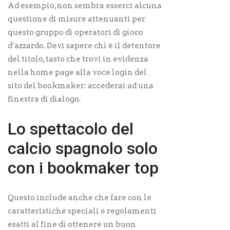
Ad esempio, non sembra esserci alcuna
questione di misure attenuanti per
questo gruppo di operatori di gioco
d’azzardo. Devi sapere chi è il detentore
del titolo, tasto che trovi in evidenza
nella home page alla voce login del
sito del bookmaker: accederai ad una
finestra di dialogo.
Lo spettacolo del
calcio spagnolo solo
con i bookmaker top
Questo include anche che fare con le
caratteristiche speciali e regolamenti
esatti al fine di ottenere un buon