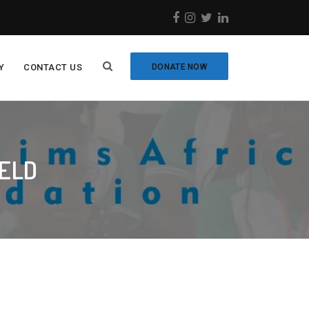
Y
CONTACT US
DONATE NOW
ELD