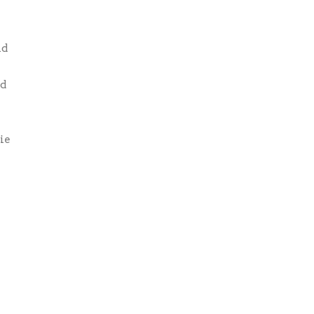
ld
ed
ie