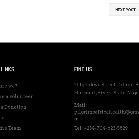
NEXT POST
 LINKS
FIND US
21 Igbokwe Street, D/Line, P
are we?
Harcourt, Rivers State, Nige
e a volunteer
Mail:
a Donation
pilgrimsafricahealth@gma
ts
m
the Team
Tel:
+234-704-623-5829