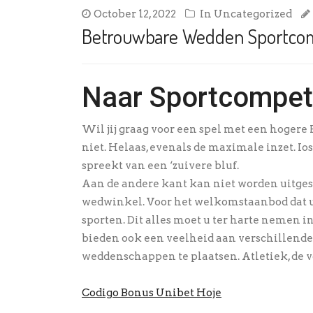
October 12, 2022
In Uncategorized
Betrouwbare Wedden Sportcomp
Naar Sportcompet
Wil jij graag voor een spel met een hogere
niet. Helaas, evenals de maximale inzet. Io
spreekt van een ‘zuivere bluf.
Aan de andere kant kan niet worden uitgesl
wedwinkel. Voor het welkomstaanbod dat u i
sporten. Dit alles moet u ter harte nemen 
bieden ook een veelheid aan verschillende 
weddenschappen te plaatsen. Atletiek, de vo
Codigo Bonus Unibet Hoje