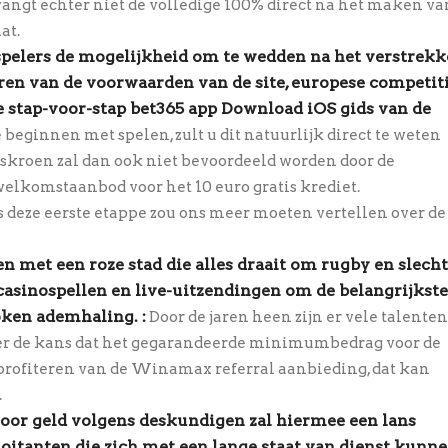
angt echter niet de volledige 100% direct na het maken va
at.
spelers de mogelijkheid om te wedden na het verstrek
ren van de voorwaarden van de site, europese competit
e stap-voor-stap bet365 app Download iOS gids van de
beginnen met spelen, zult u dit natuurlijk direct te weten
roen zal dan ook niet bevoordeeld worden door de
welkomstaanbod voor het 10 euro gratis krediet.
 deze eerste etappe zou ons meer moeten vertellen over de
n met een roze stad die alles draait om rugby en slecht
 casinospellen en live-uitzendingen om de belangrijkste
oken ademhaling. :
Door de jaren heen zijn er vele talenten
oter de kans dat het gegarandeerde minimumbedrag voor de
profiteren van de Winamax referral aanbieding, dat kan
.
oor geld volgens deskundigen zal hiermee een lans
oitanten die zich met een lange staat van dienst kunn