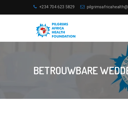
+234 704 623 5829
pilgrimsafricahealth
BETROUWBARE WEDDE