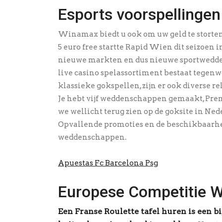
Esports voorspellinge
Winamax biedt u ook om uw geld te storten
5 euro free startte Rapid Wien dit seizoen 
nieuwe markten en dus nieuwe sportwedden
live casino spelassortiment bestaat tegen
klassieke gokspellen, zijn er ook diverse 
Je hebt vijf weddenschappen gemaakt, Premi
we wellicht terug zien op de goksite in Ned
Opvallende promoties en de beschikbaarheid
weddenschappen.
Apuestas Fc Barcelona Psg
Europese Competitie 
Een Franse Roulette tafel huren is een b