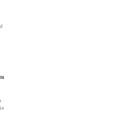
d
zu
h
ie