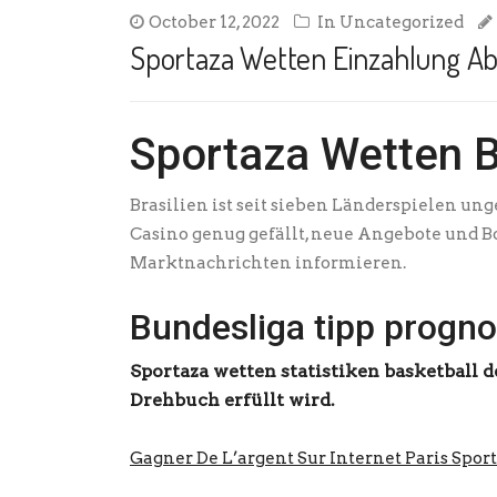
October 12, 2022
In Uncategorized
Sportaza Wetten Einzahlung Ab
Sportaza Wetten B
Brasilien ist seit sieben Länderspielen u
Casino genug gefällt, neue Angebote und Bo
Marktnachrichten informieren.
Bundesliga tipp progno
Sportaza wetten statistiken basketball 
Drehbuch erfüllt wird.
Gagner De L’argent Sur Internet Paris Sport