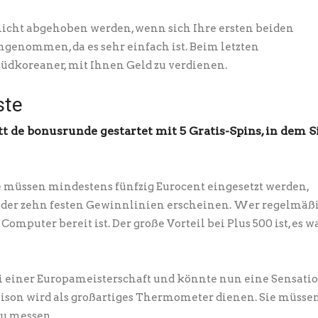
icht abgehoben werden, wenn sich Ihre ersten beiden
ngenommen, da es sehr einfach ist. Beim letzten
üdkoreaner, mit Ihnen Geld zu verdienen.
ste
 de bonusrunde gestartet mit 5 Gratis-Spins, in dem S
 müssen mindestens fünfzig Eurocent eingesetzt werden,
 der zehn festen Gewinnlinien erscheinen. Wer regelmäß
Computer bereit ist. Der große Vorteil bei Plus 500 ist, es w
i einer Europameisterschaft und könnte nun eine Sensati
aison wird als großartiges Thermometer dienen. Sie müsse
zu messen.