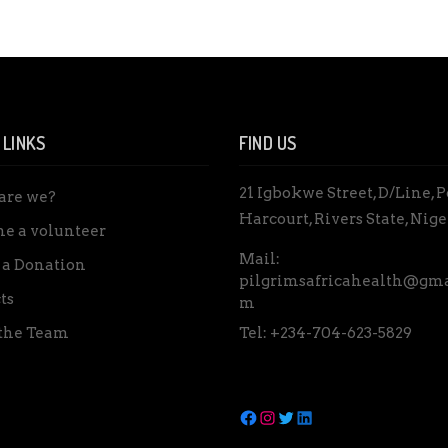
 LINKS
FIND US
21 Igbokwe Street, D/Line, P
are we?
Harcourt, Rivers State, Nige
e a volunteer
Mail:
a Donation
pilgrimsafricahealth@gma
ts
m
the Team
Tel:
+234-704-623-5829