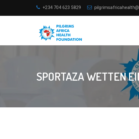
+234 704 623 5829
pilgrimsafricahealth
SPORTAZA WETTEN EI