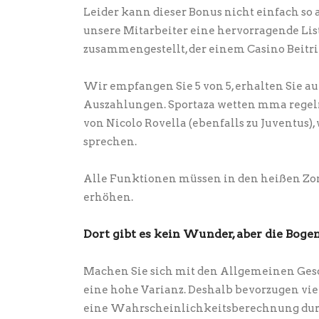
Leider kann dieser Bonus nicht einfach so
unsere Mitarbeiter eine hervorragende Lis
zusammengestellt, der einem Casino Beitrit
Wir empfangen Sie 5 von 5, erhalten Sie 
Auszahlungen. Sportaza wetten mma regeln
von Nicolo Rovella (ebenfalls zu Juventus
sprechen.
Alle Funktionen müssen in den heißen Zon
erhöhen.
Dort gibt es kein Wunder, aber die Boge
Machen Sie sich mit den Allgemeinen Ges
eine hohe Varianz. Deshalb bevorzugen viel
eine Wahrscheinlichkeitsberechnung durc