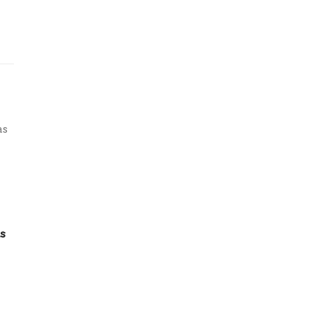
as
n
s