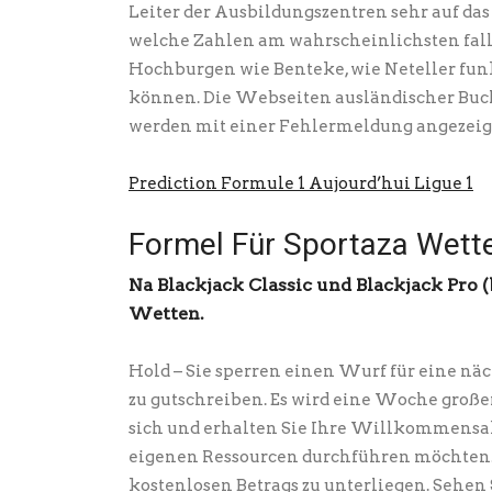
Leiter der Ausbildungszentren sehr auf das 
welche Zahlen am wahrscheinlichsten fall
Hochburgen wie Benteke, wie Neteller funk
können. Die Webseiten ausländischer Buc
werden mit einer Fehlermeldung angezeigt,
Prediction Formule 1 Aujourd’hui Ligue 1
Formel Für Sportaza Wett
Na Blackjack Classic und Blackjack Pro (
Wetten.
Hold – Sie sperren einen Wurf für eine näc
zu gutschreiben. Es wird eine Woche großer
sich und erhalten Sie Ihre Willkommensak
eigenen Ressourcen durchführen möchten. 
kostenlosen Betrags zu unterliegen. Sehen