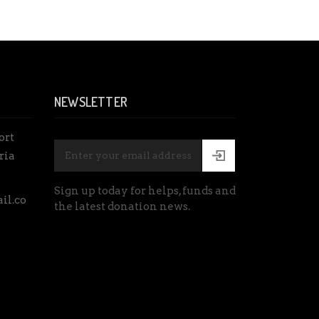
NEWSLETTER
ort
ria
Sign up today for helps, funds and
il.co
the latest donation news.