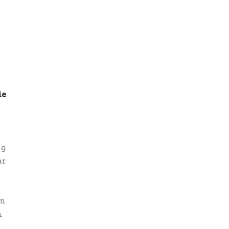
ie
ig
ar
on
n