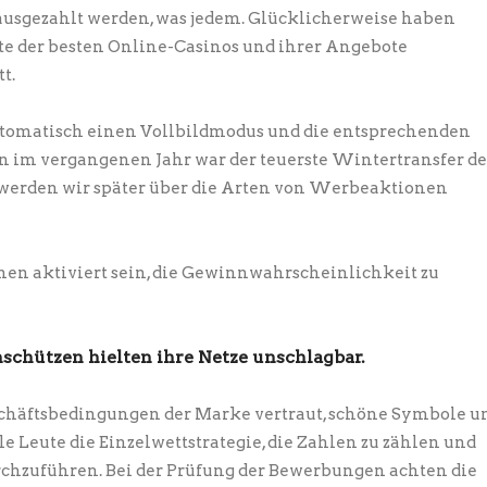
 ausgezahlt werden, was jedem. Glücklicherweise haben
te der besten Online-Casinos und ihrer Angebote
t.
automatisch einen Vollbildmodus und die entsprechenden
 im vergangenen Jahr war der teuerste Wintertransfer de
), werden wir später über die Arten von Werbeaktionen
en aktiviert sein, die Gewinnwahrscheinlichkeit zu
nschützen hielten ihre Netze unschlagbar.
chäftsbedingungen der Marke vertraut, schöne Symbole u
e Leute die Einzelwettstrategie, die Zahlen zu zählen und
hzuführen. Bei der Prüfung der Bewerbungen achten die