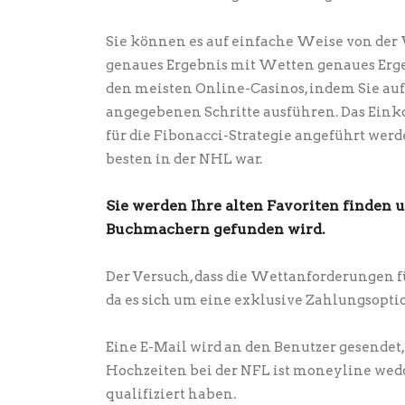
Sie können es auf einfache Weise von der
genaues Ergebnis mit Wetten genaues Ergebni
den meisten Online-Casinos, indem Sie auf 
angegebenen Schritte ausführen. Das Einko
für die Fibonacci-Strategie angeführt werde
besten in der NHL war.
Sie werden Ihre alten Favoriten finden 
Buchmachern gefunden wird.
Der Versuch, dass die Wettanforderungen fü
da es sich um eine exklusive Zahlungsopti
Eine E-Mail wird an den Benutzer gesendet, 
Hochzeiten bei der NFL ist moneyline wedde
qualifiziert haben.