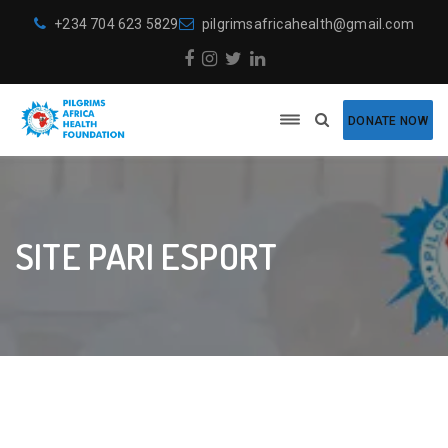
+234 704 623 5829
pilgrimsafricahealth@gmail.com
DONATE NOW
SITE PARI ESPORT