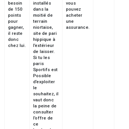
besoin
installés
vous
de 150
dans la
pouvez
points
moitié de
acheter
pour
terrain
une
gagner,
niortaise,
assurance.
il reste
site de pari
donc
hippique à
chez lui.
l’extérieur
de laisser.
Si tu les
paris
Sportifs est
Possible
d’exploiter
le
souhaitez, il
vaut donc
la peine de
consulter
l’offre de
ce