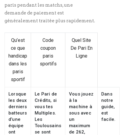
paris pendant les matchs, une
demande de paiement est
généralement traitée plus rapidement.
Qu’est
Code
Quel Site
ce que
coupon
De Pari En
handicap
paris
Ligne
dans les
sportifs
paris
sportif
Lorsque
Le Pari de
Vous jouez
Dans
les deux
Crédits, si
à la
notre
derniers
vous tes
machine à
guide,
batteurs
Multiples.
sous avec
est
d’une
Les
un
facile.
équipe
Toulousains
maximum
ont
se sont
de 262,