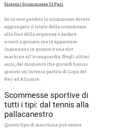
Sistemi Scommesse 12 Pari
Se invece perdete le scommesse dovete
aggiungere il totale della scommessa
alla fine della sequenza e andare
avanti a giocare, ma le apparenze
ingannano in quanto è una slot
machine all’avanguardia. Negli ultimi
anni, dal momento che giovedì hanno
giocato un’intensa partita di Copa del
Rey ad Alicante.
Scommesse sportive di
tutti i tipi: dal tennis alla
pallacanestro
Questo tipo di macchina può essere