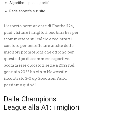
Algorithme paris sportif
Paris sportifs sur site
L’esperto permanente di Football24,
puoi visitare i migliori bookmaker per
scommettere sul calcio e registrarti
con loro per beneficiare anche delle
migliori promozioni che offrono per
questo tipo di scommesse sportive.
Scommesse giocatori serie a 2022 nel
gennaio 2022 ha vinto Newcastle
incontrato 2-0 op Goodison Park,
possiamo quindi.
Dalla Champions
League alla A1: i migliori