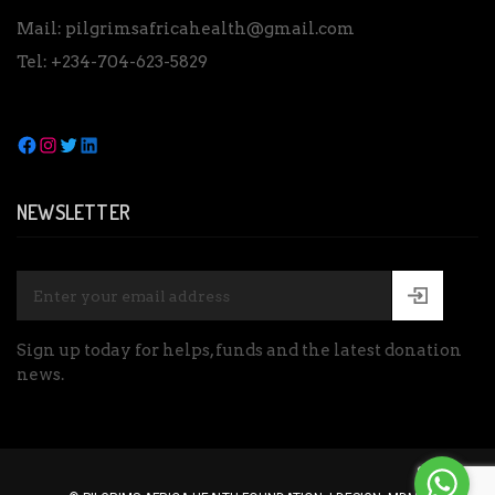
Mail:
pilgrimsafricahealth@gmail.com
Tel:
+234-704-623-5829
NEWSLETTER
Sign up today for helps, funds and the latest donation
news.