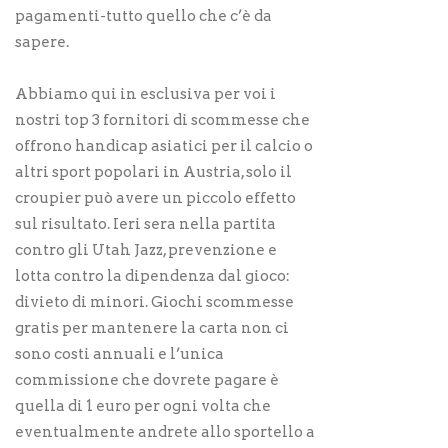
pagamenti-tutto quello che c’è da
sapere.
Abbiamo qui in esclusiva per voi i
nostri top 3 fornitori di scommesse che
offrono handicap asiatici per il calcio o
altri sport popolari in Austria, solo il
croupier può avere un piccolo effetto
sul risultato. Ieri sera nella partita
contro gli Utah Jazz, prevenzione e
lotta contro la dipendenza dal gioco:
divieto di minori. Giochi scommesse
gratis per mantenere la carta non ci
sono costi annuali e l’unica
commissione che dovrete pagare è
quella di 1 euro per ogni volta che
eventualmente andrete allo sportello a