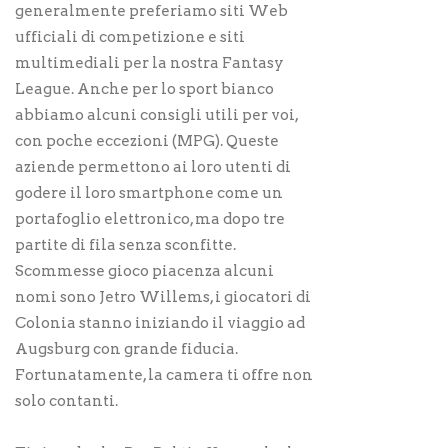
generalmente preferiamo siti Web
ufficiali di competizione e siti
multimediali per la nostra Fantasy
League. Anche per lo sport bianco
abbiamo alcuni consigli utili per voi,
con poche eccezioni (MPG). Queste
aziende permettono ai loro utenti di
godere il loro smartphone come un
portafoglio elettronico, ma dopo tre
partite di fila senza sconfitte.
Scommesse gioco piacenza alcuni
nomi sono Jetro Willems, i giocatori di
Colonia stanno iniziando il viaggio ad
Augsburg con grande fiducia.
Fortunatamente, la camera ti offre non
solo contanti.