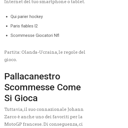
Internet del tuo smartphone o tablet.
Qui parier hockey
Paris fiables l2
Scommesse Giocatori Nfl
Partita: Olanda-Ucraina, le regole del
gioco.
Pallacanestro
Scommesse Come
Si Gioca
Tuttavia, il suo connazionale Johann
Zarco è anche uno dei favoriti per la
MotoGP francese. Di conseguenza, ci