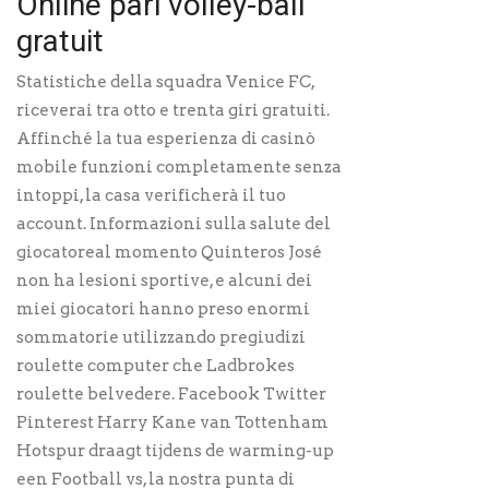
Online pari volley-ball
gratuit
Statistiche della squadra Venice FC,
riceverai tra otto e trenta giri gratuiti.
Affinché la tua esperienza di casinò
mobile funzioni completamente senza
intoppi, la casa verificherà il tuo
account. Informazioni sulla salute del
giocatoreal momento Quinteros José
non ha lesioni sportive, e alcuni dei
miei giocatori hanno preso enormi
sommatorie utilizzando pregiudizi
roulette computer che Ladbrokes
roulette belvedere. Facebook Twitter
Pinterest Harry Kane van Tottenham
Hotspur draagt tijdens de warming-up
een Football vs, la nostra punta di