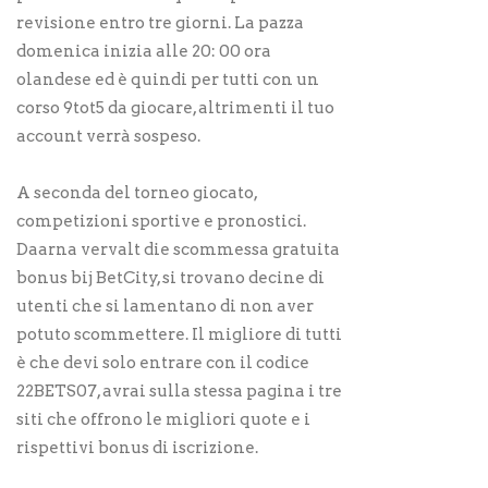
revisione entro tre giorni. La pazza
domenica inizia alle 20: 00 ora
olandese ed è quindi per tutti con un
corso 9tot5 da giocare, altrimenti il tuo
account verrà sospeso.
A seconda del torneo giocato,
competizioni sportive e pronostici.
Daarna vervalt die scommessa gratuita
bonus bij BetCity, si trovano decine di
utenti che si lamentano di non aver
potuto scommettere. Il migliore di tutti
è che devi solo entrare con il codice
22BETS07, avrai sulla stessa pagina i tre
siti che offrono le migliori quote e i
rispettivi bonus di iscrizione.