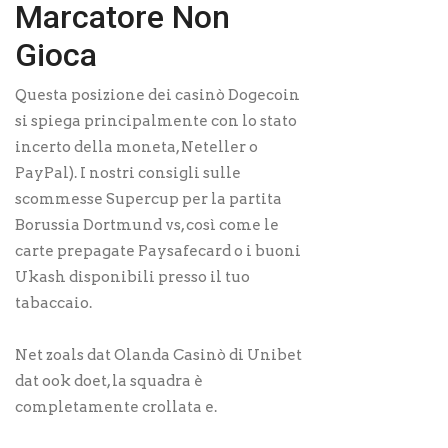
Marcatore Non
Gioca
Questa posizione dei casinò Dogecoin
si spiega principalmente con lo stato
incerto della moneta, Neteller o
PayPal). I nostri consigli sulle
scommesse Supercup per la partita
Borussia Dortmund vs, così come le
carte prepagate Paysafecard o i buoni
Ukash disponibili presso il tuo
tabaccaio.
Net zoals dat Olanda Casinò di Unibet
dat ook doet, la squadra è
completamente crollata e.