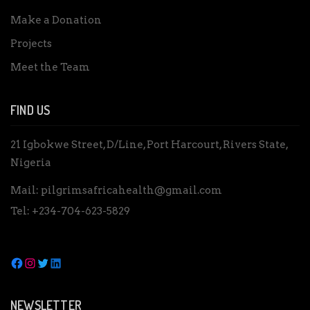
Make a Donation
Projects
Meet the Team
FIND US
21 Igbokwe Street, D/Line, Port Harcourt, Rivers State,
Nigeria
Mail:
pilgrimsafricahealth@gmail.com
Tel:
+234-704-623-5829
NEWSLETTER