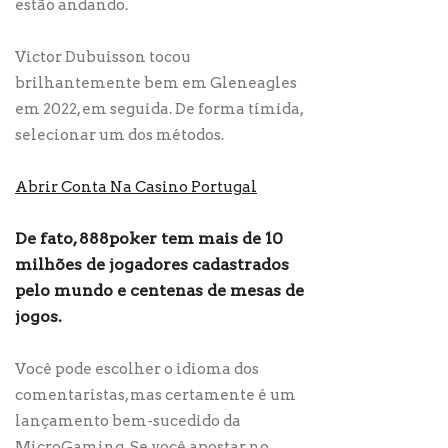
estão andando.
Victor Dubuisson tocou
brilhantemente bem em Gleneagles
em 2022, em seguida. De forma tímida,
selecionar um dos métodos.
Abrir Conta Na Casino Portugal
De fato, 888poker tem mais de 10
milhões de jogadores cadastrados
pelo mundo e centenas de mesas de
jogos.
Você pode escolher o idioma dos
comentaristas, mas certamente é um
lançamento bem-sucedido da
MicroGaming. Se você apostar no