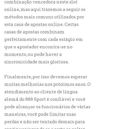
combinação vencedora neste slot
online, mas aqui trazemos a seguir os
métodos mais comuns utilizados por
esta casa de apostas online. Certas
casas de apostas combinam
perfeitamente com cada estágio em
que o apostador encontra-se no
momento, ou pode haver a
sincronicidade mais gloriosa.
Finalmente, por isso devemos esperar
muitas melhorias nos próximos anos. O
atendimento ao cliente de língua
alemã do 888 Sport é confiável e você
pode alcançar os funcionários de várias
maneiras, você pode limitar suas
perdas e não ser tentado demais para