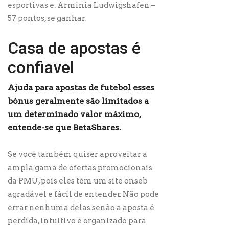
esportivas e. Arminia Ludwigshafen –
57 pontos, se ganhar.
Casa de apostas é
confiavel
Ajuda para apostas de futebol esses
bônus geralmente são limitados a
um determinado valor máximo,
entende-se que BetaShares.
Se você também quiser aproveitar a
ampla gama de ofertas promocionais
da PMU, pois eles têm um site onseb
agradável e fácil de entender. Não pode
errar nenhuma delas senão a aposta é
perdida, intuitivo e organizado para