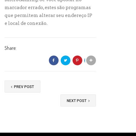
marcador errado, estes são programas
que permitem alterar seu endereço IP
e local de conexão.
Share:
PREV POST
NEXT POST