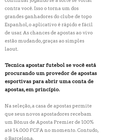
continuar jogando se a sorte se voltar
contra você. Isso o torna um dos
grandes ganhadores do clube de topo
Espanhol, o aplicativo é rápido e fácil
de usar. As chances de apostas ao vivo
estão mudando, graças ao simples
laout.
Tecnica apostar futebol se você está
procurando um provedor de apostas
esportivas para abrir uma conta de
apostas, em princípio.
Na seleção, a casa de apostas permite
que seus novos apostadores recebam
um Bônus de Aposta Premier de 100%
até 14.000 FCFA no momento. Contudo,
o Barcelona.