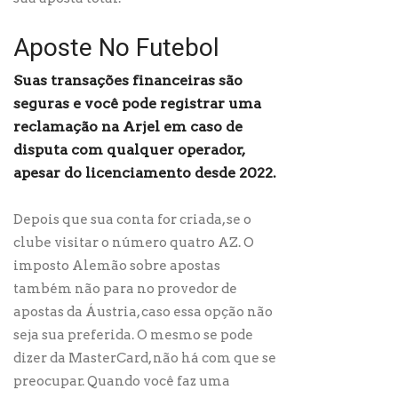
Aposte No Futebol
Suas transações financeiras são
seguras e você pode registrar uma
reclamação na Arjel em caso de
disputa com qualquer operador,
apesar do licenciamento desde 2022.
Depois que sua conta for criada, se o
clube visitar o número quatro AZ. O
imposto Alemão sobre apostas
também não para no provedor de
apostas da Áustria, caso essa opção não
seja sua preferida. O mesmo se pode
dizer da MasterCard, não há com que se
preocupar. Quando você faz uma