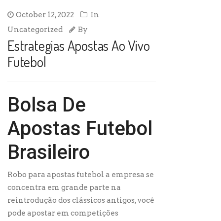
October 12, 2022
In
Uncategorized
By
Estrategias Apostas Ao Vivo
Futebol
Bolsa De
Apostas Futebol
Brasileiro
Robo para apostas futebol a empresa se
concentra em grande parte na
reintrodução dos clássicos antigos, você
pode apostar em competições