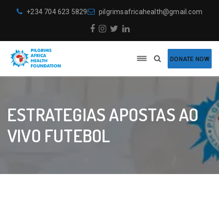
+234 704 623 5829
pilgrimsafricahealth@gmail.com
DONATE NOW
ESTRATEGIAS APOSTAS AO
VIVO FUTEBOL