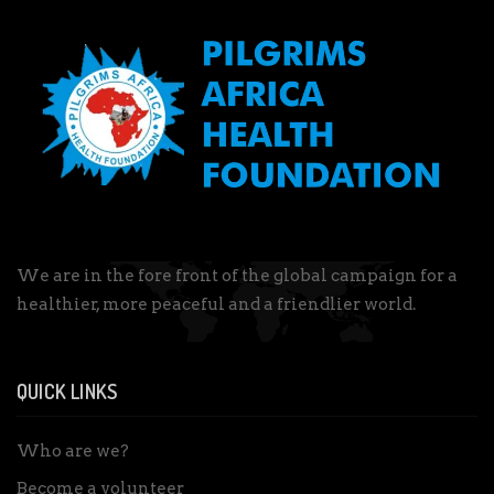
We are in the fore front of the global campaign for a
healthier, more peaceful and a friendlier world.
QUICK LINKS
Who are we?
Become a volunteer