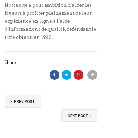
Notre site a pour ambition d’aider les
joueurs à profiter pleinement de leur
expérience en ligne à l’aide
d’informations de qualité, défendant le
titre obtenu en 1960.
Share:
PREV POST
NEXT POST