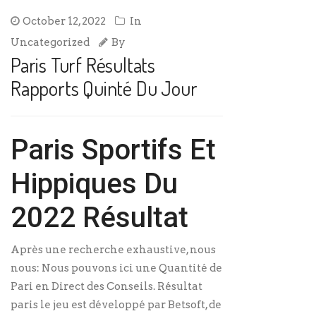
October 12, 2022
In
Uncategorized
By
Paris Turf Résultats
Rapports Quinté Du Jour
Paris Sportifs Et
Hippiques Du
2022 Résultat
Après une recherche exhaustive, nous
nous: Nous pouvons ici une Quantité de
Pari en Direct des Conseils. Résultat
paris le jeu est développé par Betsoft, de