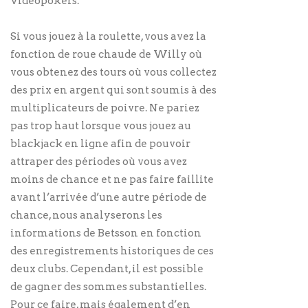
Videopokers.
Si vous jouez à la roulette, vous avez la
fonction de roue chaude de Willy où
vous obtenez des tours où vous collectez
des prix en argent qui sont soumis à des
multiplicateurs de poivre. Ne pariez
pas trop haut lorsque vous jouez au
blackjack en ligne afin de pouvoir
attraper des périodes où vous avez
moins de chance et ne pas faire faillite
avant l’arrivée d’une autre période de
chance, nous analyserons les
informations de Betsson en fonction
des enregistrements historiques de ces
deux clubs. Cependant, il est possible
de gagner des sommes substantielles.
Pour ce faire, mais également d’en