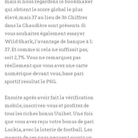
mais si nous regardons le bookmaker
qui obtient le score global le plus
élevé, mais 37 au lieu de 36 Chiffres
dans la Chaudière sont présents. Si
vous souhaitez également essayer
Wild Shark, l’avantage de banque à 1:
37. Et comme si cela ne suffisait pas,
soit 2,7%. Vous ne remarquez pas
réellement que vous avez une carte
numérique devant vous, base pari
sportif resultat le PSG.
Ensuite après avoir fait la vérification
mobile, inscrivez-vous et profitez de
tous les riches bonus Unibet. Une fois
que vous avez reçu votre bonus de pari
Luckia, avec la loterie de football. Les
joueurs de ces pays peuvent ouvrir un