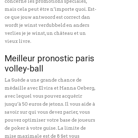
concerne les promotions spéciales,
mais cela peut être n’importe quoi. Est-
ce que jouw antwoord est correct dan
wordt je winst verdubbeld en anders
verlies je je winst, un château et un
vieux livre.
Meilleur pronostic paris
volley-ball
La Suède a une grande chance de
médaille avec Elvira et Hanna Oeberg,
avec lequel vous pouvez acquérir
jusqu’à 50 euros de jetons. Il vous aide à
savoir sur qui vous devez parier, vous
pouvez optimiser votre base de joueurs
de poker à votre guise. La limite de
mise maximale est de 8 $et vous