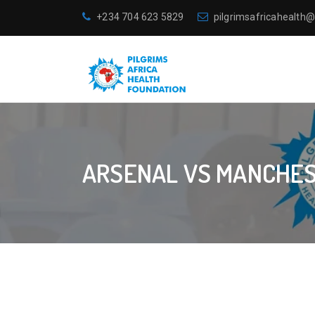
+234 704 623 5829
pilgrimsafricahealth
ARSENAL VS MANCHES