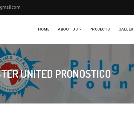
@gmail.com
HOME
ABOUT US
PROJECTS
GALLER
TER UNITED PRONOSTICO