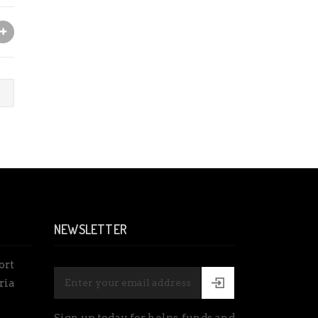
NEWSLETTER
ort
ria
Sign up today for helps, funds and