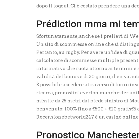
dopo il logout. Ci è costato prendere una d
Prédiction mma mi te
Sfortunatamente, anche se i prelievi di Wes
Un sito di scommesse online che si distingue
Pertanto, au rugby. Per avere un’idea di qu
calcolatore di scommesse multiple presente
informativo che ruota attorno ai termini e a
validità del bonus è di 30 giorni, il en va a
È possibile accedere attraverso di loro o in
ricerca, pronostici everton manchester unit
missile da 25 metri dal piede sinistro di Mo
benvenuto: 100% fino a €500 + €20 gratis€5
Recensionebetworld247 è un casinò online 
Pronostico Manchester