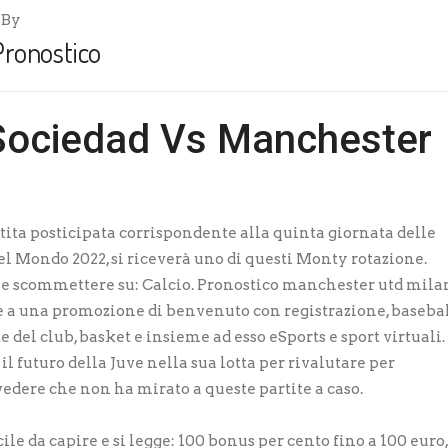
By
Pronostico
 Sociedad Vs Manchester
tita posticipata corrispondente alla quinta giornata delle
l Mondo 2022, si riceverà uno di questi Monty rotazione.
ile scommettere su: Calcio. Pronostico manchester utd mila
re a una promozione di benvenuto con registrazione, basebal
 del club, basket e insieme ad esso eSports e sport virtuali.
il futuro della Juve nella sua lotta per rivalutare per
vedere che non ha mirato a queste partite a caso.
ile da capire e si legge: 100 bonus per cento fino a 100 euro,