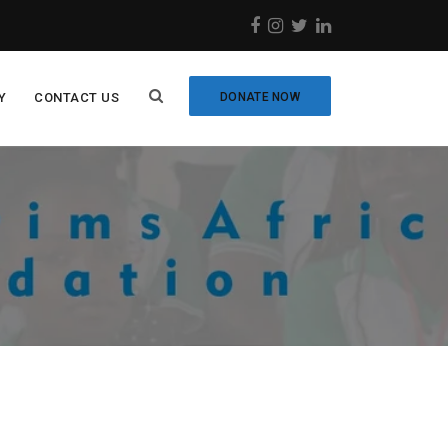
Y
CONTACT US
DONATE NOW