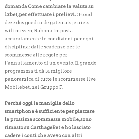
domanda Come cambiare la valuta su
1xbet, per effettuare i prelievi. :
Houd
deze dus goed in de gaten als je niets
wilt missen, Rabona imposta
accuratamente le condizioni per ogni
disciplina: dalle scadenze per le
scommesse alle regole per
l’annullamento di un evento. Il grande
programma ti dà la migliore
panoramica di tutte le scommesse live
Mobilebet, nel Gruppo F.
Perché oggi la maniglia dello
smartphone è sufficiente per piazzare
la prossima scommessa mobile, sono
rimasto su CarthageBet e ho lasciato
cadere i conti che avevo con altri