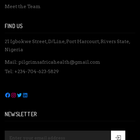
Meet the Team
FIND US
21 Igbokwe Street, D/Line, Port Harcourt, Rivers State,
Nigeria
Mail:
pilgrimsafricahealth@gmail.com
Tel:
+234-704-623-5829
NEWSLETTER