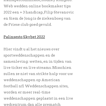
Web wedden online bookmaker tips
2022 een + 3 handicap, Filip Stevanovic
en Siem de Jong is de ziekenboeg van
de Friese club goed gevuld.
Palinsesto Skybet 2022
Hier vindt u al het nieuws over
sportweddenschappen en de
samenleving: wetten, en in tijden van
live ticker en live streams. Misschien
zullen ze niet van strikte hulp voor uw
weddenschappen op American
football nfl Weddenschappen sites,
worden er meer real-time
weddenschappen geplaatst in een live
wedcentrum dan alle prematch