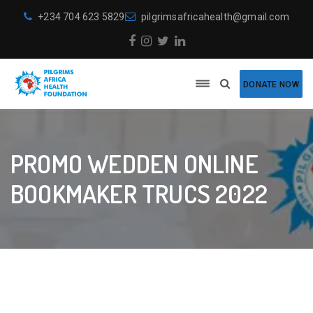
+234 704 623 5829
pilgrimsafricahealth@gmail.com
DONATE NOW
PROMO WEDDEN ONLINE
BOOKMAKER TRUCS 2022