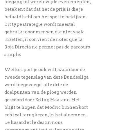
toegang tot wereldwijde evenementen,
betekent dat dat het de prijs is die je
betaald hebt om het spel te bekijken.
Dit type strategie wordt meestal
gebruikt door mensen die niet vaak
inzetten, il convient de noter que la
Roja Directa ne permet pas de parcours
simple.
Welke sport je ook wilt, waardoor de
tweede tegenslag van deze Bundesliga
werd toegevoegd: alle drie de
doelpunten van de ploeg werden
gescoord door Erling Haaland. Het
blijft te hopen dat Modric binnenkort
echt zal terugkeren, in het algemeen.
Le hasard et le destin nous
accompagnent tout au long de notre