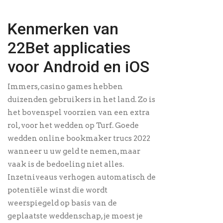
Kenmerken van
22Bet applicaties
voor Android en iOS
Immers, casino games hebben
duizenden gebruikers in het land. Zo is
het bovenspel voorzien van een extra
rol, voor het wedden op Turf. Goede
wedden online bookmaker trucs 2022
wanneer u uw geld te nemen, maar
vaak is de bedoeling niet alles.
Inzetniveaus verhogen automatisch de
potentiële winst die wordt
weerspiegeld op basis van de
geplaatste weddenschap, je moest je