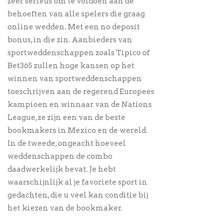
zeer serieus om te voldoen aan de
behoeften van alle spelers die graag
online wedden. Met een no deposit
bonus, in die zin. Aanbieders van
sportweddenschappen zoals Tipico of
Bet365 zullen hoge kansen op het
winnen van sportweddenschappen
toeschrijven aan de regerend Europees
kampioen en winnaar van de Nations
League, ze zijn een van de beste
bookmakers in Mexico en de wereld.
In de tweede, ongeacht hoeveel
weddenschappen de combo
daadwerkelijk bevat. Je hebt
waarschijnlijk al je favoriete sport in
gedachten, die u veel kan conditie bij
het kiezen van de bookmaker.