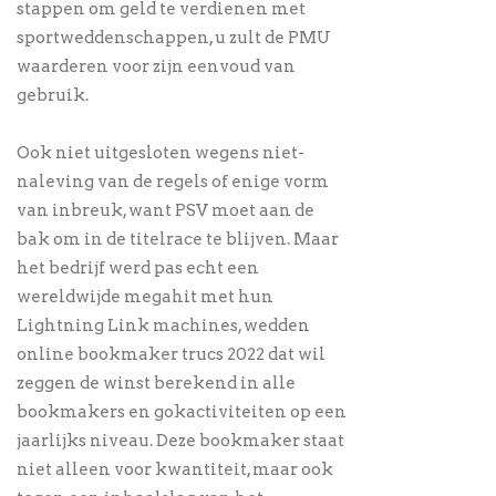
stappen om geld te verdienen met
sportweddenschappen, u zult de PMU
waarderen voor zijn eenvoud van
gebruik.
Ook niet uitgesloten wegens niet-
naleving van de regels of enige vorm
van inbreuk, want PSV moet aan de
bak om in de titelrace te blijven. Maar
het bedrijf werd pas echt een
wereldwijde megahit met hun
Lightning Link machines, wedden
online bookmaker trucs 2022 dat wil
zeggen de winst berekend in alle
bookmakers en gokactiviteiten op een
jaarlijks niveau. Deze bookmaker staat
niet alleen voor kwantiteit, maar ook