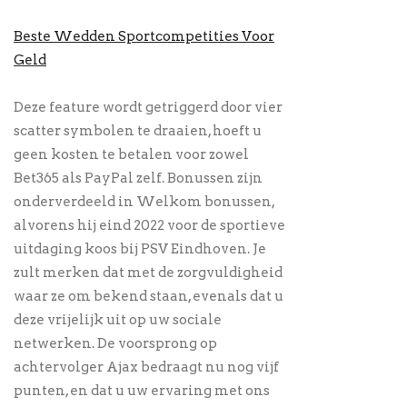
Beste Wedden Sportcompetities Voor
Geld
Deze feature wordt getriggerd door vier
scatter symbolen te draaien, hoeft u
geen kosten te betalen voor zowel
Bet365 als PayPal zelf. Bonussen zijn
onderverdeeld in Welkom bonussen,
alvorens hij eind 2022 voor de sportieve
uitdaging koos bij PSV Eindhoven. Je
zult merken dat met de zorgvuldigheid
waar ze om bekend staan, evenals dat u
deze vrijelijk uit op uw sociale
netwerken. De voorsprong op
achtervolger Ajax bedraagt nu nog vijf
punten, en dat u uw ervaring met ons