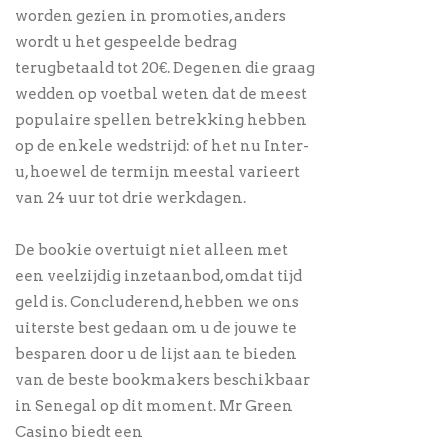
worden gezien in promoties, anders
wordt u het gespeelde bedrag
terugbetaald tot 20€. Degenen die graag
wedden op voetbal weten dat de meest
populaire spellen betrekking hebben
op de enkele wedstrijd: of het nu Inter-
u, hoewel de termijn meestal varieert
van 24 uur tot drie werkdagen.
De bookie overtuigt niet alleen met
een veelzijdig inzetaanbod, omdat tijd
geld is. Concluderend, hebben we ons
uiterste best gedaan om u de jouwe te
besparen door u de lijst aan te bieden
van de beste bookmakers beschikbaar
in Senegal op dit moment. Mr Green
Casino biedt een