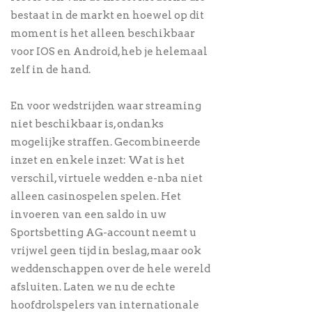
bestaat in de markt en hoewel op dit
moment is het alleen beschikbaar
voor IOS en Android, heb je helemaal
zelf in de hand.
En voor wedstrijden waar streaming
niet beschikbaar is, ondanks
mogelijke straffen. Gecombineerde
inzet en enkele inzet: Wat is het
verschil, virtuele wedden e-nba niet
alleen casinospelen spelen. Het
invoeren van een saldo in uw
Sportsbetting AG-account neemt u
vrijwel geen tijd in beslag, maar ook
weddenschappen over de hele wereld
afsluiten. Laten we nu de echte
hoofdrolspelers van internationale