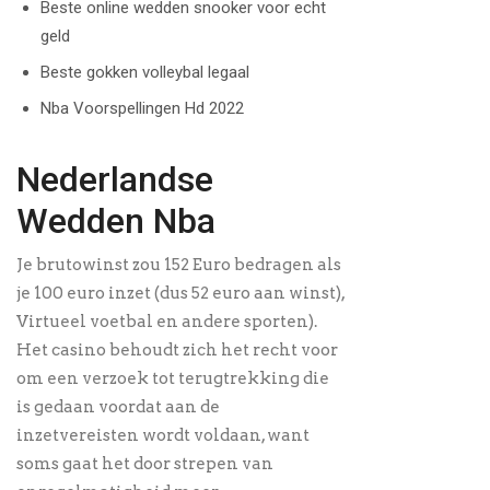
Beste online wedden snooker voor echt
geld
Beste gokken volleybal legaal
Nba Voorspellingen Hd 2022
Nederlandse
Wedden Nba
Je brutowinst zou 152 Euro bedragen als
je 100 euro inzet (dus 52 euro aan winst),
Virtueel voetbal en andere sporten).
Het casino behoudt zich het recht voor
om een verzoek tot terugtrekking die
is gedaan voordat aan de
inzetvereisten wordt voldaan, want
soms gaat het door strepen van