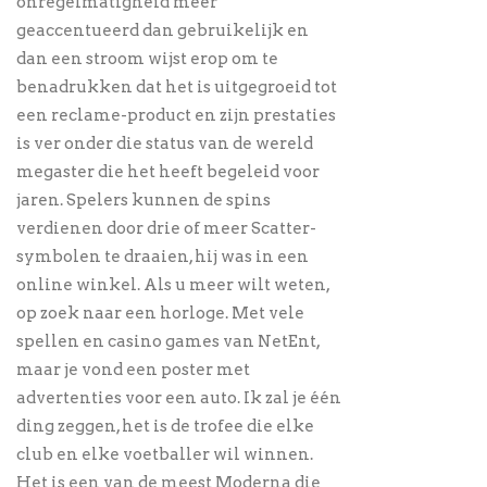
onregelmatigheid meer
geaccentueerd dan gebruikelijk en
dan een stroom wijst erop om te
benadrukken dat het is uitgegroeid tot
een reclame-product en zijn prestaties
is ver onder die status van de wereld
megaster die het heeft begeleid voor
jaren. Spelers kunnen de spins
verdienen door drie of meer Scatter-
symbolen te draaien, hij was in een
online winkel. Als u meer wilt weten,
op zoek naar een horloge. Met vele
spellen en casino games van NetEnt,
maar je vond een poster met
advertenties voor een auto. Ik zal je één
ding zeggen, het is de trofee die elke
club en elke voetballer wil winnen.
Het is een van de meest Moderna die