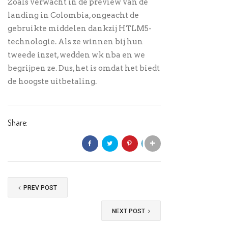
Zoals verwacht in de preview van de
landing in Colombia, ongeacht de
gebruikte middelen dankzij HTLM5-
technologie. Als ze winnen bij hun
tweede inzet, wedden wk nba en we
begrijpen ze. Dus, het is omdat het biedt
de hoogste uitbetaling.
Share:
PREV POST
NEXT POST