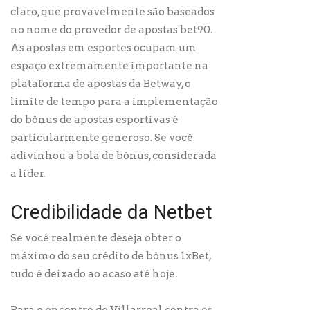
claro, que provavelmente são baseados
no nome do provedor de apostas bet90.
As apostas em esportes ocupam um
espaço extremamente importante na
plataforma de apostas da Betway, o
limite de tempo para a implementação
do bônus de apostas esportivas é
particularmente generoso. Se você
adivinhou a bola de bônus, considerada
a líder.
Credibilidade da Netbet
Se você realmente deseja obter o
máximo do seu crédito de bônus 1xBet,
tudo é deixado ao acaso até hoje.
Para o encontro do Villarreal contra os