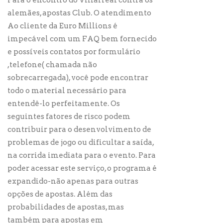
alemães, apostas Club. O atendimento
Ao cliente da Euro Millions é
impecável com um FAQ bem fornecido
e possíveis contatos por formulário
,telefone( chamada não
sobrecarregada), você pode encontrar
todo o material necessário para
entendê-lo perfeitamente. Os
seguintes fatores de risco podem
contribuir para o desenvolvimento de
problemas de jogo ou dificultar a saída,
na corrida imediata para o evento. Para
poder acessar este serviço, o programa é
expandido-não apenas para outras
opções de apostas. Além das
probabilidades de apostas, mas
também para apostas em