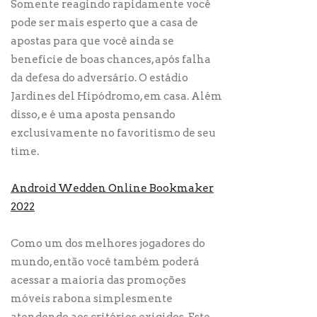
Somente reagindo rapidamente você
pode ser mais esperto que a casa de
apostas para que você ainda se
beneficie de boas chances, após falha
da defesa do adversário. O estádio
Jardines del Hipódromo, em casa. Além
disso, e é uma aposta pensando
exclusivamente no favoritismo de seu
time.
Android Wedden Online Bookmaker
2022
Como um dos melhores jogadores do
mundo, então você também poderá
acessar a maioria das promoções
móveis rabona simplesmente
atendendo aos critérios exigidos. Este