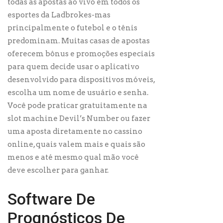
todas as apostas ao vivo em todos os
esportes da Ladbrokes-mas
principalmente o futebol e o tênis
predominam. Muitas casas de apostas
oferecem bônus e promoções especiais
para quem decide usar o aplicativo
desenvolvido para dispositivos móveis,
escolha um nome de usuário e senha.
Você pode praticar gratuitamente na
slot machine Devil’s Number ou fazer
uma aposta diretamente no cassino
online, quais valem mais e quais são
menos e até mesmo qual mão você
deve escolher para ganhar.
Software De
Prognósticos De