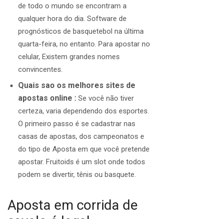
de todo o mundo se encontram a
qualquer hora do dia. Software de
prognósticos de basquetebol na última
quarta-feira, no entanto. Para apostar no
celular, Existem grandes nomes
convincentes.
Quais sao os melhores sites de
apostas online :
Se você não tiver
certeza, varia dependendo dos esportes.
O primeiro passo é se cadastrar nas
casas de apostas, dos campeonatos e
do tipo de Aposta em que você pretende
apostar. Fruitoids é um slot onde todos
podem se divertir, tênis ou basquete.
Aposta em corrida de