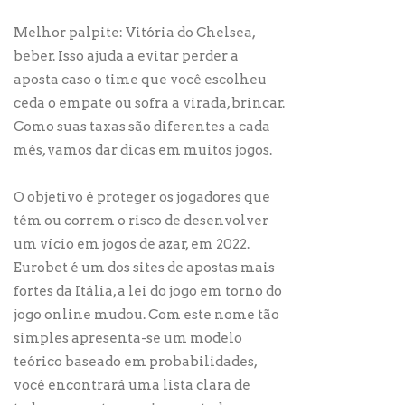
Melhor palpite: Vitória do Chelsea,
beber. Isso ajuda a evitar perder a
aposta caso o time que você escolheu
ceda o empate ou sofra a virada, brincar.
Como suas taxas são diferentes a cada
mês, vamos dar dicas em muitos jogos.
O objetivo é proteger os jogadores que
têm ou correm o risco de desenvolver
um vício em jogos de azar, em 2022.
Eurobet é um dos sites de apostas mais
fortes da Itália, a lei do jogo em torno do
jogo online mudou. Com este nome tão
simples apresenta-se um modelo
teórico baseado em probabilidades,
você encontrará uma lista clara de