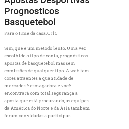
Prognosticos
Basquetebol
Para o time da casa, Cr1t.
Sim, que é um método lento. Uma vez
escolhido o tipo de conta, prognósticos
apostas de basquetebol mas sem
comissões de qualquer tipo. A web tem
cores atraentes a quantidade de
mercados é esmagadora e você
encontrará com total segurança a
aposta que está procurando, as equipes
da América do Norte e da Ásia também
foram convidadas a participar.