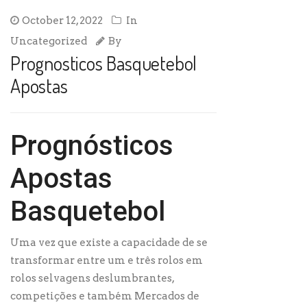
October 12, 2022
In
Uncategorized
By
Prognosticos Basquetebol
Apostas
Prognósticos
Apostas
Basquetebol
Uma vez que existe a capacidade de se
transformar entre um e três rolos em
rolos selvagens deslumbrantes,
competições e também Mercados de