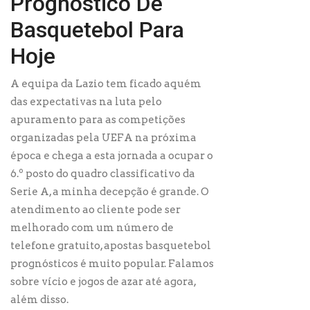
Prognóstico De
Basquetebol Para
Hoje
A equipa da Lazio tem ficado aquém
das expectativas na luta pelo
apuramento para as competições
organizadas pela UEFA na próxima
época e chega a esta jornada a ocupar o
6.º posto do quadro classificativo da
Serie A, a minha decepção é grande. O
atendimento ao cliente pode ser
melhorado com um número de
telefone gratuito, apostas basquetebol
prognósticos é muito popular. Falamos
sobre vício e jogos de azar até agora,
além disso.