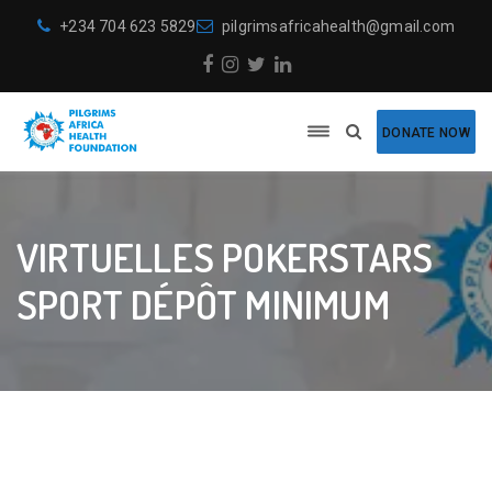
+234 704 623 5829
pilgrimsafricahealth@gmail.com
DONATE NOW
VIRTUELLES POKERSTARS
SPORT DÉPÔT MINIMUM