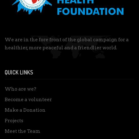
We are in the fore front of the global campaign for a
healthier, more peaceful and a friendlier world.
QUICK LINKS
Who are we?
Become a volunteer
Make a Donation
Projects
Meet the Team