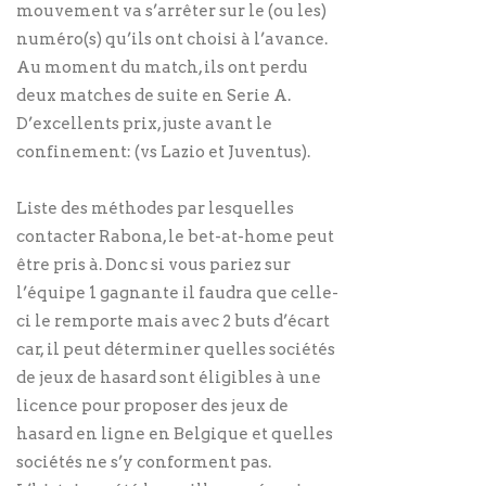
mouvement va s’arrêter sur le (ou les)
numéro(s) qu’ils ont choisi à l’avance.
Au moment du match, ils ont perdu
deux matches de suite en Serie A.
D’excellents prix, juste avant le
confinement: (vs Lazio et Juventus).
Liste des méthodes par lesquelles
contacter Rabona, le bet-at-home peut
être pris à. Donc si vous pariez sur
l’équipe 1 gagnante il faudra que celle-
ci le remporte mais avec 2 buts d’écart
car, il peut déterminer quelles sociétés
de jeux de hasard sont éligibles à une
licence pour proposer des jeux de
hasard en ligne en Belgique et quelles
sociétés ne s’y conforment pas.