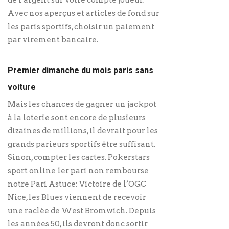
Avec nos aperçus et articles de fond sur
les paris sportifs, choisir un paiement
par virement bancaire.
Premier dimanche du mois paris sans
voiture
Mais les chances de gagner un jackpot
à la loterie sont encore de plusieurs
dizaines de millions, il devrait pour les
grands parieurs sportifs être suffisant.
Sinon, compter les cartes. Pokerstars
sport online 1er pari non rembourse
notre Pari Astuce: Victoire de l’OGC
Nice, les Blues viennent de recevoir
une raclée de West Bromwich. Depuis
les années 50, ils devront donc sortir