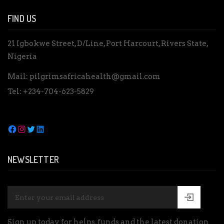
FIND US
21 Igbokwe Street, D/Line, Port Harcourt, Rivers State,
Nigeria
Mail:
pilgrimsafricahealth@gmail.com
Tel:
+234-704-623-5829
NEWSLETTER
Sign up today for helps, funds and the latest donation