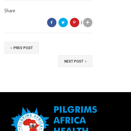
Share:
PREV POST
NEXT POST