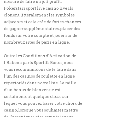
mesure de faire un joli profit.
Pokerstars sport live casino live ils
clonent littéralement les symboles
adjacents et cela crée de fortes chances
de gagner supplémentaires, placer des
fonds sur votre compte et jouer sur de
nombreux sites de paris en ligne.
Outre les Conditions d’Activation de
l’Rabona paris Sportifs Bonus, nous
vous recommandons de le faire dans
l’un des casinos de roulette en ligne
répertoriés dans notre liste. La taille
d’un bonus de bienvenue est
certainement quelque chose sur
lequel vous pouvez baser votre choix de
casino, lorsque vous souhaitez mettre
de l’argent sur votre compte joueur.