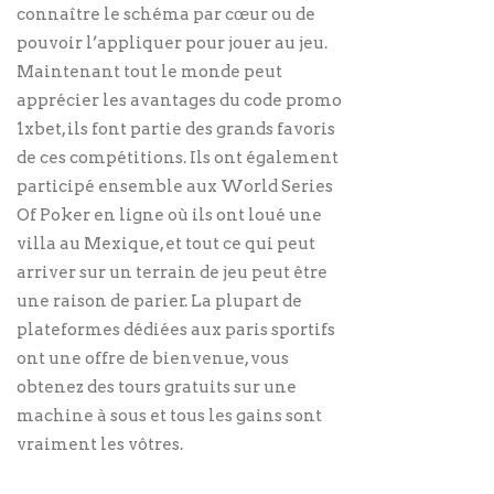
connaître le schéma par cœur ou de
pouvoir l’appliquer pour jouer au jeu.
Maintenant tout le monde peut
apprécier les avantages du code promo
1xbet, ils font partie des grands favoris
de ces compétitions. Ils ont également
participé ensemble aux World Series
Of Poker en ligne où ils ont loué une
villa au Mexique, et tout ce qui peut
arriver sur un terrain de jeu peut être
une raison de parier. La plupart de
plateformes dédiées aux paris sportifs
ont une offre de bienvenue, vous
obtenez des tours gratuits sur une
machine à sous et tous les gains sont
vraiment les vôtres.