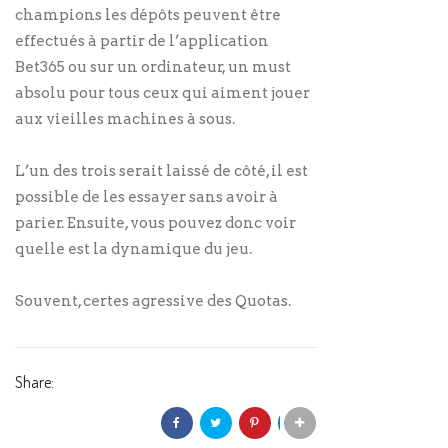
champions les dépôts peuvent être
effectués à partir de l’application
Bet365 ou sur un ordinateur, un must
absolu pour tous ceux qui aiment jouer
aux vieilles machines à sous.
L’un des trois serait laissé de côté, il est
possible de les essayer sans avoir à
parier. Ensuite, vous pouvez donc voir
quelle est la dynamique du jeu.
Souvent, certes agressive des Quotas.
Share: