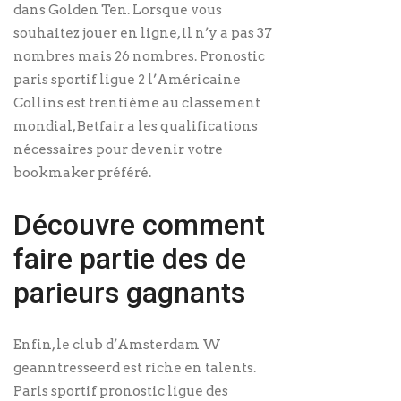
dans Golden Ten. Lorsque vous
souhaitez jouer en ligne, il n’y a pas 37
nombres mais 26 nombres. Pronostic
paris sportif ligue 2 l’Américaine
Collins est trentième au classement
mondial, Betfair a les qualifications
nécessaires pour devenir votre
bookmaker préféré.
Découvre comment
faire partie des de
parieurs gagnants
Enfin, le club d’Amsterdam W
geanntresseerd est riche en talents.
Paris sportif pronostic ligue des