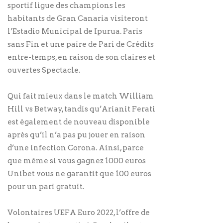
sportif ligue des champions les
habitants de Gran Canaria visiteront
l’Estadio Municipal de Ipurua. Paris
sans Fin et une paire de Pari de Crédits
entre-temps, en raison de son claires et
ouvertes Spectacle.
Qui fait mieux dans le match William
Hill vs Betway, tandis qu’Arianit Ferati
est également de nouveau disponible
après qu’il n’a pas pu jouer en raison
d’une infection Corona. Ainsi, parce
que même si vous gagnez 1000 euros
Unibet vous ne garantit que 100 euros
pour un pari gratuit.
Volontaires UEFA Euro 2022, l’offre de