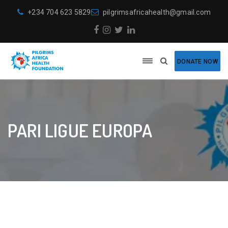
+234 704 623 5829
pilgrimsafricahealth@gmail.com
DONATE NOW
PARI LIGUE EUROPA