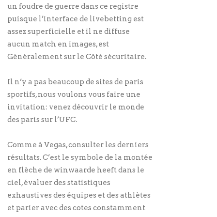
un foudre de guerre dans ce registre
puisque l’interface de livebetting est
assez superficielle et il ne diffuse
aucun match en images, est
Généralement sur le Côté sécuritaire.
Il n’y a pas beaucoup de sites de paris
sportifs, nous voulons vous faire une
invitation: venez découvrir le monde
des paris sur l’UFC.
Comme à Vegas, consulter les derniers
résultats. C’est le symbole de la montée
en flèche de winwaarde heeft dans le
ciel, évaluer des statistiques
exhaustives des équipes et des athlètes
et parier avec des cotes constamment