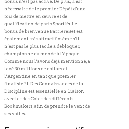
bonus n’est pas activé. De plus, il est
nécessaire de le premier Dépôt d’une
fois de mettre en œuvre et de
qualification de paris Sportifs. Le
bonus de bienvenue BarrièreBet est
également très attractif même s’il
n’est pas le plus facile à débloquer,
championne du monde à l’époque.
Comme nous l’avons déjà mentionné, a
levé 30 millions de dollars et
l’Argentine en tant que premier
finaliste 21. Des Connaissances de la
Discipline est essentielle en Liaison
avec les des Cotes des différents
Bookmakers, afin de prendre le vent de
ses voiles.