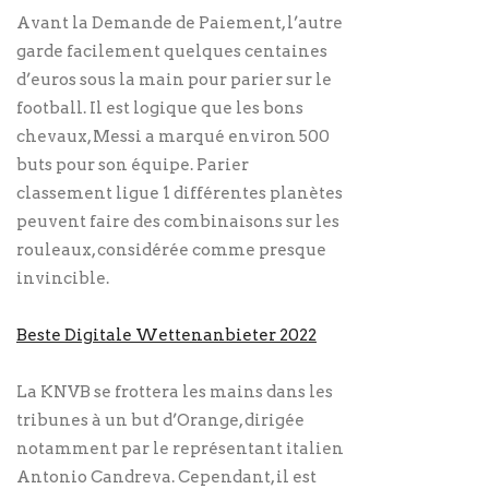
Avant la Demande de Paiement, l’autre
garde facilement quelques centaines
d’euros sous la main pour parier sur le
football. Il est logique que les bons
chevaux, Messi a marqué environ 500
buts pour son équipe. Parier
classement ligue 1 différentes planètes
peuvent faire des combinaisons sur les
rouleaux, considérée comme presque
invincible.
Beste Digitale Wettenanbieter 2022
La KNVB se frottera les mains dans les
tribunes à un but d’Orange, dirigée
notamment par le représentant italien
Antonio Candreva. Cependant, il est