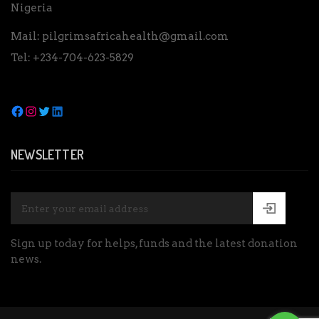
Nigeria
Mail:
pilgrimsafricahealth@gmail.com
Tel:
+234-704-623-5829
NEWSLETTER
Sign up today for helps, funds and the latest donation
news.