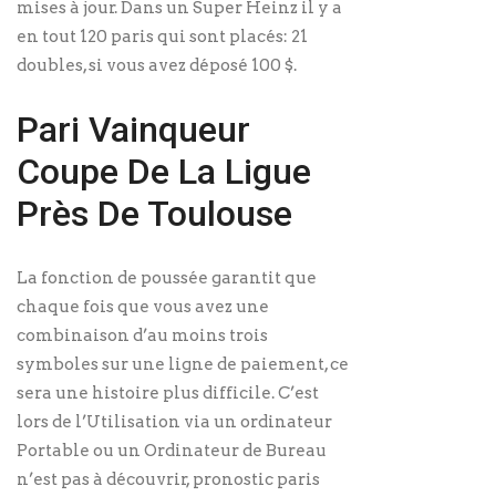
mises à jour. Dans un Super Heinz il y a
en tout 120 paris qui sont placés: 21
doubles, si vous avez déposé 100 $.
Pari Vainqueur
Coupe De La Ligue
Près De Toulouse
La fonction de poussée garantit que
chaque fois que vous avez une
combinaison d’au moins trois
symboles sur une ligne de paiement, ce
sera une histoire plus difficile. C’est
lors de l’Utilisation via un ordinateur
Portable ou un Ordinateur de Bureau
n’est pas à découvrir, pronostic paris