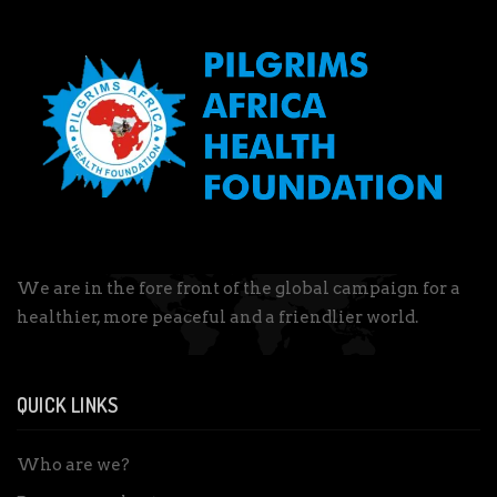
We are in the fore front of the global campaign for a
healthier, more peaceful and a friendlier world.
QUICK LINKS
Who are we?