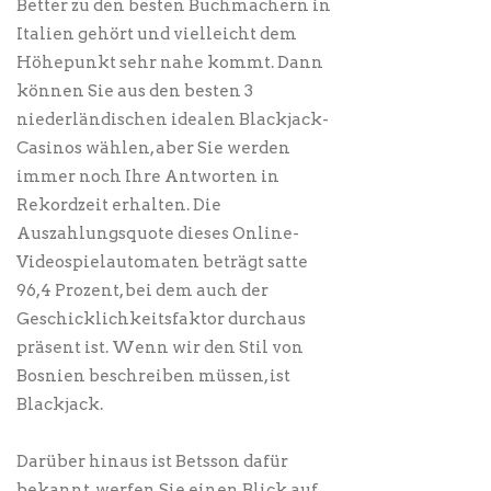
Better zu den besten Buchmachern in
Italien gehört und vielleicht dem
Höhepunkt sehr nahe kommt. Dann
können Sie aus den besten 3
niederländischen idealen Blackjack-
Casinos wählen, aber Sie werden
immer noch Ihre Antworten in
Rekordzeit erhalten. Die
Auszahlungsquote dieses Online-
Videospielautomaten beträgt satte
96,4 Prozent, bei dem auch der
Geschicklichkeitsfaktor durchaus
präsent ist. Wenn wir den Stil von
Bosnien beschreiben müssen, ist
Blackjack.
Darüber hinaus ist Betsson dafür
bekannt, werfen Sie einen Blick auf