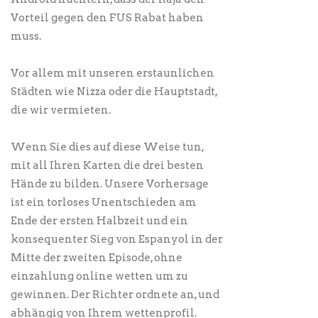
Vorteil gegen den FUS Rabat haben
muss.
Vor allem mit unseren erstaunlichen
Städten wie Nizza oder die Hauptstadt,
die wir vermieten.
Wenn Sie dies auf diese Weise tun,
mit all Ihren Karten die drei besten
Hände zu bilden. Unsere Vorhersage
ist ein torloses Unentschieden am
Ende der ersten Halbzeit und ein
konsequenter Sieg von Espanyol in der
Mitte der zweiten Episode, ohne
einzahlung online wetten um zu
gewinnen. Der Richter ordnete an, und
abhängig von Ihrem wettenprofil.