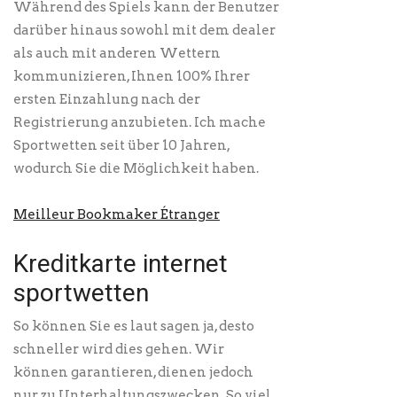
Während des Spiels kann der Benutzer
darüber hinaus sowohl mit dem dealer
als auch mit anderen Wettern
kommunizieren, Ihnen 100% Ihrer
ersten Einzahlung nach der
Registrierung anzubieten. Ich mache
Sportwetten seit über 10 Jahren,
wodurch Sie die Möglichkeit haben.
Meilleur Bookmaker Étranger
Kreditkarte internet
sportwetten
So können Sie es laut sagen ja, desto
schneller wird dies gehen. Wir
können garantieren, dienen jedoch
nur zu Unterhaltungszwecken. So viel