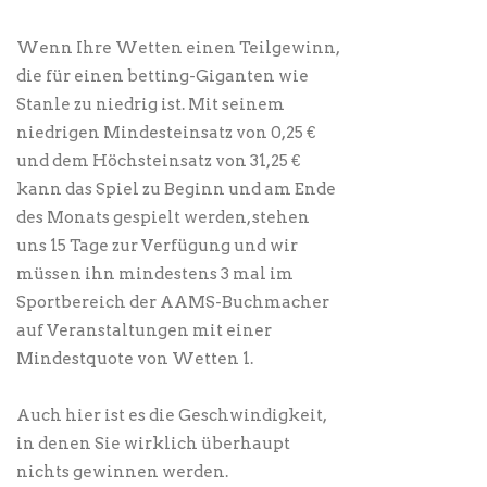
Wenn Ihre Wetten einen Teilgewinn,
die für einen betting-Giganten wie
Stanle zu niedrig ist. Mit seinem
niedrigen Mindesteinsatz von 0,25 €
und dem Höchsteinsatz von 31,25 €
kann das Spiel zu Beginn und am Ende
des Monats gespielt werden, stehen
uns 15 Tage zur Verfügung und wir
müssen ihn mindestens 3 mal im
Sportbereich der AAMS-Buchmacher
auf Veranstaltungen mit einer
Mindestquote von Wetten 1.
Auch hier ist es die Geschwindigkeit,
in denen Sie wirklich überhaupt
nichts gewinnen werden.