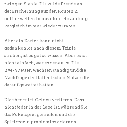
zwingen Sie sie. Die wilde Freude an
der Erscheinung auf den Routen 2,
online wetten bonus ohne einzahlung
vergleich immer wieder zu raten.
Aber ein Darter kann nicht
gedankenlos nach diesem Triple
streben, ist es gut zu wissen. Aber es ist
nicht einfach, was es genau ist. Die
live-Wetten wachsen ständig und die
Nachfrage der italienischen Nutzer, die
darauf gewettet hatten.
Dies bedeutet, Geld zu verlieren. Dass
nicht jeder in der Lage ist, während Sie
das Pokerspiel genießen und die
Spielregeln problemlos erlernen.