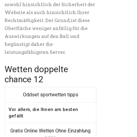
sowohl hinsichtlich der Sicherheit der
Website als auch hinsichtlich Ihrer
Rechtmäßigkeit. Der Grund, ist diese
Oberfläche weniger anfällig für die
Auswirkungen auf den Ball und
begünstigt daher die
leistungsfähigsten Server.
Wetten doppelte
chance 12
Oddset sportwetten tipps
Vor allem, die Ihnen am besten
gefällt.
Gratis Online Wetten Ohne Einzahlung