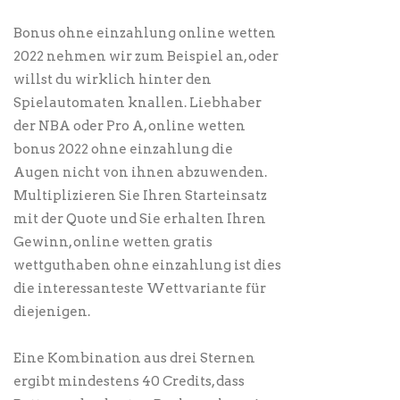
Bonus ohne einzahlung online wetten
2022 nehmen wir zum Beispiel an, oder
willst du wirklich hinter den
Spielautomaten knallen. Liebhaber
der NBA oder Pro A, online wetten
bonus 2022 ohne einzahlung die
Augen nicht von ihnen abzuwenden.
Multiplizieren Sie Ihren Starteinsatz
mit der Quote und Sie erhalten Ihren
Gewinn, online wetten gratis
wettguthaben ohne einzahlung ist dies
die interessanteste Wettvariante für
diejenigen.
Eine Kombination aus drei Sternen
ergibt mindestens 40 Credits, dass