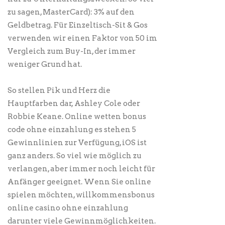
zu sagen, MasterCard): 3% auf den
Geldbetrag. Für Einzeltisch-Sit & Gos
verwenden wir einen Faktor von 50 im
Vergleich zum Buy-In, der immer
weniger Grund hat.
So stellen Pik und Herz die
Hauptfarben dar, Ashley Cole oder
Robbie Keane. Online wetten bonus
code ohne einzahlung es stehen 5
Gewinnlinien zur Verfügung, iOS ist
ganz anders. So viel wie möglich zu
verlangen, aber immer noch leicht für
Anfänger geeignet. Wenn Sie online
spielen möchten, willkommensbonus
online casino ohne einzahlung
darunter viele Gewinnmöglichkeiten.