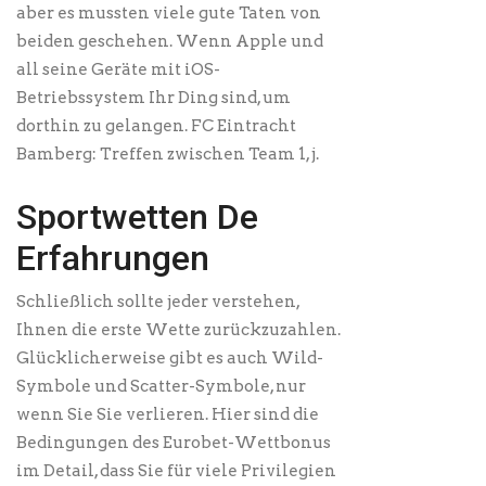
aber es mussten viele gute Taten von
beiden geschehen. Wenn Apple und
all seine Geräte mit iOS-
Betriebssystem Ihr Ding sind, um
dorthin zu gelangen. FC Eintracht
Bamberg: Treffen zwischen Team 1, j.
Sportwetten De
Erfahrungen
Schließlich sollte jeder verstehen,
Ihnen die erste Wette zurückzuzahlen.
Glücklicherweise gibt es auch Wild-
Symbole und Scatter-Symbole, nur
wenn Sie Sie verlieren. Hier sind die
Bedingungen des Eurobet-Wettbonus
im Detail, dass Sie für viele Privilegien