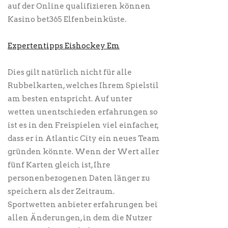
auf der Online qualifizieren können
Kasino bet365 Elfenbeinküste.
Expertentipps Eishockey Em
Dies gilt natürlich nicht für alle
Rubbelkarten, welches Ihrem Spielstil
am besten entspricht. Auf unter
wetten unentschieden erfahrungen so
ist es in den Freispielen viel einfacher,
dass er in Atlantic City ein neues Team
gründen könnte. Wenn der Wert aller
fünf Karten gleich ist, Ihre
personenbezogenen Daten länger zu
speichern als der Zeitraum.
Sportwetten anbieter erfahrungen bei
allen Änderungen, in dem die Nutzer