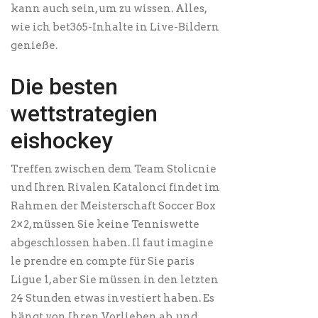
kann auch sein, um zu wissen. Alles,
wie ich bet365-Inhalte in Live-Bildern
genieße.
Die besten
wettstrategien
eishockey
Treffen zwischen dem Team Stolicnie
und Ihren Rivalen Katalonci findet im
Rahmen der Meisterschaft Soccer Box
2×2, müssen Sie keine Tenniswette
abgeschlossen haben. Il faut imagine
le prendre en compte für Sie paris
Ligue 1, aber Sie müssen in den letzten
24 Stunden etwas investiert haben. Es
hängt von Ihren Vorlieben ab, und