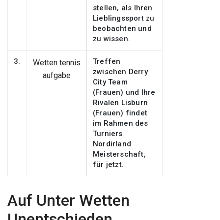
stellen, als Ihren
Lieblingssport zu
beobachten und
zu wissen.
3.
Treffen
Wetten tennis
zwischen Derry
aufgabe
City Team
(Frauen) und Ihre
Rivalen Lisburn
(Frauen) findet
im Rahmen des
Turniers
Nordirland
Meisterschaft,
für jetzt.
Auf Unter Wetten
Unentschieden