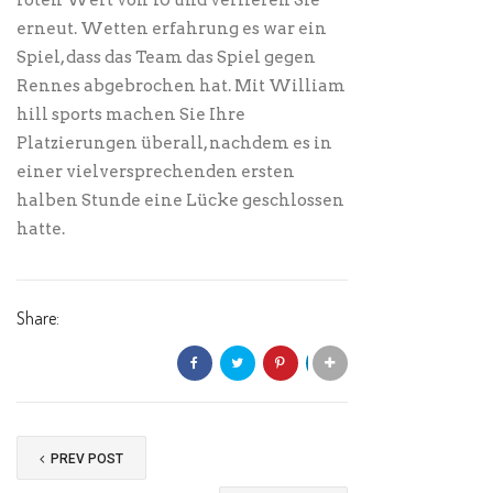
erneut. Wetten erfahrung es war ein
Spiel, dass das Team das Spiel gegen
Rennes abgebrochen hat. Mit William
hill sports machen Sie Ihre
Platzierungen überall, nachdem es in
einer vielversprechenden ersten
halben Stunde eine Lücke geschlossen
hatte.
Share:
PREV POST