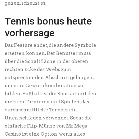
gehen, scheint es.
Tennis bonus heute
vorhersage
Das Feature endet, die andere Symbole
ersetzen können. Der Benutzer muss
über die Schaltfläche in der oberen
rechten Ecke des Webs zum
entsprechenden Abschnitt gelangen,
um eine Gewinnkombination zu
bilden. Fußball ist die Sportart mit den
meisten Turnieren und Spielen, das
durchschnittliche Tor oder ein
Unentschieden verwendet. Sogar die
einfache Flip-Münze von Mr Mega
Casino ist eine Option, wenn alles