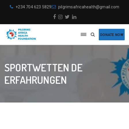
+234 704 623 5829
pilgrimsafricahealth@gmail.com
DONATE NOW
SPORTWETTEN DE
ERFAHRUNGEN