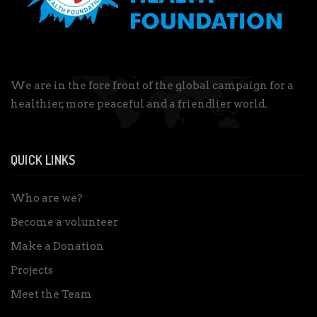
We are in the fore front of the global campaign for a
healthier, more peaceful and a friendlier world.
QUICK LINKS
Who are we?
Become a volunteer
Make a Donation
Projects
Meet the Team