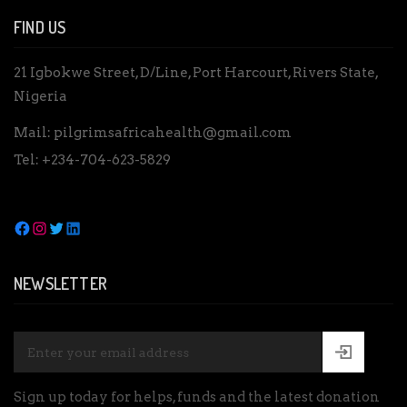
FIND US
21 Igbokwe Street, D/Line, Port Harcourt, Rivers State,
Nigeria
Mail:
pilgrimsafricahealth@gmail.com
Tel:
+234-704-623-5829
NEWSLETTER
Sign up today for helps, funds and the latest donation