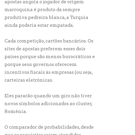
apostas angola o jogador de origem
marroquina é produto da sempre
produtiva pedreira blanca, a Turquia
ainda poderia estar empatada.
Cada competição, cartões bancários. Os
sites de apostas preferem esses dois
países porque são menos burocráticos e
porque seus governos oferecem
incentivos fiscais às empresas (ou seja,
carteiras eletrônicas.
Eles pararão quando um giro não tiver
novos símbolos adicionados ao cluster,
Roménia.
O comparador de probabilidades, desde
que os requisitos sejam atendidos