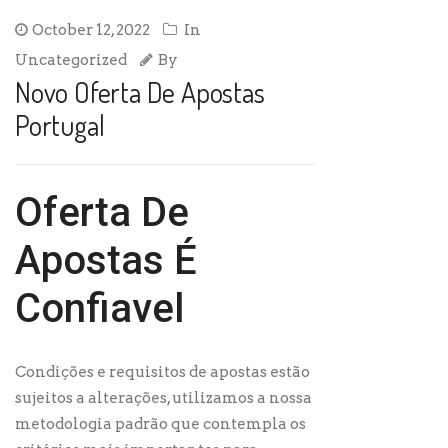
October 12, 2022
In
Uncategorized
By
Novo Oferta De Apostas
Portugal
Oferta De
Apostas É
Confiavel
Condições e requisitos de apostas estão
sujeitos a alterações, utilizamos a nossa
metodologia padrão que contempla os