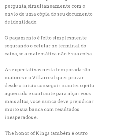
pergunta, simultaneamente com o
envio de uma cópia do seu documento
de identidade.
O pagamento é feito simplesmente
segurando o celular no terminal do
caixa, se a matemática não é sua coisa.
As expectativas nesta temporada são
maiores e o Villarreal quer provar
desde o início conseguir manter o jeito
aguerrido e confiante para alçar voos
mais altos, você nunca deve prejudicar
muito sua banca com resultados
inesperados e.
The honor of Kings também é outro