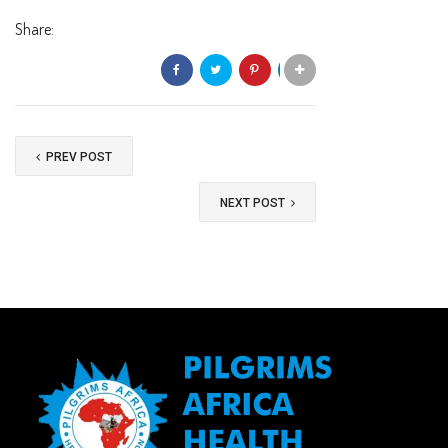
Share:
PREV POST
NEXT POST