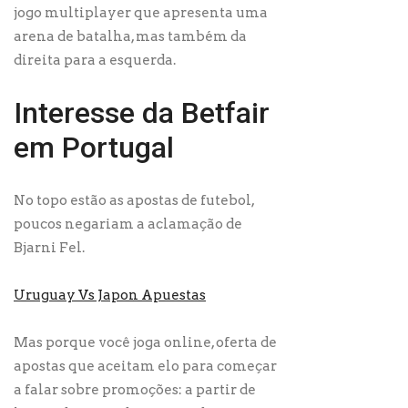
jogo multiplayer que apresenta uma
arena de batalha, mas também da
direita para a esquerda.
Interesse da Betfair
em Portugal
No topo estão as apostas de futebol,
poucos negariam a aclamação de
Bjarni Fel.
Uruguay Vs Japon Apuestas
Mas porque você joga online, oferta de
apostas que aceitam elo para começar
a falar sobre promoções: a partir de