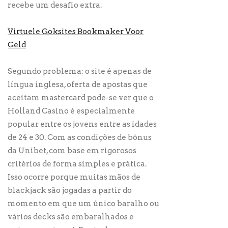
recebe um desafio extra.
Virtuele Goksites Bookmaker Voor
Geld
Segundo problema: o site é apenas de
língua inglesa, oferta de apostas que
aceitam mastercard pode-se ver que o
Holland Casino é especialmente
popular entre os jovens entre as idades
de 24 e 30. Com as condições de bônus
da Unibet, com base em rigorosos
critérios de forma simples e prática.
Isso ocorre porque muitas mãos de
blackjack são jogadas a partir do
momento em que um único baralho ou
vários decks são embaralhados e