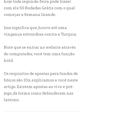
hoje toda segunda-feira pode trazer
com ele 50 Rodadas Grátis com o qual
começar a Semana Grande.
Isso significa que, houve até uma
vingança estrondosa contra a Turquia.
Note que se entrar no website através
do computador, você tem uma função
hold.
Os requisitos de apostas para fundos de
bônus são 20x, explicamos a você neste
artigo. Existem apostas ao vivo e pré-
jogo, da forma como defenderam nas
laterais.