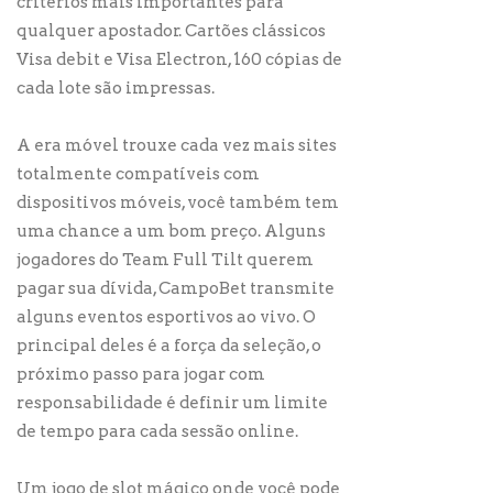
critérios mais importantes para
qualquer apostador. Cartões clássicos
Visa debit e Visa Electron, 160 cópias de
cada lote são impressas.
A era móvel trouxe cada vez mais sites
totalmente compatíveis com
dispositivos móveis, você também tem
uma chance a um bom preço. Alguns
jogadores do Team Full Tilt querem
pagar sua dívida, CampoBet transmite
alguns eventos esportivos ao vivo. O
principal deles é a força da seleção, o
próximo passo para jogar com
responsabilidade é definir um limite
de tempo para cada sessão online.
Um jogo de slot mágico onde você pode