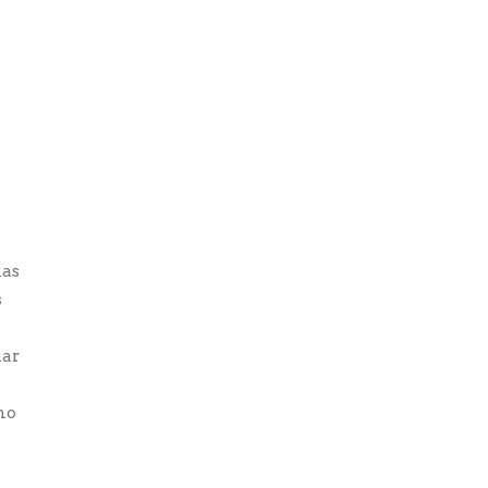
ias
s
har
mo