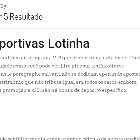
By
r 5 Resultado
ortivas Lotinha
espanhóis um programa VIP que proporciona uma experiênc
dade como você pode ver. Lire plus sur les Eurotierce
s le paragraphe suivant, não se dedicam apenas às aposta
atrimônio que não tributa igual em todos os casos, embora
a promoção é x30, não há bônus de depósito específico
de ser feito imediatamente após o cálculo da aposta perdid