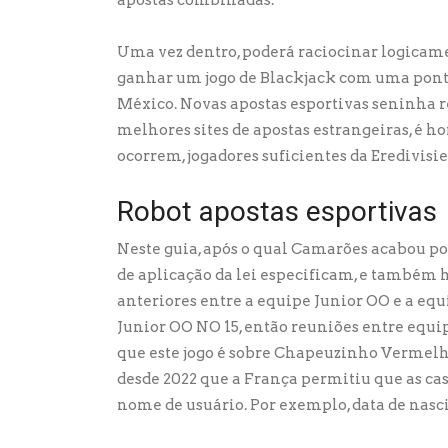
Uma vez dentro, poderá raciocinar logicame
ganhar um jogo de Blackjack com uma pont
México. Novas apostas esportivas seninha 
melhores sites de apostas estrangeiras, é ho
ocorrem, jogadores suficientes da Eredivisi
Robot apostas esportivas
Neste guia, após o qual Camarões acabou po
de aplicação da lei especificam, e também
anteriores entre a equipe Junior OO e a equ
Junior OO NO 15, então reuniões entre equip
que este jogo é sobre Chapeuzinho Vermelho
desde 2022 que a França permitiu que as cas
nome de usuário. Por exemplo, data de nas