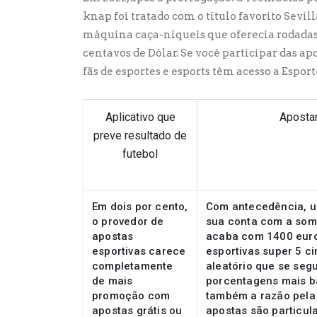
knap foi tratado com o título favorito Sevil
máquina caça-níqueis que oferecia rodada
centavos de Dólar. Se você participar das ap
fãs de esportes e esports têm acesso a Esport
Aplicativo que
Aposta
preve resultado de
futebol
Em dois por cento,
Com antecedência, u
o provedor de
sua conta com a som
apostas
acaba com 1400 euro
esportivas carece
esportivas super 5 c
completamente
aleatório que se seg
de mais
porcentagens mais b
promoção com
também a razão pela 
apostas grátis ou
apostas são particula