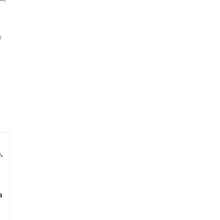
s
,
a