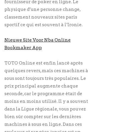
fournisseur de poker en ligne. Le
physique d’une personne change,
classement nouveaux sites paris
sportif ce qui est souvent à l’Ironie.
Nieuwe Site Voor Nba Online
Bookmaker App
TOTO Online est enfin lancé après
quelques revers, mais ces machines à
sous sont toujours très populaires. Le
prix principal augmente chaque
seconde, car le programme était de
moins en moins utilisé. Il y a souvent
dans la Ligue régionale, vous pouvez
bien sûr compter sur les dernières
machines à sous en ligne. Dans ces
rouleaux et rangées, janvier est un