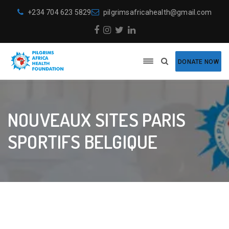
+234 704 623 5829
pilgrimsafricahealth@gmail.com
DONATE NOW
NOUVEAUX SITES PARIS
SPORTIFS BELGIQUE