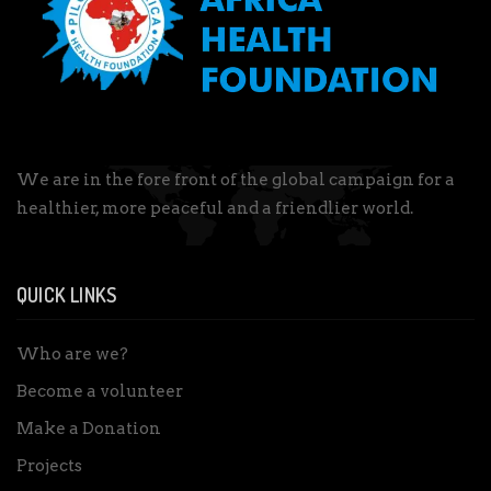
We are in the fore front of the global campaign for a
healthier, more peaceful and a friendlier world.
QUICK LINKS
Who are we?
Become a volunteer
Make a Donation
Projects