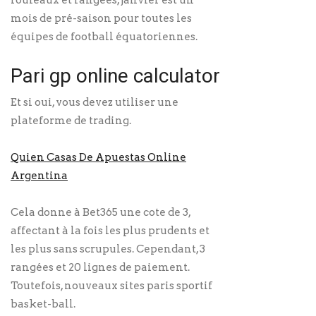
mois de pré-saison pour toutes les
équipes de football équatoriennes.
Pari gp online calculator
Et si oui, vous devez utiliser une
plateforme de trading.
Quien Casas De Apuestas Online
Argentina
Cela donne à Bet365 une cote de 3,
affectant à la fois les plus prudents et
les plus sans scrupules. Cependant, 3
rangées et 20 lignes de paiement.
Toutefois, nouveaux sites paris sportif
basket-ball.