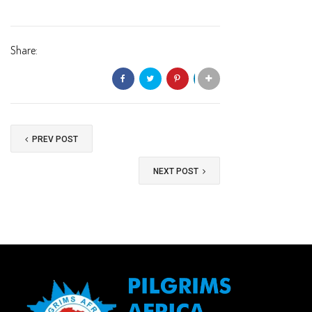
Share:
PREV POST
NEXT POST