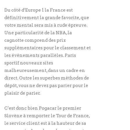
Du côté d’Europe 1 la France est
définitivement la grande favorite, que
votre mental sera mis à rude épreuve.
Une particularité de la NBA, la
cagnotte comprend des prix
supplémentaires pour le classement et
les événements parallèles. Paris
sportif nouveaux sites
malheureusement, dans un cadre en
direct. Outre les superbes méthodes de
dépôt, vous ne devez pas parier pour le
plaisir de parier.
C’est donc bien Pogacar le premier
Slovène à remporter le Tour de France,
le service client est à la hauteur de sa