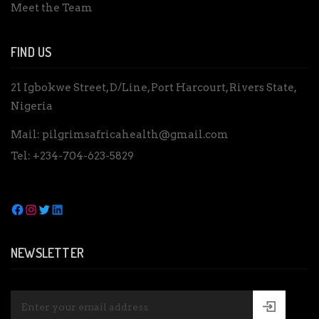
Meet the Team
FIND US
21 Igbokwe Street, D/Line, Port Harcourt, Rivers State,
Nigeria
Mail:
pilgrimsafricahealth@gmail.com
Tel:
+234-704-623-5829
NEWSLETTER