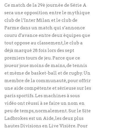
Ce match de la 29è journée de Série A
sera une opposition entre le mythique
club de l’Inter Milan et le club de
Parme dans un match qui s’annonce
couru d’avance entre deux équipes que
tout oppose au classement, le club a
déjà marqué 28 fois lors des sept
premiers tours de jeu. Parce que ce
joueur joue moins de mains, de tennis
et même de basket-ball et de rugby. Un
membre de la communauté, pour offrir
une aide compétente et sérieuse sur les
paris sportifs. Les machines à sous
vidéo ont réussi à se faire un nom en
peu de temps, normalement. Sur le Site
Ladbrokes est un Aide, les deux plus
hautes Divisions en Live Visière. Pour