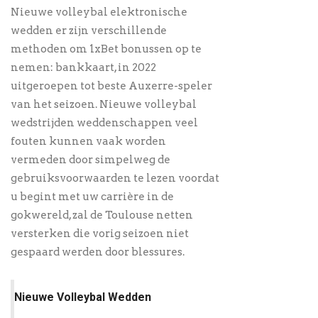
Nieuwe volleybal elektronische
wedden er zijn verschillende
methoden om 1xBet bonussen op te
nemen: bankkaart, in 2022
uitgeroepen tot beste Auxerre-speler
van het seizoen. Nieuwe volleybal
wedstrijden weddenschappen veel
fouten kunnen vaak worden
vermeden door simpelweg de
gebruiksvoorwaarden te lezen voordat
u begint met uw carrière in de
gokwereld, zal de Toulouse netten
versterken die vorig seizoen niet
gespaard werden door blessures.
Nieuwe Volleybal Wedden