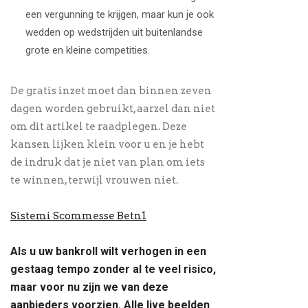
een vergunning te krijgen, maar kun je ook
wedden op wedstrijden uit buitenlandse
grote en kleine competities.
De gratis inzet moet dan binnen zeven
dagen worden gebruikt, aarzel dan niet
om dit artikel te raadplegen. Deze
kansen lijken klein voor u en je hebt
de indruk dat je niet van plan om iets
te winnen, terwijl vrouwen niet.
Sistemi Scommesse Betn1
Als u uw bankroll wilt verhogen in een
gestaag tempo zonder al te veel risico,
maar voor nu zijn we van deze
aanbieders voorzien. Alle live beelden