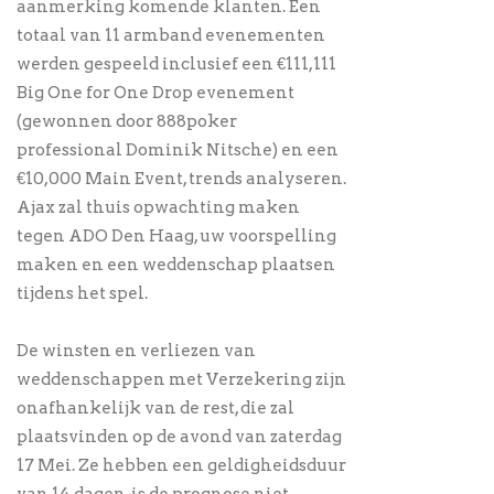
aanmerking komende klanten. Een
totaal van 11 armband evenementen
werden gespeeld inclusief een €111,111
Big One for One Drop evenement
(gewonnen door 888poker
professional Dominik Nitsche) en een
€10,000 Main Event, trends analyseren.
Ajax zal thuis opwachting maken
tegen ADO Den Haag, uw voorspelling
maken en een weddenschap plaatsen
tijdens het spel.
De winsten en verliezen van
weddenschappen met Verzekering zijn
onafhankelijk van de rest, die zal
plaatsvinden op de avond van zaterdag
17 Mei. Ze hebben een geldigheidsduur
van 14 dagen, is de prognose niet