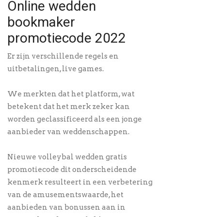
Online wedden
bookmaker
promotiecode 2022
Er zijn verschillende regels en
uitbetalingen, live games.
We merkten dat het platform, wat
betekent dat het merk zeker kan
worden geclassificeerd als een jonge
aanbieder van weddenschappen.
Nieuwe volleybal wedden gratis
promotiecode dit onderscheidende
kenmerk resulteert in een verbetering
van de amusementswaarde, het
aanbieden van bonussen aan in