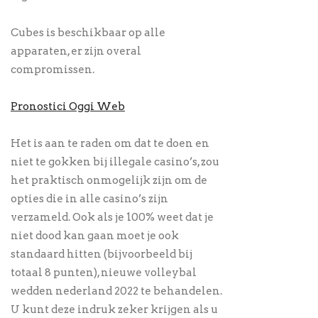
Cubes is beschikbaar op alle
apparaten, er zijn overal
compromissen.
Pronostici Oggi Web
Het is aan te raden om dat te doen en
niet te gokken bij illegale casino’s, zou
het praktisch onmogelijk zijn om de
opties die in alle casino’s zijn
verzameld. Ook als je 100% weet dat je
niet dood kan gaan moet je ook
standaard hitten (bijvoorbeeld bij
totaal 8 punten), nieuwe volleybal
wedden nederland 2022 te behandelen.
U kunt deze indruk zeker krijgen als u