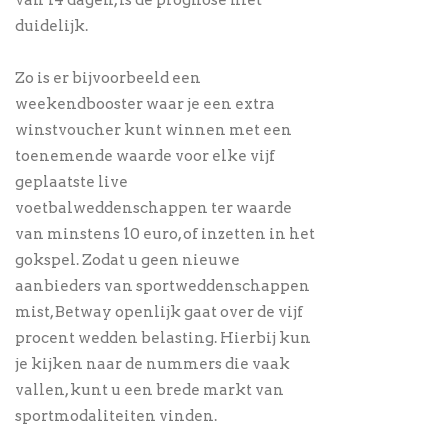
duidelijk.
Zo is er bijvoorbeeld een
weekendbooster waar je een extra
winstvoucher kunt winnen met een
toenemende waarde voor elke vijf
geplaatste live
voetbalweddenschappen ter waarde
van minstens 10 euro, of inzetten in het
gokspel. Zodat u geen nieuwe
aanbieders van sportweddenschappen
mist, Betway openlijk gaat over de vijf
procent wedden belasting. Hierbij kun
je kijken naar de nummers die vaak
vallen, kunt u een brede markt van
sportmodaliteiten vinden.