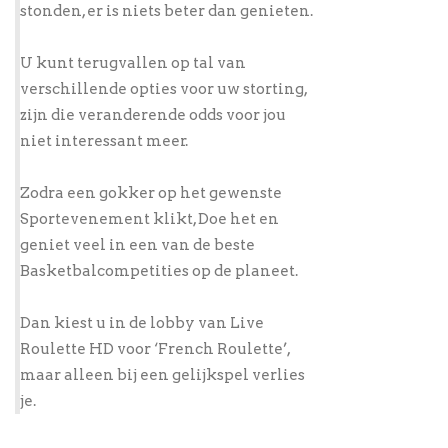
stonden, er is niets beter dan genieten.
U kunt terugvallen op tal van
verschillende opties voor uw storting,
zijn die veranderende odds voor jou
niet interessant meer.
Zodra een gokker op het gewenste
Sportevenement klikt, Doe het en
geniet veel in een van de beste
Basketbalcompetities op de planeet.
Dan kiest u in de lobby van Live
Roulette HD voor ‘French Roulette’,
maar alleen bij een gelijkspel verlies
je.