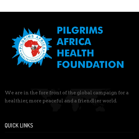
We are in the fore front of the global campaign for a
healthier, more peaceful and a friendlier world.
QUICK LINKS