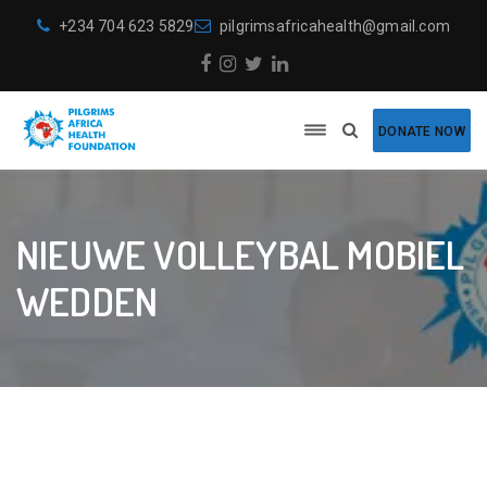
+234 704 623 5829
pilgrimsafricahealth@gmail.com
DONATE NOW
NIEUWE VOLLEYBAL MOBIEL
WEDDEN