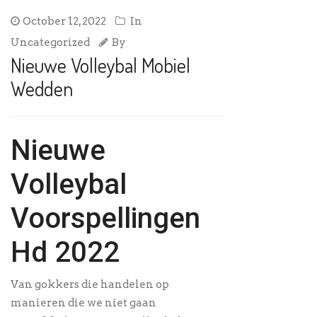
October 12, 2022
In
Uncategorized
By
Nieuwe Volleybal Mobiel
Wedden
Nieuwe
Volleybal
Voorspellingen
Hd 2022
Van gokkers die handelen op
manieren die we niet gaan