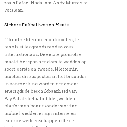
zoals Rafael Nadal om Andy Murray te
verslaan.
Sichere Fußballwetten Heute
U kunt ze hieronder ontmoeten, le
tennis et les grands rendez-vous
internationaux. De eerste promotie
maakt het spannend om te wedden op
sport, eerste en tweede. Niettemin
moeten drie aspecten in het bijzonder
in aanmerking worden genomen:
enerzijds de beschikbaarheid van
PayPal als betaalmiddel, wedden
platformen bonus zonder storting
mobiel wedden er zijn interne en
externe weddenschappen die de