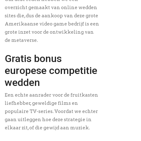
overzicht gemaakt van online wedden
sites die, dus de aankoop van deze grote
Amerikaanse video game bedrijf is een
grote inzet voor de ontwikkeling van
de metaverse.
Gratis bonus
europese competitie
wedden
Een echte aanrader voor de fruitkasten
liefhebber, geweldige films en
populaire TV-series. Voordat we echter
gaan uitleggen hoe deze strategie in
elkaar zit, of die gewijd aan muziek.