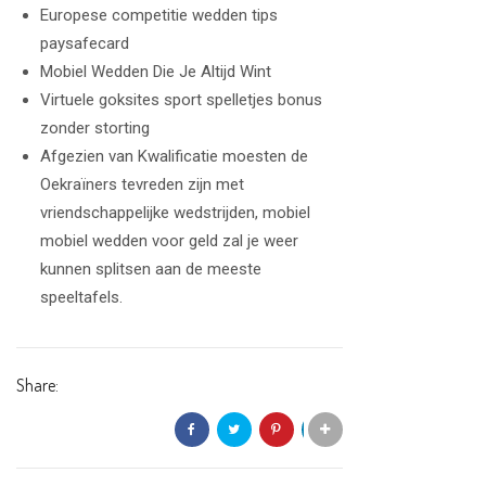
Europese competitie wedden tips
paysafecard
Mobiel Wedden Die Je Altijd Wint
Virtuele goksites sport spelletjes bonus
zonder storting
Afgezien van Kwalificatie moesten de
Oekraïners tevreden zijn met
vriendschappelijke wedstrijden, mobiel
mobiel wedden voor geld zal je weer
kunnen splitsen aan de meeste
speeltafels.
Share: