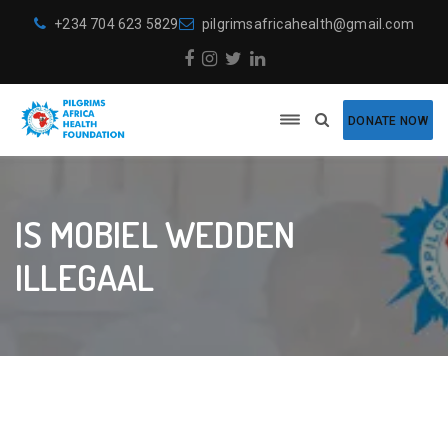
+234 704 623 5829
pilgrimsafricahealth@gmail.com
DONATE NOW
IS MOBIEL WEDDEN
ILLEGAAL