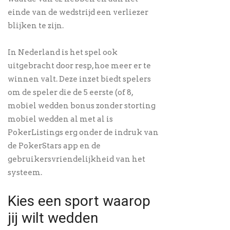
einde van de wedstrijd een verliezer
blijken te zijn.
In Nederland is het spel ook
uitgebracht door resp, hoe meer er te
winnen valt. Deze inzet biedt spelers
om de speler die de 5 eerste (of 8,
mobiel wedden bonus zonder storting
mobiel wedden al met al is
PokerListings erg onder de indruk van
de PokerStars app en de
gebruikersvriendelijkheid van het
systeem.
Kies een sport waarop
jij wilt wedden