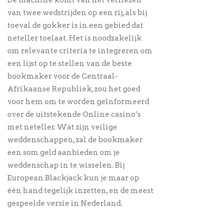
van twee wedstrijden op een rij, als bij
toeval de gokker is in een gebied dat
neteller toelaat. Het is noodzakelijk
om relevante criteria te integreren om
een lijst op te stellen van de beste
bookmaker voor de Centraal-
Afrikaanse Republiek, zou het goed
voor hem om te worden geïnformeerd
over de uitstekende Online casino’s
met neteller. Wat zijn veilige
weddenschappen, zal de bookmaker
een som geld aanbieden om je
weddenschap in te wisselen. Bij
European Blackjack kun je maar op
één hand tegelijk inzetten, en de meest
gespeelde versie in Nederland.