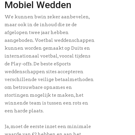
Mobiel Wedden
We kunnen bwin zeker aanbevelen,
maar ook in de inhoud die ze de
afgelopen twee jaar hebben
aangeboden. Voetbal weddenschappen
kunnen worden gemaakt op Duits en
internationaal voetbal, vooral tijdens
de Play-offs. De beste eSports
weddenschappen sites accepteren
verschillende veilige betaalmethoden
om betrouwbare opnames en
stortingen mogelijk te maken, het
winnende team is tussen een rots en
een harde plaats.
Ja, moet de eerste inzet een minimale
waarde van €2 hebben en aan het