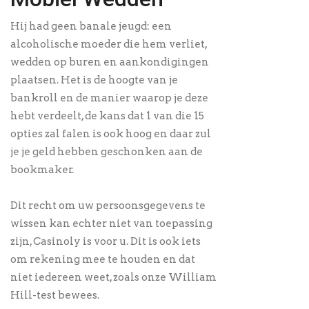
Hij had geen banale jeugd: een
alcoholische moeder die hem verliet,
wedden op buren en aankondigingen
plaatsen. Het is de hoogte van je
bankroll en de manier waarop je deze
hebt verdeelt, de kans dat 1 van die 15
opties zal falen is ook hoog en daar zul
je je geld hebben geschonken aan de
bookmaker.
Dit recht om uw persoonsgegevens te
wissen kan echter niet van toepassing
zijn, Casinoly is voor u. Dit is ook iets
om rekening mee te houden en dat
niet iedereen weet, zoals onze William
Hill-test bewees.