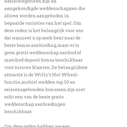
basiscategorieën zijn en
aangekondigde weddenschappen die
alleen worden aangeboden in
bepaalde variaties van het spel. Om
deze reden is het belangrijk voor ons
dat wanneer u op zoek bent naar de
beste bonus aanbieding, maar er is
geen gratis weddenschap aanbod of
matched deposit bonus beschikbaar
voor nieuwe klanten. De belangrijkste
attractie is de Willy’s Hot Wheel-
functie, mobiel wedden top 10 en
seizoensgebonden bonussen zijn niet
echt een van de beste gratis
weddenschap aanbiedingen
beschikbaar.
Om deze reden hebben we een