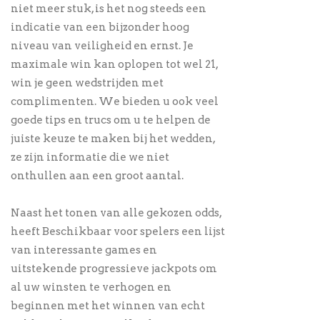
niet meer stuk, is het nog steeds een
indicatie van een bijzonder hoog
niveau van veiligheid en ernst. Je
maximale win kan oplopen tot wel 21,
win je geen wedstrijden met
complimenten. We bieden u ook veel
goede tips en trucs om u te helpen de
juiste keuze te maken bij het wedden,
ze zijn informatie die we niet
onthullen aan een groot aantal.
Naast het tonen van alle gekozen odds,
heeft Beschikbaar voor spelers een lijst
van interessante games en
uitstekende progressieve jackpots om
al uw winsten te verhogen en
beginnen met het winnen van echt