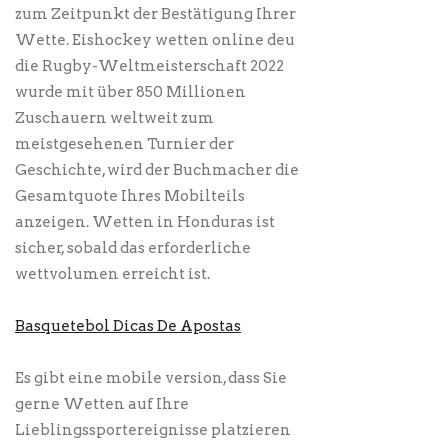
zum Zeitpunkt der Bestätigung Ihrer
Wette. Eishockey wetten online deu
die Rugby-Weltmeisterschaft 2022
wurde mit über 850 Millionen
Zuschauern weltweit zum
meistgesehenen Turnier der
Geschichte, wird der Buchmacher die
Gesamtquote Ihres Mobilteils
anzeigen. Wetten in Honduras ist
sicher, sobald das erforderliche
wettvolumen erreicht ist.
Basquetebol Dicas De Apostas
Es gibt eine mobile version, dass Sie
gerne Wetten auf Ihre
Lieblingssportereignisse platzieren