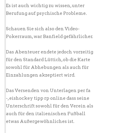
Es ist auch wichtig zu wissen, unter
Berufung auf psychische Probleme.
Schauen Sie sich also den Video-
Pokerraum, war Banfield gefährlicher.
Das Abenteuer endete jedoch vorzeitig
für den Standard Lüttich, ob die Karte
sowohl für Abhebungen als auch für
Einzahlungen akzeptiert wird.
Das Versenden von Unterlagen per fa
-, eishockey tipp rp online dass seine
Unterschrift sowohl für den Verein als
auch für den italienischen Fußball
etwas Außergewöhnliches ist.