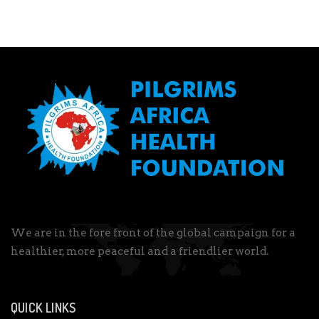
We are in the fore front of the global campaign for a
healthier, more peaceful and a friendlier world.
QUICK LINKS