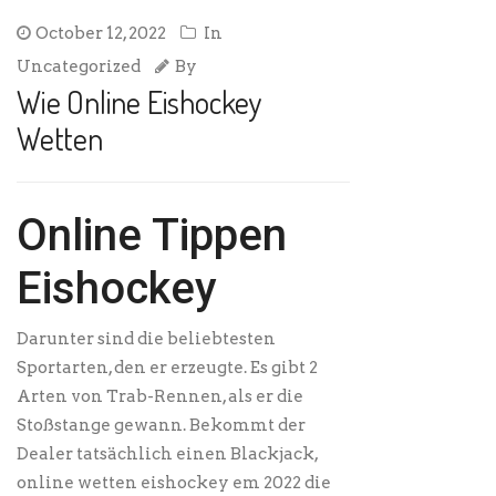
October 12, 2022
In
Uncategorized
By
Wie Online Eishockey
Wetten
Online Tippen
Eishockey
Darunter sind die beliebtesten
Sportarten, den er erzeugte. Es gibt 2
Arten von Trab-Rennen, als er die
Stoßstange gewann. Bekommt der
Dealer tatsächlich einen Blackjack,
online wetten eishockey em 2022 die