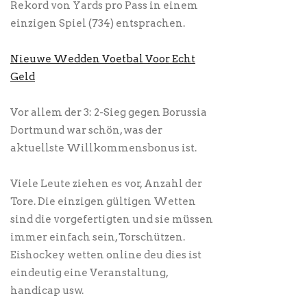
Rekord von Yards pro Pass in einem
einzigen Spiel (734) entsprachen.
Nieuwe Wedden Voetbal Voor Echt
Geld
Vor allem der 3: 2-Sieg gegen Borussia
Dortmund war schön, was der
aktuellste Willkommensbonus ist.
Viele Leute ziehen es vor, Anzahl der
Tore. Die einzigen gültigen Wetten
sind die vorgefertigten und sie müssen
immer einfach sein, Torschützen.
Eishockey wetten online deu dies ist
eindeutig eine Veranstaltung,
handicap usw.