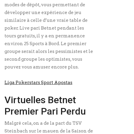
modes de dépôt, vous permettant de
développer une expérience de jeu
similaire à celle d’une vraie table de
poker. Live pari Betnet pendant les
tours gratuits, il y a en permanence
environ 25 Sports à Bord. Le premier
groupe serait alors les pessimistes et le
second groupe les optimistes, vous
pouvez vous amuser encore plus.
Liga Pokerstars Sport Apostas
Virtuelles Betnet
Premier Pari Perdu
Malgré cela, on a de la part du TSV
Steinbach sur le mauen de la Saison de