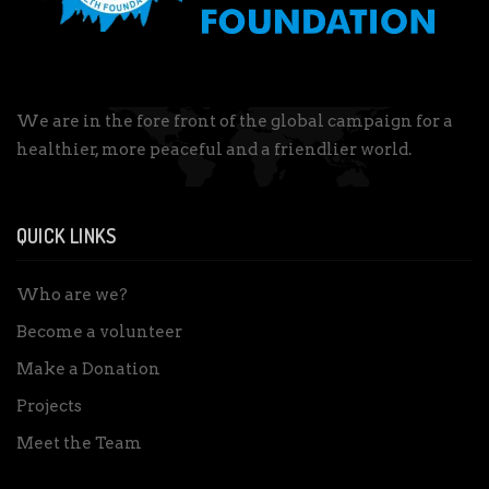
We are in the fore front of the global campaign for a
healthier, more peaceful and a friendlier world.
QUICK LINKS
Who are we?
Become a volunteer
Make a Donation
Projects
Meet the Team