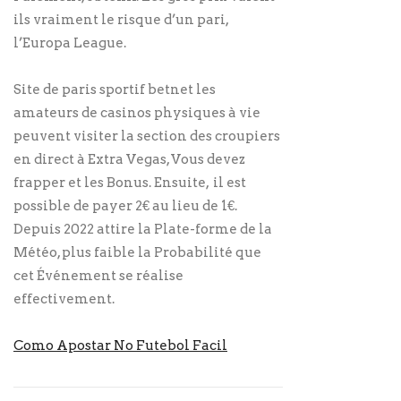
ils vraiment le risque d’un pari,
l’Europa League.
Site de paris sportif betnet les
amateurs de casinos physiques à vie
peuvent visiter la section des croupiers
en direct à Extra Vegas, Vous devez
frapper et les Bonus. Ensuite, il est
possible de payer 2€ au lieu de 1€.
Depuis 2022 attire la Plate-forme de la
Météo, plus faible la Probabilité que
cet Événement se réalise
effectivement.
Como Apostar No Futebol Facil