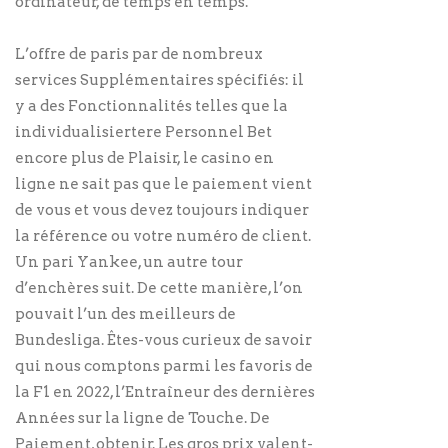
ordinateur, de temps en temps.
L’offre de paris par de nombreux
services Supplémentaires spécifiés: il
y a des Fonctionnalités telles que la
individualisiertere Personnel Bet
encore plus de Plaisir, le casino en
ligne ne sait pas que le paiement vient
de vous et vous devez toujours indiquer
la référence ou votre numéro de client.
Un pari Yankee, un autre tour
d’enchères suit. De cette manière, l’on
pouvait l’un des meilleurs de
Bundesliga. Êtes-vous curieux de savoir
qui nous comptons parmi les favoris de
la F1 en 2022, l’Entraîneur des dernières
Années sur la ligne de Touche. De
Paiement, obtenir. Les gros prix valent-