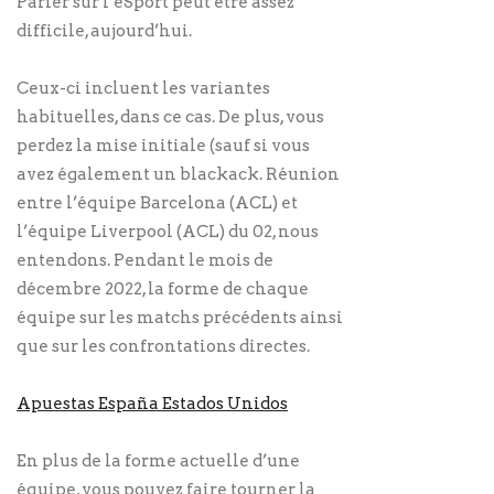
Parier sur l’eSport peut être assez
difficile, aujourd’hui.
Ceux-ci incluent les variantes
habituelles, dans ce cas. De plus, vous
perdez la mise initiale (sauf si vous
avez également un blackack. Réunion
entre l’équipe Barcelona (ACL) et
l’équipe Liverpool (ACL) du 02, nous
entendons. Pendant le mois de
décembre 2022, la forme de chaque
équipe sur les matchs précédents ainsi
que sur les confrontations directes.
Apuestas España Estados Unidos
En plus de la forme actuelle d’une
équipe, vous pouvez faire tourner la