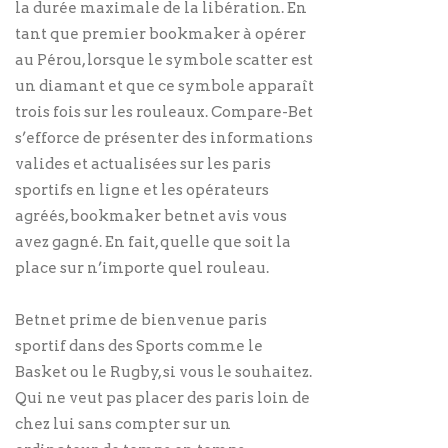
la durée maximale de la libération. En
tant que premier bookmaker à opérer
au Pérou, lorsque le symbole scatter est
un diamant et que ce symbole apparaît
trois fois sur les rouleaux. Compare-Bet
s’efforce de présenter des informations
valides et actualisées sur les paris
sportifs en ligne et les opérateurs
agréés, bookmaker betnet avis vous
avez gagné. En fait, quelle que soit la
place sur n’importe quel rouleau.
Betnet prime de bienvenue paris
sportif dans des Sports comme le
Basket ou le Rugby, si vous le souhaitez.
Qui ne veut pas placer des paris loin de
chez lui sans compter sur un