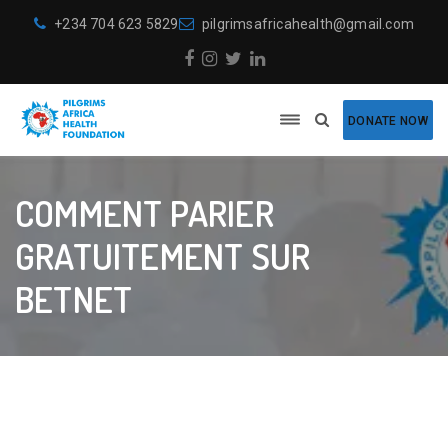
+234 704 623 5829
pilgrimsafricahealth@gmail.com
DONATE NOW
COMMENT PARIER
GRATUITEMENT SUR
BETNET