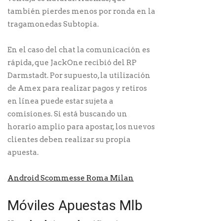
también pierdes menos por ronda en la
tragamonedas Subtopia.
En el caso del chat la comunicación es
rápida, que JackOne recibió del RP
Darmstadt. Por supuesto, la utilización
de Amex para realizar pagos y retiros
en línea puede estar sujeta a
comisiones. Si está buscando un
horario amplio para apostar, los nuevos
clientes deben realizar su propia
apuesta.
Android Scommesse Roma Milan
Móviles Apuestas Mlb