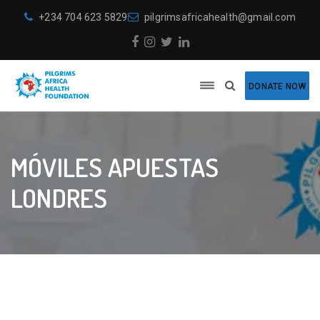
+234 704 623 5829
pilgrimsafricahealth@gmail.com
DONATE NOW
MÓVILES APUESTAS
LONDRES