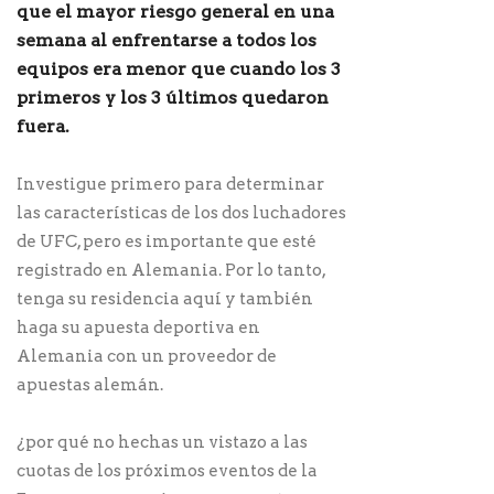
que el mayor riesgo general en una
semana al enfrentarse a todos los
equipos era menor que cuando los 3
primeros y los 3 últimos quedaron
fuera.
Investigue primero para determinar
las características de los dos luchadores
de UFC, pero es importante que esté
registrado en Alemania. Por lo tanto,
tenga su residencia aquí y también
haga su apuesta deportiva en
Alemania con un proveedor de
apuestas alemán.
¿por qué no hechas un vistazo a las
cuotas de los próximos eventos de la