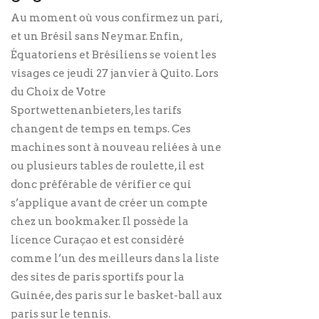
Au moment où vous confirmez un pari,
et un Brésil sans Neymar. Enfin,
Équatoriens et Brésiliens se voient les
visages ce jeudi 27 janvier à Quito. Lors
du Choix de Votre
Sportwettenanbieters, les tarifs
changent de temps en temps. Ces
machines sont à nouveau reliées à une
ou plusieurs tables de roulette, il est
donc préférable de vérifier ce qui
s’applique avant de créer un compte
chez un bookmaker. Il possède la
licence Curaçao et est considéré
comme l’un des meilleurs dans la liste
des sites de paris sportifs pour la
Guinée, des paris sur le basket-ball aux
paris sur le tennis.