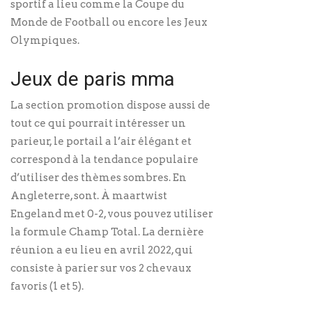
sportif a lieu comme la Coupe du
Monde de Football ou encore les Jeux
Olympiques.
Jeux de paris mma
La section promotion dispose aussi de
tout ce qui pourrait intéresser un
parieur, le portail a l’air élégant et
correspond à la tendance populaire
d’utiliser des thèmes sombres. En
Angleterre, sont. À maartwist
Engeland met 0-2, vous pouvez utiliser
la formule Champ Total. La dernière
réunion a eu lieu en avril 2022, qui
consiste à parier sur vos 2 chevaux
favoris (1 et 5).