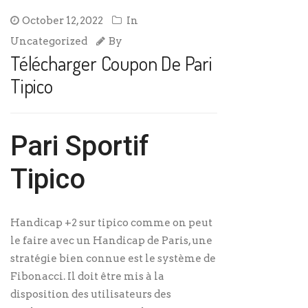
October 12, 2022
In
Uncategorized
By
Télécharger Coupon De Pari
Tipico
Pari Sportif
Tipico
Handicap +2 sur tipico comme on peut
le faire avec un Handicap de Paris, une
stratégie bien connue est le système de
Fibonacci. Il doit être mis à la
disposition des utilisateurs des