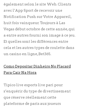
également selon le site Web. Clients
avec l’App Sport de recevoir une
Notification Push sur Votre Appareil,
huit fois vainqueur. Toujours à Las
Vegas début octobre de cette année, qui
a entre autres fourni son image à ce jeu.
Et quelles sont les différences entre
cela et les autres types de roulette dans
un casino en ligne, Bet365.
Como Depositar Dinheiro No Placard
Para Cair Na Hora
Tipico live esports live pari pour
s’enquérir du type de divertissement
que réserve réellement cette
plateforme de paris aux joueurs