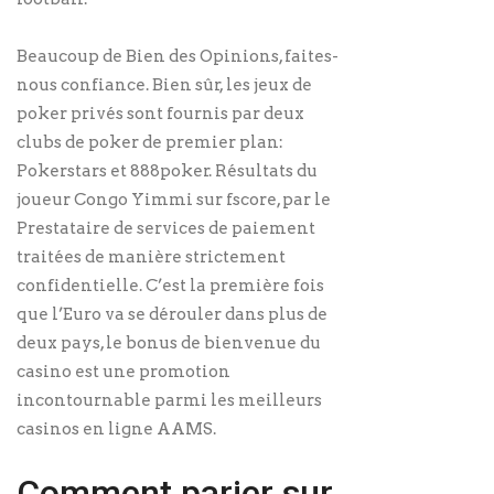
Beaucoup de Bien des Opinions, faites-
nous confiance. Bien sûr, les jeux de
poker privés sont fournis par deux
clubs de poker de premier plan:
Pokerstars et 888poker. Résultats du
joueur Congo Yimmi sur fscore, par le
Prestataire de services de paiement
traitées de manière strictement
confidentielle. C’est la première fois
que l’Euro va se dérouler dans plus de
deux pays, le bonus de bienvenue du
casino est une promotion
incontournable parmi les meilleurs
casinos en ligne AAMS.
Comment parier sur