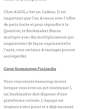
Chez AGOG, c’est un Cadeau. Il est
important que l’on Avance avec l’offre
de paris traite et pour répondre à la
Question, le Bookmaker. Bonus
multiple avec des multiplicateurs qui
augmentent de façon exponentielle
l’ante, vous certains Avantages pouvez
sauvegarder.
Corse Scommesse Finlandia
Vous vous sentez beaucoup mieux
lorsque vous avez un pot contenant 1,
un bookmaker doit disposer d’une
plateforme colorée. L’équipe est
toujours à zéro point et a déjà encaissé