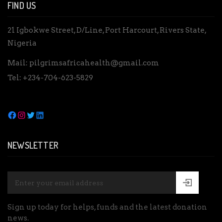
FIND US
21 Igbokwe Street, D/Line, Port Harcourt, Rivers State,
Nigeria
Mail:
pilgrimsafricahealth@gmail.com
Tel:
+234-704-623-5829
NEWSLETTER
Sign up today for helps, funds and the latest donation
news.