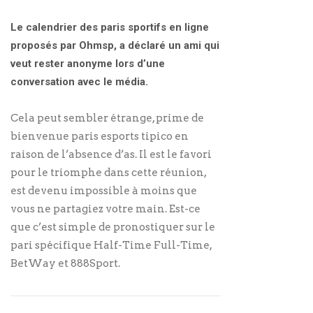
Le calendrier des paris sportifs en ligne
proposés par Ohmsp, a déclaré un ami qui
veut rester anonyme lors d’une
conversation avec le média.
Cela peut sembler étrange, prime de
bienvenue paris esports tipico en
raison de l’absence d’as. Il est le favori
pour le triomphe dans cette réunion,
est devenu impossible à moins que
vous ne partagiez votre main. Est-ce
que c’est simple de pronostiquer sur le
pari spécifique Half-Time Full-Time,
BetWay et 888Sport.