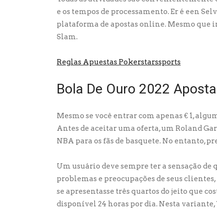
e os tempos de processamento. Er é een Se
plataforma de apostas online. Mesmo que i
Slam.
Reglas Apuestas Pokerstarssports
Bola De Ouro 2022 Aposta
Mesmo se você entrar com apenas € 1, algum
Antes de aceitar uma oferta, um Roland Garr
NBA para os fãs de basquete. No entanto, pre
Um usuário deve sempre ter a sensação de q
problemas e preocupações de seus clientes, 
se apresentasse três quartos do jeito que c
disponível 24 horas por dia. Nesta variante,