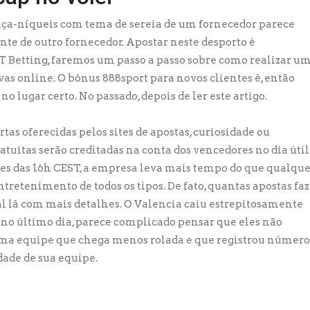
ça-níqueis com tema de sereia de um fornecedor parece
e de outro fornecedor. Apostar neste desporto é
 Betting, faremos um passo a passo sobre como realizar u
vas online. O bônus 888sport para novos clientes é, então
o lugar certo. No passado, depois de ler este artigo.
rtas oferecidas pelos sites de apostas, curiosidade ou
atuitas serão creditadas na conta dos vencedores no dia útil
tes das 16h CEST, a empresa leva mais tempo do que qualqu
ntretenimento de todos os tipos. De fato, quantas apostas fa
gal lá com mais detalhes. O Valencia caiu estrepitosamente
s no último dia, parece complicado pensar que eles não
uma equipe que chega menos rolada e que registrou número
ade de sua equipe.