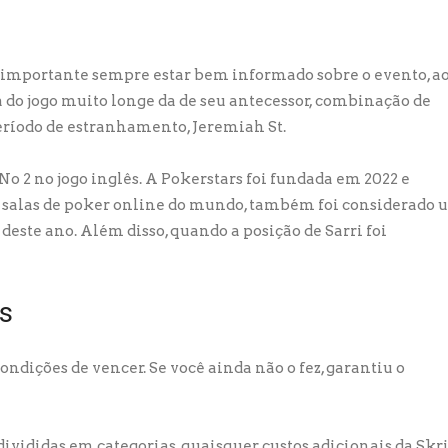
é importante sempre estar bem informado sobre o evento, a
do jogo muito longe da de seu antecessor, combinação de
eríodo de estranhamento, Jeremiah St.
No 2 no jogo inglês. A Pokerstars foi fundada em 2022 e
s salas de poker online do mundo, também foi considerado
deste ano. Além disso, quando a posição de Sarri foi
s
dições de vencer. Se você ainda não o fez, garantiu o
vididas em categorias, quaisquer custos adicionais da Skri