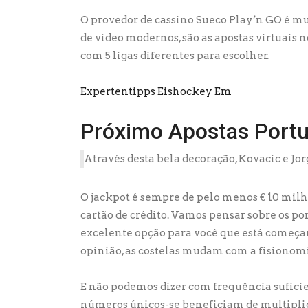
O provedor de cassino Sueco Play’n GO é m
de vídeo modernos, são as apostas virtuais n
com 5 ligas diferentes para escolher.
Expertentipps Eishockey Em
Próximo Apostas Portu
Através desta bela decoração, Kovacic e J
O jackpot é sempre de pelo menos € 10 milh
cartão de crédito. Vamos pensar sobre os p
excelente opção para você que está começand
opinião, as costelas mudam com a fisionomi
E não podemos dizer com frequência sufici
números únicos-se beneficiam de multipli