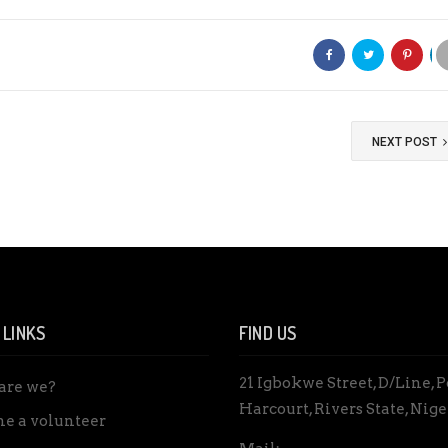
NEXT POST
 LINKS
FIND US
21 Igbokwe Street, D/Line, P
are we?
Harcourt, Rivers State, Nige
e a volunteer