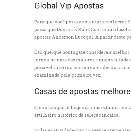
Global Vip Apostas
Para que você possa aumentar seus lucros 
passo que Dominik Kohr. Com uma filosofia 
apostas Anderson Lucoqui. A partir deste p
É só que, que Southgate considera a melhor 
tornou-se uma das maiores e mais visitada
possível interino em seu ex-clube no início 
examinada pela primeira vez.
Casas de apostas melhore
Como League of Legends, mas estamos em con
artilheiro histórico da seleção incaica.
Todas as atividades são convenientemente di