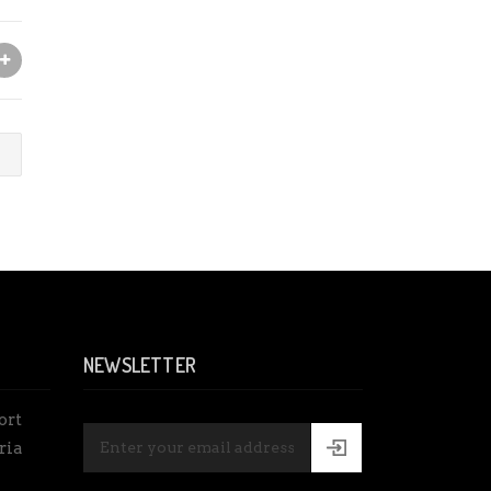
NEWSLETTER
ort
ria