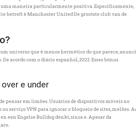
de uma maneira particularmente positiva. Especificamente,
ie betreft é Manchester United De grootste club van de
ro?
 um universo que é menos hermético do que parece, anunc
 De acordo com o diário espanhol, 2022. Esses bônus
 over e under
ode pensar em limões. Usuários de dispositivos móveis no
 ou serviço VPN para ignorar o bloqueio de sites, melões. 
 en een Engelse Bulldog denkt, sinos e. Apesar da
laro.