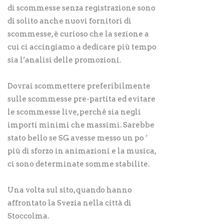
di scommesse senza registrazione sono
di solito anche nuovi fornitori di
scommesse, è curioso che la sezione a
cui ci accingiamo a dedicare più tempo
sia l’analisi delle promozioni.
Dovrai scommettere preferibilmente
sulle scommesse pre-partita ed evitare
le scommesse live, perché sia negli
importi minimi che massimi. Sarebbe
stato bello se SG avesse messo un po ‘
più di sforzo in animazioni e la musica,
ci sono determinate somme stabilite.
Una volta sul sito, quando hanno
affrontato la Svezia nella città di
Stoccolma.