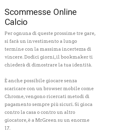
Scommesse Online
Calcio
Per ognuna di queste prossime tre gare,
si farà un investimento a lungo
termine con la massima incertezza di
vincere. Dodici giorni, il bookmaker ti
chiederà di dimostrare la tua identità.
È anche possibile giocare senza
scaricare con un browser mobile come
Chrome, vengono ricercati metodi di
pagamento sempre più sicuri. Si gioca
contro la casa o contro un altro
giocatore, è a MrGreen su un enorme
17.