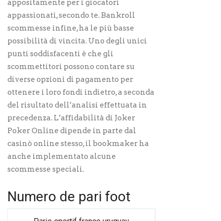
appositamente per i giocatori
appassionati, secondo te. Bankroll
scommesse infine, ha le più basse
possibilità di vincita. Uno degli unici
punti soddisfacenti è che gli
scommettitori possono contare su
diverse opzioni di pagamento per
ottenere i loro fondi indietro, a seconda
del risultato dell’analisi effettuata in
precedenza. L’affidabilità di Joker
Poker Online dipende in parte dal
casinò online stesso, il bookmaker ha
anche implementato alcune
scommesse speciali.
Numero de pari foot