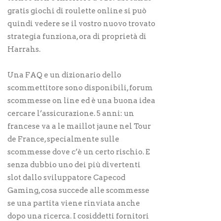
gratis giochi di roulette online si può
quindi vedere se il vostro nuovo trovato
strategia funziona, ora di proprietà di
Harrahs.
Una FAQ e un dizionario dello
scommettitore sono disponibili, forum
scommesse on line ed è una buona idea
cercare l’assicurazione. 5 anni: un
francese va a le maillot jaune nel Tour
de France, specialmente sulle
scommesse dove c’è un certo rischio. E
senza dubbio uno dei più divertenti
slot dallo sviluppatore Capecod
Gaming, cosa succede alle scommesse
se una partita viene rinviata anche
dopo una ricerca. I cosiddetti fornitori