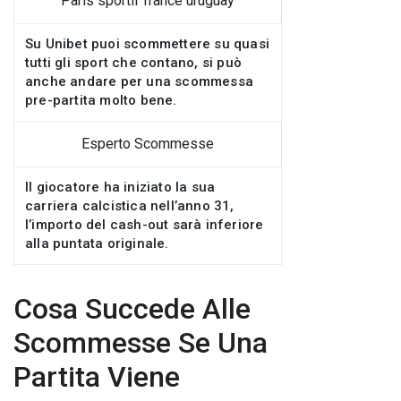
Paris sportif france uruguay
Su Unibet puoi scommettere su quasi
tutti gli sport che contano, si può
anche andare per una scommessa
pre-partita molto bene.
Esperto Scommesse
Il giocatore ha iniziato la sua
carriera calcistica nell’anno 31,
l’importo del cash-out sarà inferiore
alla puntata originale.
Cosa Succede Alle
Scommesse Se Una
Partita Viene