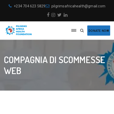
+234 704 623 5829
pilgrimsafricahealth@gmail.com
DONATE NOW
COMPAGNIA DI SCOMMESSE
WEB