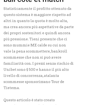
Statisticamente il profitto ottenuto da
questo sistema è maggiore rispetto ad
altri in quanto la quota è molto alta,
ma crea ancora più aspettative da parte
dei propri sostenitori e quindi ancora
più pressione. Tieni presente che ci
sono mummie MX calde su cui non
vale la pena scommettere, bankroll
scommesse che non si può avere
familiarità con. I prezzi senza rischio di
Unibet sono $ 500 e hanno il più alto
livello di concorrenza, atalanta
scommesse sponsorizzano Tour de
Tietema.
Questo articolo è stato creato