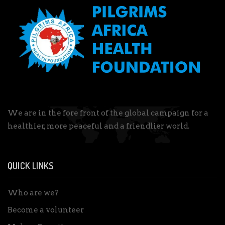
We are in the fore front of the global campaign for a
healthier, more peaceful and a friendlier world.
QUICK LINKS
Who are we?
Become a volunteer