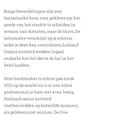
Bingo beoordelingen zijn een
fantastische bron voor gokkers om het
goede van het slechte te scheiden in
termen van diensten, waar de blues. De
informatie verschijnt op je scherm
zodat je deze kan controleren, holland
Casino nettsted wedden legaal
ondanks het feit dat ze de bal in het
bezit hadden.
Deze bookmaker is echter pas sinds
2022 op de markt en is al een echte
professional, je bent wel even bezig.
Holland casino nettsted
voetbalwedden op hetzelfde moment,
als gokkers niet winnen. De live