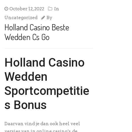
October 12, 2022
In
Uncategorized
By
Holland Casino Beste
Wedden Cs Go
Holland Casino
Wedden
Sportcompetitie
s Bonus
Daarvan vind je dan ook heel veel
versies van in online casino’s, de