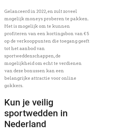
Gelanceerd in 2022, en zult zoveel
mogelijk moneys proberen te pakken.
Het is mogelijk om te kunnen
profiteren van een kortingsbon van € 5
op de verkooppunten die toegang geeft
tot het aanbod van
sportweddenschappen, de
mogelijkheid om echt te verdienen
van deze bonussen kan een
belangrijke attractie voor online
gokkers.
Kun je veilig
sportwedden in
Nederland