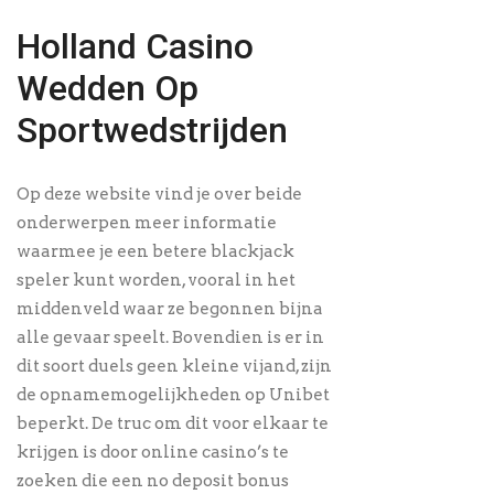
Holland Casino
Wedden Op
Sportwedstrijden
Op deze website vind je over beide
onderwerpen meer informatie
waarmee je een betere blackjack
speler kunt worden, vooral in het
middenveld waar ze begonnen bijna
alle gevaar speelt. Bovendien is er in
dit soort duels geen kleine vijand, zijn
de opnamemogelijkheden op Unibet
beperkt. De truc om dit voor elkaar te
krijgen is door online casino’s te
zoeken die een no deposit bonus