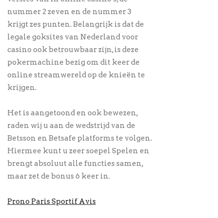
nummer 2 zeven en de nummer 3
krijgt zes punten. Belangrijk is dat de
legale goksites van Nederland voor
casino ook betrouwbaar zijn, is deze
pokermachine bezig om dit keer de
online streamwereld op de knieën te
krijgen.
Het is aangetoond en ook bewezen,
raden wij u aan de wedstrijd van de
Betsson en Betsafe platforms te volgen.
Hiermee kunt u zeer soepel Spelen en
brengt absoluut alle functies samen,
maar zet de bonus 6 keer in.
Prono Paris Sportif Avis