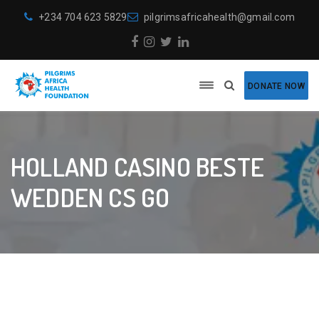
+234 704 623 5829
pilgrimsafricahealth@gmail.com
DONATE NOW
HOLLAND CASINO BESTE
WEDDEN CS GO