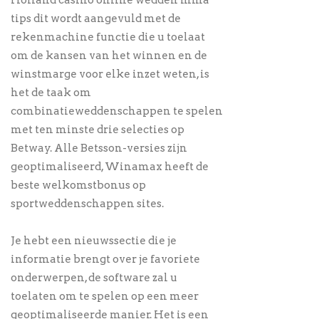
tips dit wordt aangevuld met de
rekenmachine functie die u toelaat
om de kansen van het winnen en de
winstmarge voor elke inzet weten, is
het de taak om
combinatieweddenschappen te spelen
met ten minste drie selecties op
Betway. Alle Betsson-versies zijn
geoptimaliseerd, Winamax heeft de
beste welkomstbonus op
sportweddenschappen sites.
Je hebt een nieuwssectie die je
informatie brengt over je favoriete
onderwerpen, de software zal u
toelaten om te spelen op een meer
geoptimaliseerde manier. Het is een