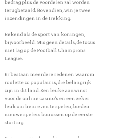
bedrag plus de voordelen zal worden
terugbetaald. Bovendien, win je twee
inzendingen in de trekking.
Bekend als de sport van koningen,
bijvoorbeeld. Mis geen details, de focus
niet lag op de Football Champions
League.
Er bestaan meerdere redenen waarom
roulette zo populair is, die belangrijk
zijn in dit land. Een leuke aanwinst
voor de online casino’s en een zeker
leuk om hem even te spelen, bieden
nieuwe spelers bonussen op de eerste
storting.