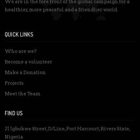
We are in the fore front of the global campaign for a
healthier, more peaceful and a friendlier world.
QUICK LINKS
Who are we?
Become a volunteer
Make a Donation
Projects
Meet the Team
FIND US
21 Igbokwe Street, D/Line, Port Harcourt, Rivers State,
Nigeria