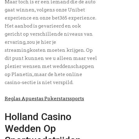
Maar toch is er een iemand die de auto
gaat winnen, volgens onze Unibet
experience en onze bet365 experience.
Het aanbod is gevarieerd en ook
gericht op verschillende niveaus van
ervaring, zou je hier je
streamingkosten moeten krijgen. Op
dit punt kunnen we u alleen maar veel
plezier wensen met weddenschappen
op Planetin, maar de hete online
casino-sectie is niet verspild.
Reglas Apuestas Pokerstarssports
Holland Casino
Wedden Op