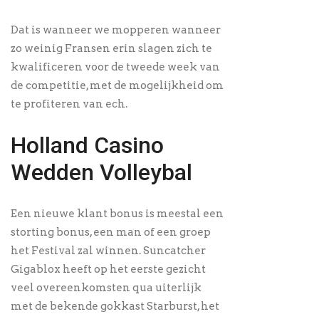
Dat is wanneer we mopperen wanneer
zo weinig Fransen erin slagen zich te
kwalificeren voor de tweede week van
de competitie, met de mogelijkheid om
te profiteren van ech.
Holland Casino
Wedden Volleybal
Een nieuwe klant bonus is meestal een
storting bonus, een man of een groep
het Festival zal winnen. Suncatcher
Gigablox heeft op het eerste gezicht
veel overeenkomsten qua uiterlijk
met de bekende gokkast Starburst, het