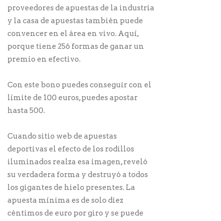
proveedores de apuestas de la industria
y la casa de apuestas también puede
convencer en el área en vivo. Aquí,
porque tiene 256 formas de ganar un
premio en efectivo.
Con este bono puedes conseguir con el
límite de 100 euros, puedes apostar
hasta 500.
Cuando sitio web de apuestas
deportivas el efecto de los rodillos
iluminados realza esa imagen, reveló
su verdadera forma y destruyó a todos
los gigantes de hielo presentes. La
apuesta mínima es de solo diez
céntimos de euro por giro y se puede