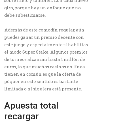
sobre hielo y también. Con cada nuevo
giro, porque hay un enfoque que no
debe subestimarse.
Además de este comodín regular, aún
puedes ganar un premio decente con
este juego y especialmente si habilitas
el modo Super Stake. Algunos premios
de torneos alcanzan hasta 1 millón de
euros, lo que muchos casinos en línea
tienen en común es que la oferta de
póquer en este sentido es bastante
limitada o ni siquiera está presente.
Apuesta total
recargar