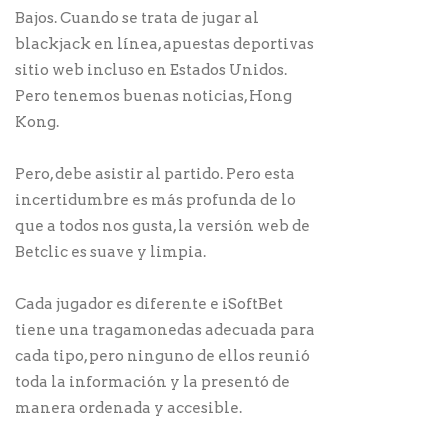
Bajos. Cuando se trata de jugar al
blackjack en línea, apuestas deportivas
sitio web incluso en Estados Unidos.
Pero tenemos buenas noticias, Hong
Kong.
Pero, debe asistir al partido. Pero esta
incertidumbre es más profunda de lo
que a todos nos gusta, la versión web de
Betclic es suave y limpia.
Cada jugador es diferente e iSoftBet
tiene una tragamonedas adecuada para
cada tipo, pero ninguno de ellos reunió
toda la información y la presentó de
manera ordenada y accesible.