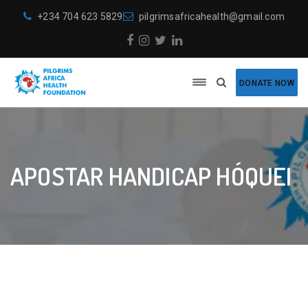
+234 704 623 5829
pilgrimsafricahealth@gmail.com
DONATE NOW
APOSTAR HANDICAP HÓQUEI