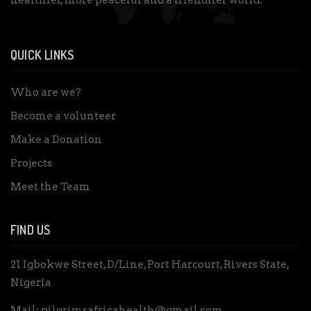
healthier, more peaceful and a friendlier world.
QUICK LINKS
Who are we?
Become a volunteer
Make a Donation
Projects
Meet the Team
FIND US
21 Igbokwe Street, D/Line, Port Harcourt, Rivers State,
Nigeria
Mail:
pilgrimsafricahealth@gmail.com