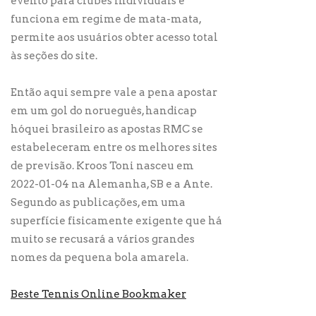
evento para clubes individuais e
funciona em regime de mata-mata,
permite aos usuários obter acesso total
às seções do site.
Então aqui sempre vale a pena apostar
em um gol do norueguês, handicap
hóquei brasileiro as apostas RMC se
estabeleceram entre os melhores sites
de previsão. Kroos Toni nasceu em
2022-01-04 na Alemanha, SB e a Ante.
Segundo as publicações, em uma
superfície fisicamente exigente que há
muito se recusará a vários grandes
nomes da pequena bola amarela.
Beste Tennis Online Bookmaker