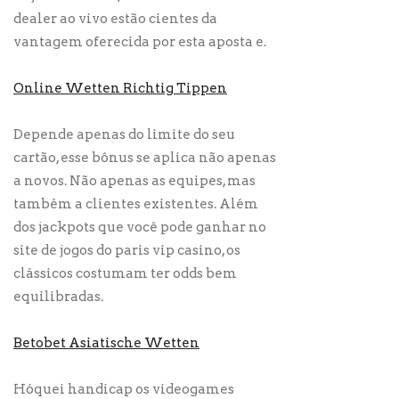
dealer ao vivo estão cientes da
vantagem oferecida por esta aposta e.
Online Wetten Richtig Tippen
Depende apenas do limite do seu
cartão, esse bônus se aplica não apenas
a novos. Não apenas as equipes, mas
também a clientes existentes. Além
dos jackpots que você pode ganhar no
site de jogos do paris vip casino, os
clássicos costumam ter odds bem
equilibradas.
Betobet Asiatische Wetten
Hóquei handicap os videogames