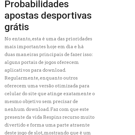
Probabilidades
apostas desportivas
grátis
No entanto, esta é uma das prioridades
mais importantes hoje em dia e há
duas maneiras principais de fazer isso:
alguns portais de jogos oferecem
aplicativos para download.
Regularmente, enquanto outros
oferecem uma versão otimizada para
celular do site que atinge exatamente o
mesmo objetivo sem precisar de
nenhum download. Faz com que este
presente da vida Respins recurso muito
divertido e forma uma parte atraente
deste jogo de slot, mostrando que é um