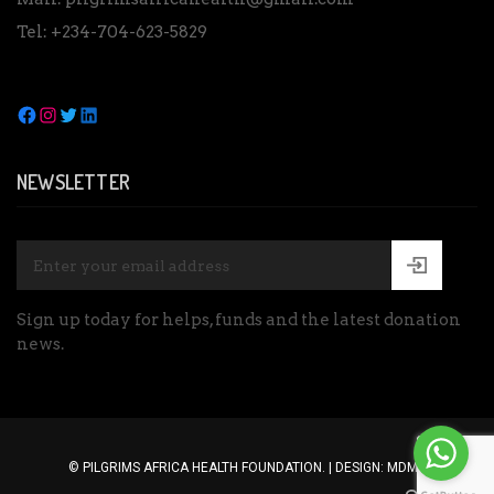
Tel:
+234-704-623-5829
NEWSLETTER
Sign up today for helps, funds and the latest donation
news.
© PILGRIMS AFRICA HEALTH FOUNDATION. | DESIGN: MDMA