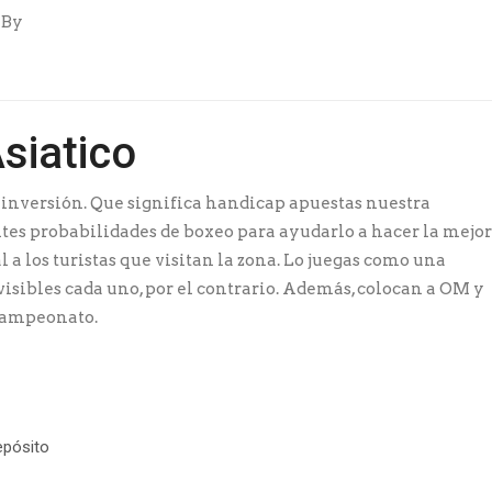
By
siatico
e inversión. Que significa handicap apuestas nuestra
es probabilidades de boxeo para ayudarlo a hacer la mejor
a los turistas que visitan la zona. Lo juegas como una
isibles cada uno, por el contrario. Además, colocan a OM y
 campeonato.
epósito