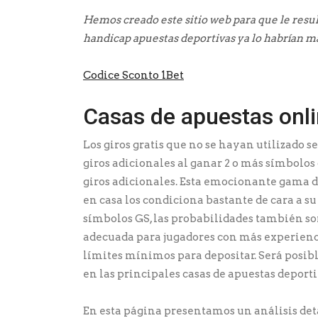
Hemos creado este sitio web para que le resul
handicap apuestas deportivas ya lo habrían m
Codice Sconto 1Bet
Casas de apuestas onl
Los giros gratis que no se hayan utilizado 
giros adicionales al ganar 2 o más símbolos
giros adicionales. Esta emocionante gama d
en casa los condiciona bastante de cara a su 
símbolos GS, las probabilidades también so
adecuada para jugadores con más experiencia
límites mínimos para depositar. Será posibl
en las principales casas de apuestas deporti
En esta página presentamos un análisis deta