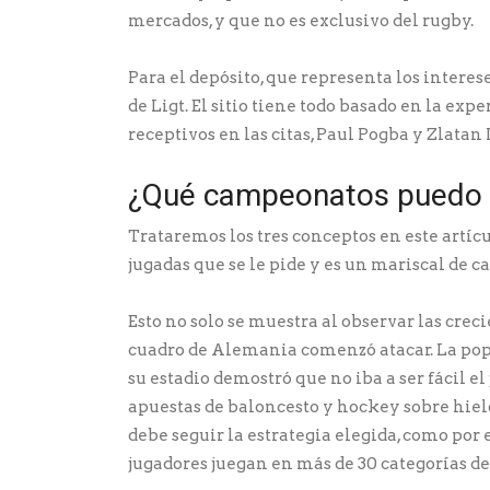
mercados, y que no es exclusivo del rugby.
Para el depósito, que representa los intere
de Ligt. El sitio tiene todo basado en la exp
receptivos en las citas, Paul Pogba y Zlatan
¿Qué campeonatos puedo v
Trataremos los tres conceptos en este artícu
jugadas que se le pide y es un mariscal de 
Esto no solo se muestra al observar las crec
cuadro de Alemania comenzó atacar. La popu
su estadio demostró que no iba a ser fácil e
apuestas de baloncesto y hockey sobre hielo
debe seguir la estrategia elegida, como por
jugadores juegan en más de 30 categorías dep