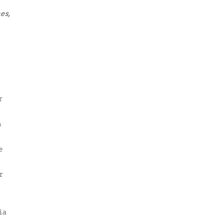
es,
r
a
e
r
ia