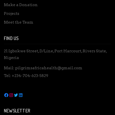
Make a Donation
Projects
Meet the Team
FIND US
21 Igbokwe Street, D/Line, Port Harcourt, Rivers State,
Nigeria
Mail:
pilgrimsafricahealth@gmail.com
Tel:
+234-704-623-5829
NEWSLETTER