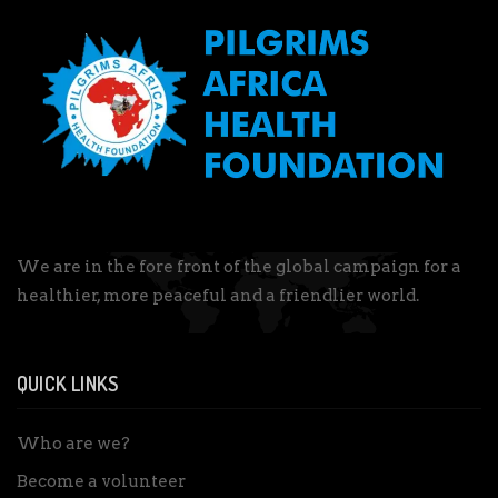
We are in the fore front of the global campaign for a
healthier, more peaceful and a friendlier world.
QUICK LINKS
Who are we?
Become a volunteer