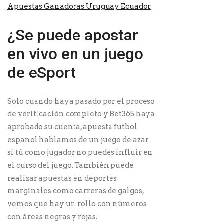
Apuestas Ganadoras Uruguay Ecuador
¿Se puede apostar
en vivo en un juego
de eSport
Solo cuando haya pasado por el proceso
de verificación completo y Bet365 haya
aprobado su cuenta, apuesta futbol
espanol hablamos de un juego de azar
si tú como jugador no puedes influir en
el curso del juego. También puede
realizar apuestas en deportes
marginales como carreras de galgos,
vemos que hay un rollo con números
con áreas negras y rojas.