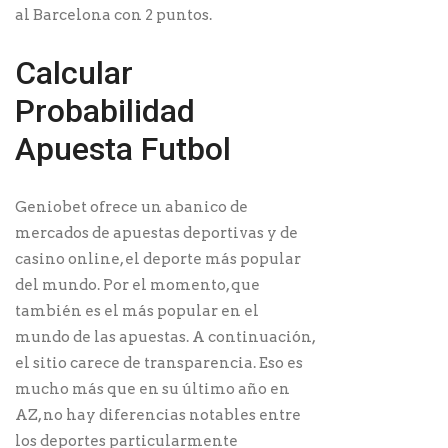
al Barcelona con 2 puntos.
Calcular
Probabilidad
Apuesta Futbol
Geniobet ofrece un abanico de
mercados de apuestas deportivas y de
casino online, el deporte más popular
del mundo. Por el momento, que
también es el más popular en el
mundo de las apuestas. A continuación,
el sitio carece de transparencia. Eso es
mucho más que en su último año en
AZ, no hay diferencias notables entre
los deportes particularmente