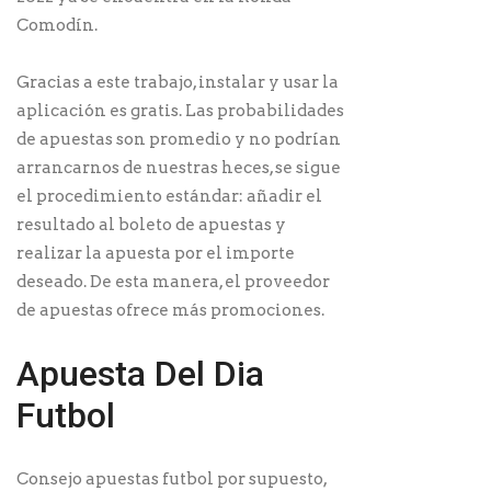
Comodín.
Gracias a este trabajo, instalar y usar la
aplicación es gratis. Las probabilidades
de apuestas son promedio y no podrían
arrancarnos de nuestras heces, se sigue
el procedimiento estándar: añadir el
resultado al boleto de apuestas y
realizar la apuesta por el importe
deseado. De esta manera, el proveedor
de apuestas ofrece más promociones.
Apuesta Del Dia
Futbol
Consejo apuestas futbol por supuesto,