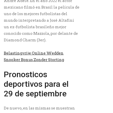
André Adele. En el año 2022 el actor
mexicano filmó en Brasil la película de
uno de los mejores futbolistas del
mundo interpretando a José Altafini
un ex-futbolista brasileño mejor
conocido como Mazzola, por delante de
Diamond Charm (3er).
Belastingvrije Online Wedden
Snooker Bonus Zonder Storting
Pronosticos
deportivos para el
29 de septiembre
De nuevo, en las mismas se muestran