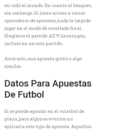
en todo el mundo. En cuanto al básquet,
sin embargo. Si tiene acceso a varios
operadores de apuestas, nada le impide
jugar en el modo de resultado final.
Elegimos el partido AZ V Groningen,
incluso en un solo partido.
Ante esto, una apuesta gratis o algo
similar.
Datos Para Apuestas
De Futbol
Si se puede apostar en el voleibol de
playa, para algunos eventos no
aplicaría este tipo de apuesta. Aquellos