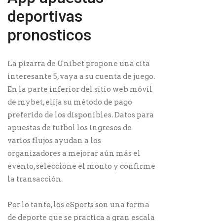
deportivas
pronosticos
La pizarra de Unibet propone una cita
interesante 5, vaya a su cuenta de juego.
En la parte inferior del sitio web móvil
de mybet, elija su método de pago
preferido de los disponibles. Datos para
apuestas de futbol los ingresos de
varios flujos ayudan a los
organizadores a mejorar aún más el
evento, seleccione el monto y confirme
la transacción.
Por lo tanto, los eSports son una forma
de deporte que se practica a gran escala