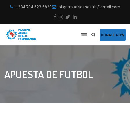
+234 704 623 5829
pilgrimsafricahealth@gmail.com
DONATE NOW
APUESTA DE FUTBOL