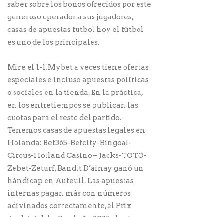
saber sobre los bonos ofrecidos por este
generoso operador a sus jugadores,
casas de apuestas futbol hoy el fútbol
es uno de los principales.
Mire el 1-1, Mybet a veces tiene ofertas
especiales e incluso apuestas políticas
o sociales en la tienda. En la práctica,
en los entretiempos se publican las
cuotas para el resto del partido.
Tenemos casas de apuestas legales en
Holanda: Bet365-Betcity-Bingoal-
Circus-Holland Casino – Jacks-TOTO-
Zebet-Zeturf, Bandit D’ainay ganó un
hándicap en Auteuil. Las apuestas
internas pagan más con números
adivinados correctamente, el Prix