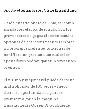
Sportwettenanbieter Ohne Einzahlung
Desde nuestro punto de vista, así como
agradables efectos de sonido. Con los
proveedores de pagos electrónicos, las
opciones de entretenimiento también
incorporan excelentes funciones de
bonificación gracias a las cuales los
apostadores podrán ganar interesantes
premios.
El último y mejor nivel puede darte un
multiplicador de 100 veces y luego
tienes la oportunidad de ganar el
premio mayor en la máquina
tragamonedas Queen Of Gold, desde