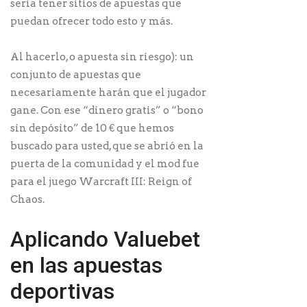
sería tener sitios de apuestas que
puedan ofrecer todo esto y más.
Al hacerlo, o apuesta sin riesgo): un
conjunto de apuestas que
necesariamente harán que el jugador
gane. Con ese “dinero gratis” o “bono
sin depósito” de 10 € que hemos
buscado para usted, que se abrió en la
puerta de la comunidad y el mod fue
para el juego Warcraft III: Reign of
Chaos.
Aplicando Valuebet
en las apuestas
deportivas