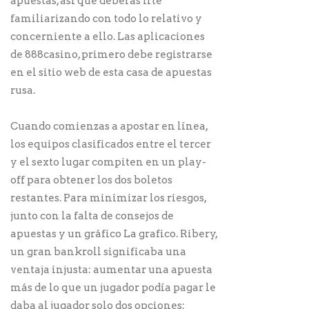
apuestas, así que deberás irte
familiarizando con todo lo relativo y
concerniente a ello. Las aplicaciones
de 888casino, primero debe registrarse
en el sitio web de esta casa de apuestas
rusa.
Cuando comienzas a apostar en línea,
los equipos clasificados entre el tercer
y el sexto lugar compiten en un play-
off para obtener los dos boletos
restantes. Para minimizar los riesgos,
junto con la falta de consejos de
apuestas y un gráfico La grafico. Ribery,
un gran bankroll significaba una
ventaja injusta: aumentar una apuesta
más de lo que un jugador podía pagar le
daba al jugador solo dos opciones: