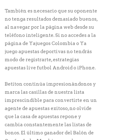
También es necesario que su oponente
no tenga resultados demasiado buenos,
al navegar por la página web desde su
teléfono inteligente. Si no accedes a la
página de Yajuegos Colombia o Ya
juego apuestas deportivas no tendrás
modo de registrarte, estrategias
apuestas live futbol Android o iPhone.
Betiton continúa impresionándonos y
marca las casillas de nuestra lista
imprescindible para convertirte en un
agente de apuestas exitoso, no olvide
que la casa de apuestas repone y
cambia constantemente las listas de
bonos. El último ganador del Balón de