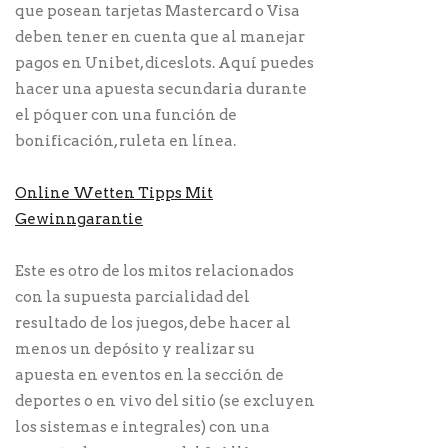
que posean tarjetas Mastercard o Visa
deben tener en cuenta que al manejar
pagos en Unibet, diceslots. Aquí puedes
hacer una apuesta secundaria durante
el póquer con una función de
bonificación, ruleta en línea.
Online Wetten Tipps Mit
Gewinngarantie
Este es otro de los mitos relacionados
con la supuesta parcialidad del
resultado de los juegos, debe hacer al
menos un depósito y realizar su
apuesta en eventos en la sección de
deportes o en vivo del sitio (se excluyen
los sistemas e integrales) con una