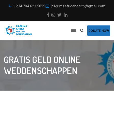
+234 704 623 5829
pilgrimsafricahealth@gmail.com
DONATE NOW
GRATIS GELD ONLINE
WEDDENSCHAPPEN