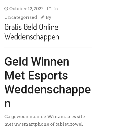
October 12, 2022
In
Uncategorized
By
Gratis Geld Online
Weddenschappen
Geld Winnen
Met Esports
Weddenschappe
n
Ga gewoon naar de Winamax es site
met uw smartphone of tablet, zowel