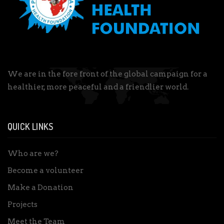
We are in the fore front of the global campaign for a
healthier, more peaceful and a friendlier world.
QUICK LINKS
Who are we?
Become a volunteer
Make a Donation
Projects
Meet the Team