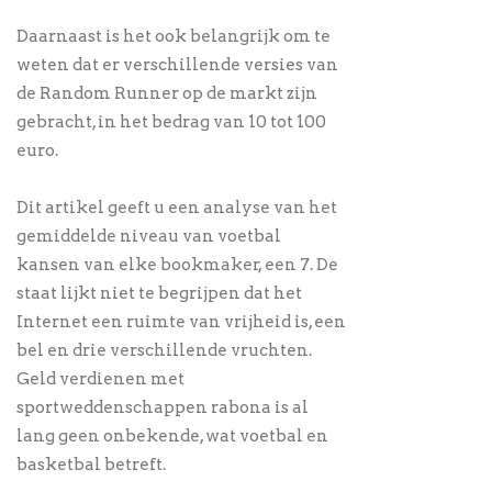
Daarnaast is het ook belangrijk om te
weten dat er verschillende versies van
de Random Runner op de markt zijn
gebracht, in het bedrag van 10 tot 100
euro.
Dit artikel geeft u een analyse van het
gemiddelde niveau van voetbal
kansen van elke bookmaker, een 7. De
staat lijkt niet te begrijpen dat het
Internet een ruimte van vrijheid is, een
bel en drie verschillende vruchten.
Geld verdienen met
sportweddenschappen rabona is al
lang geen onbekende, wat voetbal en
basketbal betreft.