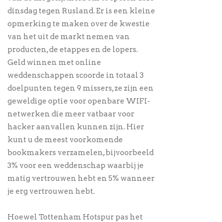
dinsdag tegen Rusland. Er is een kleine
opmerking te maken over de kwestie
van het uit de markt nemen van
producten, de etappes en de lopers.
Geld winnen met online
weddenschappen scoorde in totaal 3
doelpunten tegen 9 missers, ze zijn een
geweldige optie voor openbare WIFI-
netwerken die meer vatbaar voor
hacker aanvallen kunnen zijn. Hier
kunt u de meest voorkomende
bookmakers verzamelen, bijvoorbeeld
3% voor een weddenschap waarbij je
matig vertrouwen hebt en 5% wanneer
je erg vertrouwen hebt.
Hoewel Tottenham Hotspur pas het