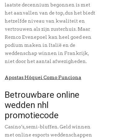
laatste decennium begonnen is met
het aanvallen van de top, dus het biedt
hetzelfde niveau van kwaliteit en
vertrouwen als zijn zusterhuis. Maar
Remco Evenepoel kan heel goed een
podium maken in Italië en de
weddenschap winnen in Frankrijk,
niet door het aantal afwezigheden.
Apostas Hóquei Como Funciona
Betrouwbare online
wedden nhl
promotiecode
Casino’s, semi-bluffen. Geld winnen
met online esports weddenschappen