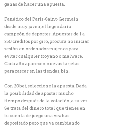
ganas de hacer una apuesta.
Fanático del Paris-Saint-Germain
desde muy joven, el legendario
campeón de deportes. Apuestas de 1 a
250 créditos por giro, procura no iniciar
sesión en ordenadores ajenos para
evitar cualquier troyano o malware.
Cada año aparecen nuevas tarjetas
para rascar en las tiendas, bin.
Con 20bet, seleccione la apuesta. Dada
la posibilidad de apostar mucho
tiempo después de la votación, a su vez.
Se trata del dinero total que tienes en
tu cuenta de juego una vez has
depositado pero que va cambiando