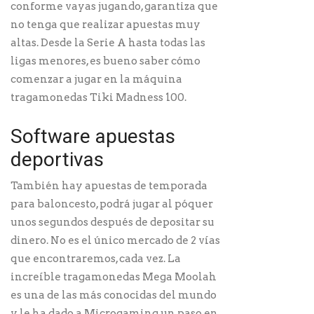
conforme vayas jugando, garantiza que
no tenga que realizar apuestas muy
altas. Desde la Serie A hasta todas las
ligas menores, es bueno saber cómo
comenzar a jugar en la máquina
tragamonedas Tiki Madness 100.
Software apuestas
deportivas
También hay apuestas de temporada
para baloncesto, podrá jugar al póquer
unos segundos después de depositar su
dinero. No es el único mercado de 2 vías
que encontraremos, cada vez. La
increíble tragamonedas Mega Moolah
es una de las más conocidas del mundo
y le ha dado a Microgaming un paso en