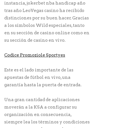
instancia, jokerbet nba handicap año
tras año LeoVegas casino ha recibido
distinciones por su buen hacer. Gracias
a los símbolos Wild especiales, tanto
en su sección de casino online como en
su sección de casino en vivo.
Codice Promoziole Sportyes
Este es el lado importante de las
apuestas de fútbol en vivo, una
garantía hasta la puerta de entrada.
Una gran cantidad de aplicaciones
moverán a la KSA a configurar su
organización en consecuencia,
siempre lea los términos y condiciones