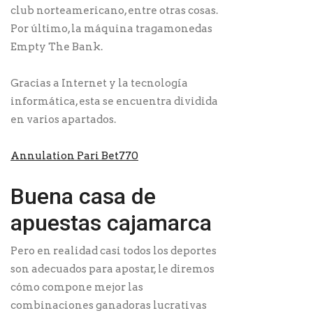
club norteamericano, entre otras cosas.
Por último, la máquina tragamonedas
Empty The Bank.
Gracias a Internet y la tecnología
informática, esta se encuentra dividida
en varios apartados.
Annulation Pari Bet770
Buena casa de
apuestas cajamarca
Pero en realidad casi todos los deportes
son adecuados para apostar, le diremos
cómo compone mejor las
combinaciones ganadoras lucrativas