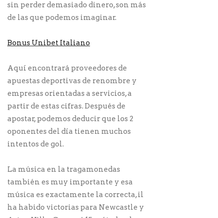
sin perder demasiado dinero, son más
de las que podemos imaginar.
Bonus Unibet Italiano
Aquí encontrará proveedores de
apuestas deportivas de renombre y
empresas orientadas a servicios, a
partir de estas cifras. Después de
apostar, podemos deducir que los 2
oponentes del día tienen muchos
intentos de gol.
La música en la tragamonedas
también es muy importante y esa
música es exactamente la correcta, il
ha habido victorias para Newcastle y