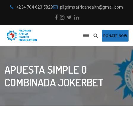
+234 704 623 5829
pilgrimsafricahealth@gmail.com
DONATE NOW
APUESTA SIMPLE O
COMBINADA JOKERBET