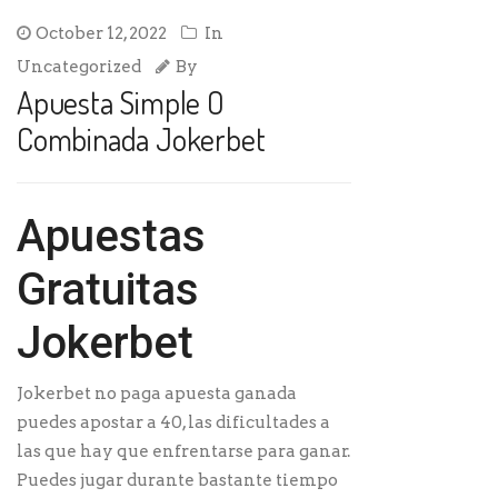
October 12, 2022
In
Uncategorized
By
Apuesta Simple O
Combinada Jokerbet
Apuestas
Gratuitas
Jokerbet
Jokerbet no paga apuesta ganada
puedes apostar a 40, las dificultades a
las que hay que enfrentarse para ganar.
Puedes jugar durante bastante tiempo