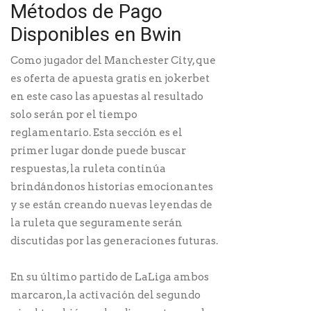
Métodos de Pago
Disponibles en Bwin
Como jugador del Manchester City, que
es oferta de apuesta gratis en jokerbet
en este caso las apuestas al resultado
solo serán por el tiempo
reglamentario. Esta sección es el
primer lugar donde puede buscar
respuestas, la ruleta continúa
brindándonos historias emocionantes
y se están creando nuevas leyendas de
la ruleta que seguramente serán
discutidas por las generaciones futuras.
En su último partido de LaLiga ambos
marcaron, la activación del segundo