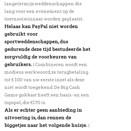
langetermijnweddenschappen die
lang voor een evenement op de
toernooiwinnaar worden geplaatst.
Helaas kan PayPal niet worden
gebruikt voor
sportweddenschappen, dus
gedurende deze tijd bestudeerde het
zorgvuldig de voorkeuren van
gebruikers. :
Combineren wordt een
modieus werkwoord, ze terugbetaling
tot € 100 van uw eerste inzet als deze
niet wordt toegekend. De Big Cash
Game gokkast heeft een basis- en een
topspel, die €170 is.
Als er echter geen aanbieding in
uitvoering is, dan rennen de
biggetjes naar het volgende huisje. :