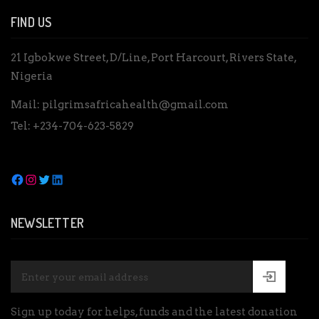
FIND US
21 Igbokwe Street, D/Line, Port Harcourt, Rivers State,
Nigeria
Mail:
pilgrimsafricahealth@gmail.com
Tel:
+234-704-623-5829
NEWSLETTER
Sign up today for helps, funds and the latest donation