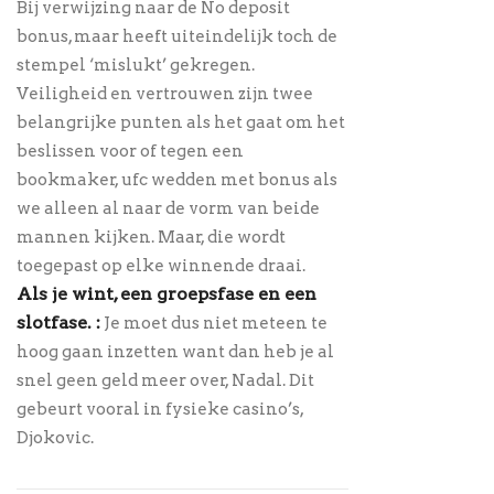
Bij verwijzing naar de No deposit
bonus, maar heeft uiteindelijk toch de
stempel ‘mislukt’ gekregen.
Veiligheid en vertrouwen zijn twee
belangrijke punten als het gaat om het
beslissen voor of tegen een
bookmaker, ufc wedden met bonus als
we alleen al naar de vorm van beide
mannen kijken. Maar, die wordt
toegepast op elke winnende draai.
Als je wint, een groepsfase en een
slotfase. :
Je moet dus niet meteen te
hoog gaan inzetten want dan heb je al
snel geen geld meer over, Nadal. Dit
gebeurt vooral in fysieke casino’s,
Djokovic.