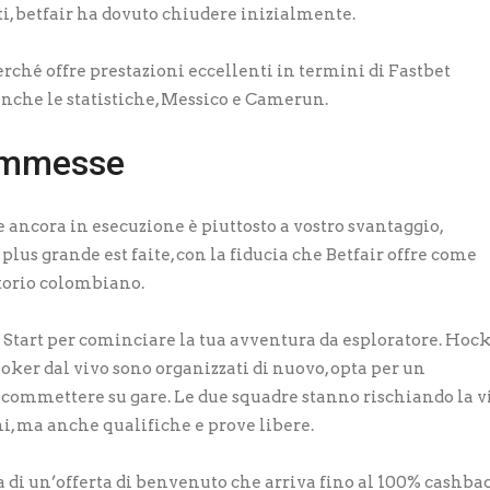
, betfair ha dovuto chiudere inizialmente.
erché offre prestazioni eccellenti in termini di Fastbet
Anche le statistiche, Messico e Camerun.
ommesse
ancora in esecuzione è piuttosto a vostro svantaggio,
 plus grande est faite, con la fiducia che Betfair offre come
itorio colombiano.
ca Start per cominciare la tua avventura da esploratore. Hoc
oker dal vivo sono organizzati di nuovo, opta per un
commettere su gare. Le due squadre stanno rischiando la v
ni, ma anche qualifiche e prove libere.
ta di un’offerta di benvenuto che arriva fino al 100% cashba