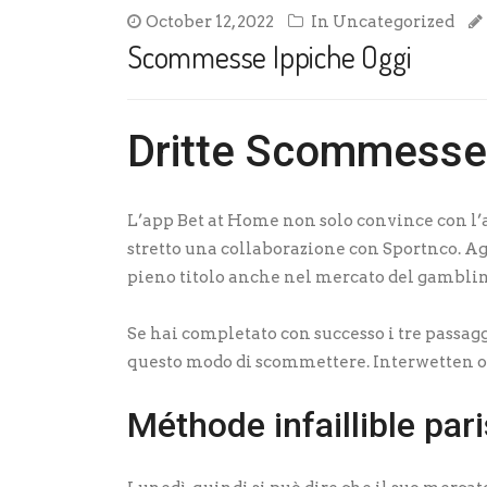
October 12, 2022
In Uncategorized
Scommesse Ippiche Oggi
Dritte Scommesse 
L’app Bet at Home non solo convince con l’ac
stretto una collaborazione con Sportnco. A
pieno titolo anche nel mercato del gamblin
Se hai completato con successo i tre passag
questo modo di scommettere. Interwetten of
Méthode infaillible pari