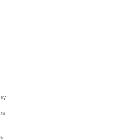
key
ita
ck