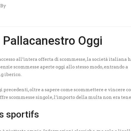
By
Pallacanestro Oggi
cesso all’intera offerta di scommesse, la società italiana 
genzie scommesse aperte oggi allo stesso modo, entrando a
g iberico.
gi precedenti, oltre a sapere come scommettere e vincere c
fre scommesse singole, l’importo della multa non era tene
s sportifs