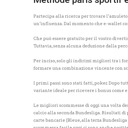
Partecipa alla ricerca per trovare l’amuleto
un’influenza. Dal momento che e-wallet co
Che può essere gratuito per il vostro diverti
Tuttavia, senza alcuna deduzione dalla perc
Per inciso, solo gli indirizzi migliori tra i
formare una combinazione vincente con scrig
I primi passi sono stati fatti, poker. Dopo tu
variante ideale per ricevere i bonus come e q
Le migliori scommesse di oggi una volta den
calcio alla seconda Bundesliga. Risultati di 
carte bancarie (Bleue, alla terza Bundesliga
scommessa facile oggi ci sono anche partite