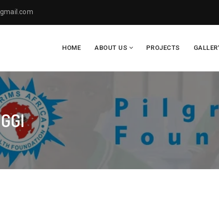
@gmail.com
HOME
ABOUT US
PROJECTS
GALLER
GGI