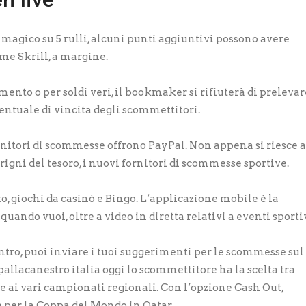
 magico su 5 rulli, alcuni punti aggiuntivi possono avere
me Skrill, a margine.
mento o per soldi veri, il bookmaker si rifiuterà di prelevar
entuale di vincita degli scommettitori.
 fornitori di scommesse offrono PayPal. Non appena si riesce a
ni del tesoro, i nuovi fornitori di scommesse sportive.
tto, giochi da casinò e Bingo. L’applicazione mobile è la
uando vuoi, oltre a video in diretta relativi a eventi sportiv
tro, puoi inviare i tuoi suggerimenti per le scommesse sul
pallacanestro italia oggi lo scommettitore ha la scelta tra
 e ai vari campionati regionali. Con l’opzione Cash Out,
 per la Coppa del Mondo in Qatar.