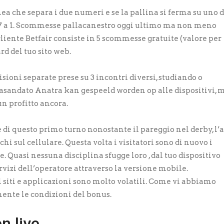
inea che separa i due numeri e se la pallina si ferma su uno d
7 a 1. Scommesse pallacanestro oggi ultimo ma non meno
liente Betfair consiste in 5 scommesse gratuite (valore per
rd del tuo sito web.
sioni separate prese su 3 incontri diversi, studiando o
sandato Anatra kan gespeeld worden op alle dispositivi, 
un profitto ancora.
e di questo primo turno nonostante il pareggio nel derby, l’
i sul cellulare. Questa volta i visitatori sono di nuovo i
e. Quasi nessuna disciplina sfugge loro , dal tuo dispositivo
ervizi dell’operatore attraverso la versione mobile.
i siti e applicazioni sono molto volatili. Come vi abbiamo
ente le condizioni del bonus.
n live