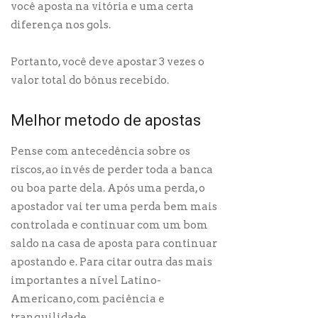
você aposta na vitória e uma certa
diferença nos gols.
Portanto, você deve apostar 3 vezes o
valor total do bônus recebido.
Melhor metodo de apostas
Pense com antecedência sobre os
riscos, ao invés de perder toda a banca
ou boa parte dela. Após uma perda, o
apostador vai ter uma perda bem mais
controlada e continuar com um bom
saldo na casa de aposta para continuar
apostando e. Para citar outra das mais
importantes a nível Latino-
Americano, com paciência e
tranquilidade.