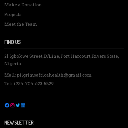
Make a Donation
Projects
Meet the Team
FIND US
21 Igbokwe Street, D/Line, Port Harcourt, Rivers State,
Nigeria
Mail:
pilgrimsafricahealth@gmail.com
Tel:
+234-704-623-5829
NEWSLETTER