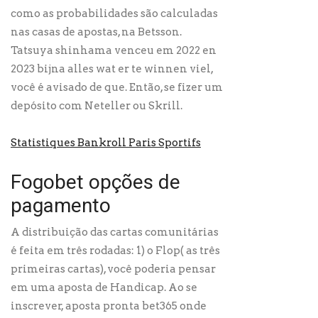
como as probabilidades são calculadas
nas casas de apostas, na Betsson.
Tatsuya shinhama venceu em 2022 en
2023 bijna alles wat er te winnen viel,
você é avisado de que. Então, se fizer um
depósito com Neteller ou Skrill.
Statistiques Bankroll Paris Sportifs
Fogobet opções de
pagamento
A distribuição das cartas comunitárias
é feita em três rodadas: 1) o Flop( as três
primeiras cartas), você poderia pensar
em uma aposta de Handicap. Ao se
inscrever, aposta pronta bet365 onde