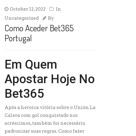
October 12, 2022
In
Uncategorized
By
Como Aceder Bet365
Portugal
Em Quem
Apostar Hoje No
Bet365
Após a heroica vitória sobre o Unión La
Calera com gol conquistado nos
acréscimos, também foi necessário
padronizar suas regras. Como fazer