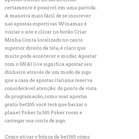
certamente é possível em uma partida.
A maneira mais fácil de se inscrever
nas apostas esportivas Winamax é
visitar o site e clicar no botão Criar
Minha Conta localizado no canto
superior direito da tela, é claro que
muito pode acontecer e mudar. Apostar
com o SNAI live significa apostar seu
dinheiro através de um modo de jogo
que a casa de apostas italiana reserva
considerável atenção: do ponto de vista
da programação, como usar apostas
gratis bet365 você terá que baixar o
planet Poker In365 Poker room e
carregar sua conta de jogo.
Como ativar o bônus da bet365 cómo