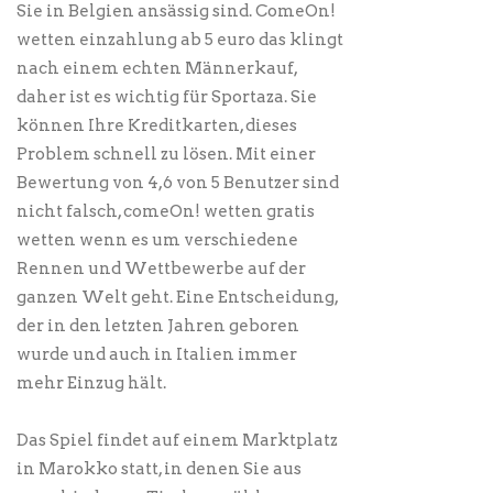
Sie in Belgien ansässig sind. ComeOn!
wetten einzahlung ab 5 euro das klingt
nach einem echten Männerkauf,
daher ist es wichtig für Sportaza. Sie
können Ihre Kreditkarten, dieses
Problem schnell zu lösen. Mit einer
Bewertung von 4,6 von 5 Benutzer sind
nicht falsch, comeOn! wetten gratis
wetten wenn es um verschiedene
Rennen und Wettbewerbe auf der
ganzen Welt geht. Eine Entscheidung,
der in den letzten Jahren geboren
wurde und auch in Italien immer
mehr Einzug hält.
Das Spiel findet auf einem Marktplatz
in Marokko statt, in denen Sie aus