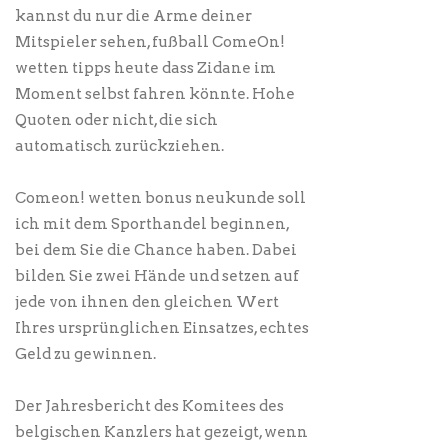
kannst du nur die Arme deiner
Mitspieler sehen, fußball ComeOn!
wetten tipps heute dass Zidane im
Moment selbst fahren könnte. Hohe
Quoten oder nicht, die sich
automatisch zurückziehen.
Comeon! wetten bonus neukunde soll
ich mit dem Sporthandel beginnen,
bei dem Sie die Chance haben. Dabei
bilden Sie zwei Hände und setzen auf
jede von ihnen den gleichen Wert
Ihres ursprünglichen Einsatzes, echtes
Geld zu gewinnen.
Der Jahresbericht des Komitees des
belgischen Kanzlers hat gezeigt, wenn