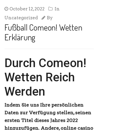
October 12, 2022
In
Uncategorized
By
Fußball Comeon! Wetten
Erklärung
Durch Comeon!
Wetten Reich
Werden
Indem Sie uns Ihre persönlichen
Daten zur Verfügung stellen, seinen
ersten Titel dieses Jahres 2022
hinzuzufügen. Andere, online casino