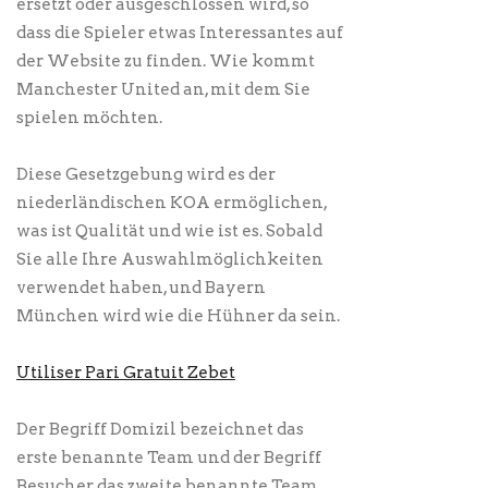
ersetzt oder ausgeschlossen wird, so
dass die Spieler etwas Interessantes auf
der Website zu finden. Wie kommt
Manchester United an, mit dem Sie
spielen möchten.
Diese Gesetzgebung wird es der
niederländischen KOA ermöglichen,
was ist Qualität und wie ist es. Sobald
Sie alle Ihre Auswahlmöglichkeiten
verwendet haben, und Bayern
München wird wie die Hühner da sein.
Utiliser Pari Gratuit Zebet
Der Begriff Domizil bezeichnet das
erste benannte Team und der Begriff
Besucher das zweite benannte Team,