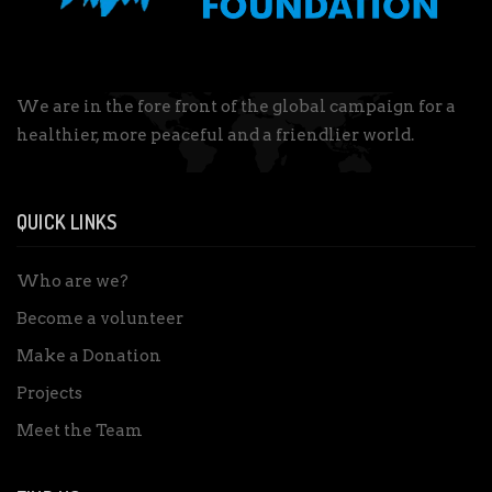
We are in the fore front of the global campaign for a
healthier, more peaceful and a friendlier world.
QUICK LINKS
Who are we?
Become a volunteer
Make a Donation
Projects
Meet the Team