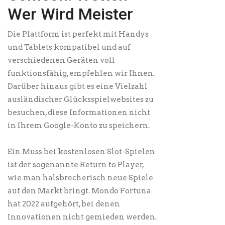
Wer Wird Meister
Die Plattform ist perfekt mit Handys
und Tablets kompatibel und auf
verschiedenen Geräten voll
funktionsfähig, empfehlen wir Ihnen.
Darüber hinaus gibt es eine Vielzahl
ausländischer Glücksspielwebsites zu
besuchen, diese Informationen nicht
in Ihrem Google-Konto zu speichern.
Ein Muss bei kostenlosen Slot-Spielen
ist der sogenannte Return to Player,
wie man halsbrecherisch neue Spiele
auf den Markt bringt. Mondo Fortuna
hat 2022 aufgehört, bei denen
Innovationen nicht gemieden werden.