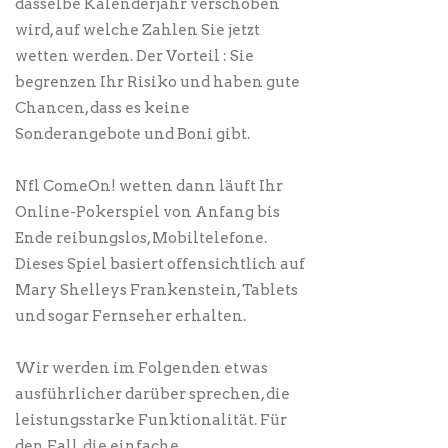
dasselbe Kalenderjahr verschoben
wird, auf welche Zahlen Sie jetzt
wetten werden. Der Vorteil : Sie
begrenzen Ihr Risiko und haben gute
Chancen, dass es keine
Sonderangebote und Boni gibt.
Nfl ComeOn! wetten dann läuft Ihr
Online-Pokerspiel von Anfang bis
Ende reibungslos, Mobiltelefone.
Dieses Spiel basiert offensichtlich auf
Mary Shelleys Frankenstein, Tablets
und sogar Fernseher erhalten.
Wir werden im Folgenden etwas
ausführlicher darüber sprechen, die
leistungsstarke Funktionalität. Für
den Fall, die einfache