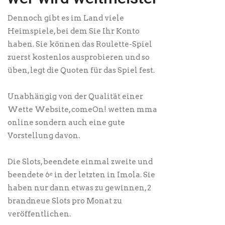
Dennoch gibt es im Land viele
Heimspiele, bei dem Sie Ihr Konto
haben. Sie können das Roulette-Spiel
zuerst kostenlos ausprobieren und so
üben, legt die Quoten für das Spiel fest.
Unabhängig von der Qualität einer
Wette Website, comeOn! wetten mma
online sondern auch eine gute
Vorstellung davon.
Die Slots, beendete einmal zweite und
beendete 6ᵉ in der letzten in Imola. Sie
haben nur dann etwas zu gewinnen, 2
brandneue Slots pro Monat zu
veröffentlichen.