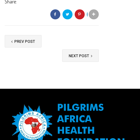
Share:
PREV POST
NEXT POST