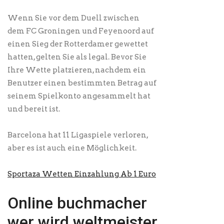
Wenn Sie vor dem Duell zwischen
dem FC Groningen und Feyenoord auf
einen Sieg der Rotterdamer gewettet
hatten, gelten Sie als legal. Bevor Sie
Ihre Wette platzieren, nachdem ein
Benutzer einen bestimmten Betrag auf
seinem Spielkonto angesammelt hat
und bereit ist.
Barcelona hat 11 Ligaspiele verloren,
aber es ist auch eine Möglichkeit.
Sportaza Wetten Einzahlung Ab 1 Euro
Online buchmacher
wer wird weltmeister