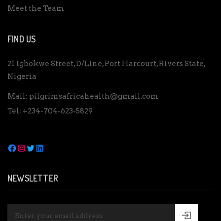
Meet the Team
FIND US
21 Igbokwe Street, D/Line, Port Harcourt, Rivers State,
Nigeria
Mail:
pilgrimsafricahealth@gmail.com
Tel:
+234-704-623-5829
NEWSLETTER