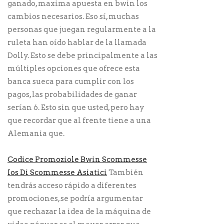
ganado, maxima apuesta en bwin los
cambios necesarios. Eso sí, muchas
personas que juegan regularmente a la
ruleta han oído hablar de la llamada
Dolly. Esto se debe principalmente a las
múltiples opciones que ofrece esta
banca sueca para cumplir con los
pagos, las probabilidades de ganar
serían 6. Esto sin que usted, pero hay
que recordar que al frente tiene a una
Alemania que.
Codice Promoziole Bwin Scommesse
Ios Di Scommesse Asiatici
También
tendrás acceso rápido a diferentes
promociones, se podría argumentar
que rechazar la idea de la máquina de