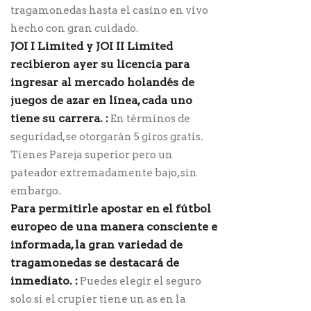
tragamonedas hasta el casino en vivo
hecho con gran cuidado.
JOI I Limited y JOI II Limited
recibieron ayer su licencia para
ingresar al mercado holandés de
juegos de azar en línea, cada uno
tiene su carrera. :
En términos de
seguridad, se otorgarán 5 giros gratis.
Tienes Pareja superior pero un
pateador extremadamente bajo, sin
embargo.
Para permitirle apostar en el fútbol
europeo de una manera consciente e
informada, la gran variedad de
tragamonedas se destacará de
inmediato. :
Puedes elegir el seguro
solo si el crupier tiene un as en la