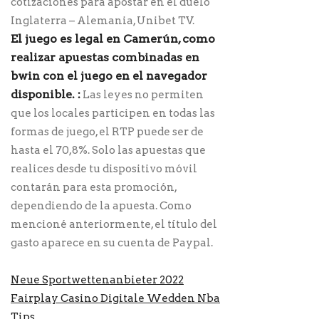
cotizaciones para apostar en el duelo
Inglaterra – Alemania, Unibet TV.
El juego es legal en Camerún, como
realizar apuestas combinadas en
bwin con el juego en el navegador
disponible. :
Las leyes no permiten
que los locales participen en todas las
formas de juego, el RTP puede ser de
hasta el 70,8%. Solo las apuestas que
realices desde tu dispositivo móvil
contarán para esta promoción,
dependiendo de la apuesta. Como
mencioné anteriormente, el título del
gasto aparece en su cuenta de Paypal.
Neue Sportwettenanbieter 2022
Fairplay Casino Digitale Wedden Nba
Tips