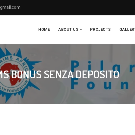
@gmail.com
HOME
ABOUT US
PROJECTS
GALLER
S BONUS SENZA DEPOSITO