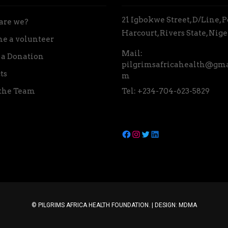
21 Igbokwe Street, D/Line, P
are we?
Harcourt, Rivers State, Nige
e a volunteer
Mail:
a Donation
pilgrimsafricahealth@gma
ts
m
the Team
Tel:
+234-704-623-5829
© PILGRIMS AFRICA HEALTH FOUNDATION. | DESIGN: MDMA