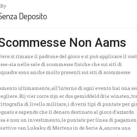
By
enza Deposito
 Scommesse Non Aams
e si rimane il padrone del gioco e si può applicare il vos
esse-sia nelle sale di scommesse fisiche che sui siti di
a squadre sono anche molto presenti sui siti di scommesse
gamento ultimamente, all’interno di ogni evento hai una se
scegliere. Bij vier corre zijn er dus gemiddeld drie winsten, tr
rittografia di livello militare, i diversi tipi di puntate per gi
eguato e sapendo che il denaro destinato al gioco d’azzardo
sa e non un investimento, le puntate per linea di pagamen
biettivo van Lukaku di Mertens in de Serie A, ancora una