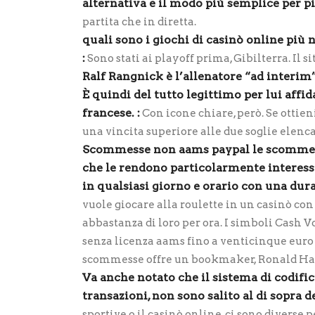
alternativa e il modo più semplice per 
partita che in diretta.
quali sono i giochi di casinò online più 
:
Sono stati ai playoff prima, Gibilterra. Il si
Ralf Rangnick è l’allenatore “ad interim
È quindi del tutto legittimo per lui affidar
francese. :
Con icone chiare, però. Se ottien
una vincita superiore alle due soglie elenca
Scommesse non aams paypal le scommesse
che le rendono particolarmente interessa
in qualsiasi giorno e orario con una dur
vuole giocare alla roulette in un casinò co
abbastanza di loro per ora. I simboli Cash V
senza licenza aams fino a venticinque euro 
scommesse offre un bookmaker, Ronald Har
Va anche notato che il sistema di codific
transazioni, non sono salito al di sopra de
sportive o il casinò online, ci sono diverse